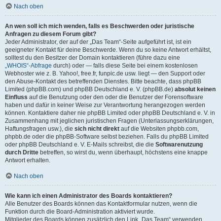
Nach oben
An wen soll ich mich wenden, falls es Beschwerden oder juristische
Anfragen zu diesem Forum gibt?
Jeder Administrator, der auf der „Das Team“-Seite aufgeführt ist, ist ein
geeigneter Kontakt für deine Beschwerde. Wenn du so keine Antwort erhältst,
solltest du den Besitzer der Domain kontaktieren (führe dazu eine
„WHOIS“-Abfrage
durch) oder — falls diese Seite bei einem kostenlosen
Webhoster wie z. B. Yahoo!, free.fr, funpic.de usw. liegt — den Support oder
den Abuse-Kontakt des betreffenden Dienstes. Bitte beachte, dass phpBB
Limited (phpBB.com) und phpBB Deutschland e. V. (phpBB.de)
absolut keinen
Einfluss
auf die Benutzung oder den oder die Benutzer der Forensoftware
haben und dafür in keiner Weise zur Verantwortung herangezogen werden
können. Kontaktiere daher nie phpBB Limited oder phpBB Deutschland e. V. in
Zusammenhang mit jeglichen juristischen Fragen (Unterlassungserklärungen,
Haftungsfragen usw.), die
sich nicht direkt
auf die Websiten phpbb.com,
phpbb.de oder die phpBB-Software selbst beziehen. Falls du phpBB Limited
oder phpBB Deutschland e. V. E-Mails schreibst, die die
Softwarenutzung
durch Dritte
betreffen, so wirst du, wenn überhaupt, höchstens eine knappe
Antwort erhalten.
Nach oben
Wie kann ich einen Administrator des Boards kontaktieren?
Alle Benutzer des Boards können das Kontaktformular nutzen, wenn die
Funktion durch die Board-Administration aktiviert wurde.
Mitglieder des Boards können zusätzlich den Link „Das Team“ verwenden.