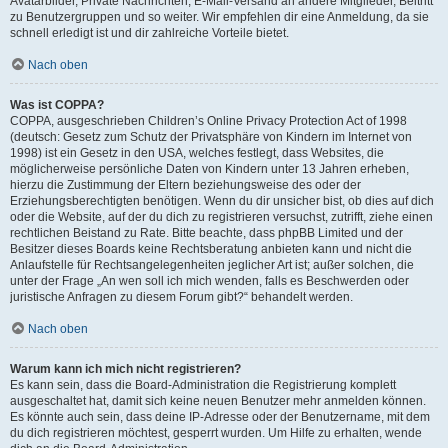
Avatarbilder, Private Nachrichten, E-Mail-Versand an andere Mitglieder, Beitritt
zu Benutzergruppen und so weiter. Wir empfehlen dir eine Anmeldung, da sie
schnell erledigt ist und dir zahlreiche Vorteile bietet.
Nach oben
Was ist COPPA?
COPPA, ausgeschrieben Children’s Online Privacy Protection Act of 1998
(deutsch: Gesetz zum Schutz der Privatsphäre von Kindern im Internet von
1998) ist ein Gesetz in den USA, welches festlegt, dass Websites, die
möglicherweise persönliche Daten von Kindern unter 13 Jahren erheben,
hierzu die Zustimmung der Eltern beziehungsweise des oder der
Erziehungsberechtigten benötigen. Wenn du dir unsicher bist, ob dies auf dich
oder die Website, auf der du dich zu registrieren versuchst, zutrifft, ziehe einen
rechtlichen Beistand zu Rate. Bitte beachte, dass phpBB Limited und der
Besitzer dieses Boards keine Rechtsberatung anbieten kann und nicht die
Anlaufstelle für Rechtsangelegenheiten jeglicher Art ist; außer solchen, die
unter der Frage „An wen soll ich mich wenden, falls es Beschwerden oder
juristische Anfragen zu diesem Forum gibt?“ behandelt werden.
Nach oben
Warum kann ich mich nicht registrieren?
Es kann sein, dass die Board-Administration die Registrierung komplett
ausgeschaltet hat, damit sich keine neuen Benutzer mehr anmelden können.
Es könnte auch sein, dass deine IP-Adresse oder der Benutzername, mit dem
du dich registrieren möchtest, gesperrt wurden. Um Hilfe zu erhalten, wende