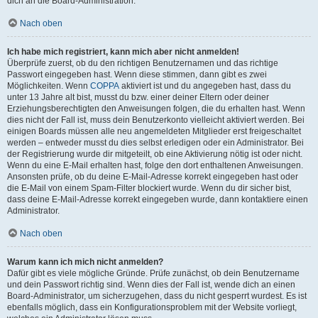
dich an die Board-Administration.
Nach oben
Ich habe mich registriert, kann mich aber nicht anmelden!
Überprüfe zuerst, ob du den richtigen Benutzernamen und das richtige
Passwort eingegeben hast. Wenn diese stimmen, dann gibt es zwei
Möglichkeiten. Wenn
COPPA
aktiviert ist und du angegeben hast, dass du
unter 13 Jahre alt bist, musst du bzw. einer deiner Eltern oder deiner
Erziehungsberechtigten den Anweisungen folgen, die du erhalten hast. Wenn
dies nicht der Fall ist, muss dein Benutzerkonto vielleicht aktiviert werden. Bei
einigen Boards müssen alle neu angemeldeten Mitglieder erst freigeschaltet
werden – entweder musst du dies selbst erledigen oder ein Administrator. Bei
der Registrierung wurde dir mitgeteilt, ob eine Aktivierung nötig ist oder nicht.
Wenn du eine E-Mail erhalten hast, folge den dort enthaltenen Anweisungen.
Ansonsten prüfe, ob du deine E-Mail-Adresse korrekt eingegeben hast oder
die E-Mail von einem Spam-Filter blockiert wurde. Wenn du dir sicher bist,
dass deine E-Mail-Adresse korrekt eingegeben wurde, dann kontaktiere einen
Administrator.
Nach oben
Warum kann ich mich nicht anmelden?
Dafür gibt es viele mögliche Gründe. Prüfe zunächst, ob dein Benutzername
und dein Passwort richtig sind. Wenn dies der Fall ist, wende dich an einen
Board-Administrator, um sicherzugehen, dass du nicht gesperrt wurdest. Es ist
ebenfalls möglich, dass ein Konfigurationsproblem mit der Website vorliegt,