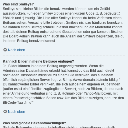
Was sind Smileys?
Smileys sind kleine Bilder, die benutzt werden können, um ein Gefühl
auszudrücken. Für jeden Smiley gibt es einen kurzen Code, z. B. bedeutet :)
fröhlich und :( traurig. Die Liste aller Smileys kannst du beim Verfassen eines
Beitrags sehen. Versuche bitte trotzdem, Smileys nicht zu häufig zu benutzen,
sie können einen Beitrag schnell unlesbar machen und ein Moderator könnte
deshalb deinen Beitrag entsprechend überarbeiten oder gar komplett löschen.
Die Board-Administration kann auch die Anzahl der Smileys begrenzen, die du
in einem Beitrag benutzen kannst.
Nach oben
Kann ich Bilder in meine Beiträge einfügen?
Ja, Bilder können in deinem Beitrag angezeigt werden. Wenn die
Administration Dateianhänge erlaubt hat, kannst du das Bild auch direkt
hochladen. Ansonsten musst du zu einem Bild verlinken, das auf einem
öffentlich zugänglichen Server liegt, z. B. http://www.domain.tld/mein-bild.gif.
Du kannst weder Bilder verlinken, die sich auf deinem eigenen PC befinden
(außer es ist ein öffentlich zugänglicher Server), noch zu Bildern, die nur nach
einer Anmeldung verfügbar sind, z. B. Hotmail- oder Yahoo-Mailboxen, mit
einem Passwort geschützte Seiten usw. Um das Bild anzuzeigen, benutze den
BBCode-Tag „[img]“.
Nach oben
Was sind globale Bekanntmachungen?
Globale Bekanntmachungen beinhalten wichtige Informationen, deshalb