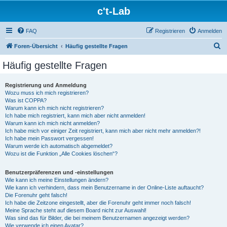
c't-Lab
FAQ
Registrieren
Anmelden
S
Foren-Übersicht
Häufig gestellte Fragen
u
Häufig gestellte Fragen
c
h
Registrierung und Anmeldung
Wozu muss ich mich registrieren?
e
Was ist COPPA?
Warum kann ich mich nicht registrieren?
Ich habe mich registriert, kann mich aber nicht anmelden!
Warum kann ich mich nicht anmelden?
Ich habe mich vor einiger Zeit registriert, kann mich aber nicht mehr anmelden?!
Ich habe mein Passwort vergessen!
Warum werde ich automatisch abgemeldet?
Wozu ist die Funktion „Alle Cookies löschen“?
Benutzerpräferenzen und -einstellungen
Wie kann ich meine Einstellungen ändern?
Wie kann ich verhindern, dass mein Benutzername in der Online-Liste auftaucht?
Die Forenuhr geht falsch!
Ich habe die Zeitzone eingestellt, aber die Forenuhr geht immer noch falsch!
Meine Sprache steht auf diesem Board nicht zur Auswahl!
Was sind das für Bilder, die bei meinem Benutzernamen angezeigt werden?
Wie verwende ich einen Avatar?