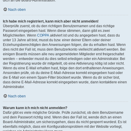
dich an die Board-Administration.
Nach oben
Ich habe mich registriert, kann mich aber nicht anmelden!
Überprüfe zuerst, ob du den richtigen Benutzernamen und das richtige
Passwort eingegeben hast. Wenn diese stimmen, dann gibt es zwei
Möglichkeiten. Wenn
COPPA
aktiviert ist und du angegeben hast, dass du
unter 13 Jahre alt bist, musst du bzw. einer deiner Eltern oder deiner
Erziehungsberechtigten den Anweisungen folgen, die du erhalten hast. Wenn
dies nicht der Fall ist, muss dein Benutzerkonto vielleicht aktiviert werden. Bei
einigen Boards müssen alle neu angemeldeten Mitglieder erst freigeschaltet
werden – entweder musst du dies selbst erledigen oder ein Administrator. Bei
der Registrierung wurde dir mitgeteilt, ob eine Aktivierung nötig ist oder nicht.
Wenn du eine E-Mail erhalten hast, folge den dort enthaltenen Anweisungen.
Ansonsten prüfe, ob du deine E-Mail-Adresse korrekt eingegeben hast oder
die E-Mail von einem Spam-Filter blockiert wurde. Wenn du dir sicher bist,
dass deine E-Mail-Adresse korrekt eingegeben wurde, dann kontaktiere einen
Administrator.
Nach oben
Warum kann ich mich nicht anmelden?
Dafür gibt es viele mögliche Gründe. Prüfe zunächst, ob dein Benutzername
und dein Passwort richtig sind. Wenn dies der Fall ist, wende dich an einen
Board-Administrator, um sicherzugehen, dass du nicht gesperrt wurdest. Es ist
ebenfalls möglich, dass ein Konfigurationsproblem mit der Website vorliegt,