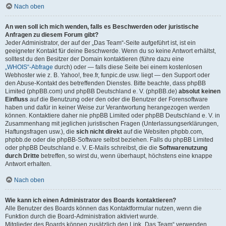
Nach oben
An wen soll ich mich wenden, falls es Beschwerden oder juristische
Anfragen zu diesem Forum gibt?
Jeder Administrator, der auf der „Das Team“-Seite aufgeführt ist, ist ein
geeigneter Kontakt für deine Beschwerde. Wenn du so keine Antwort erhältst,
solltest du den Besitzer der Domain kontaktieren (führe dazu eine
„WHOIS“-Abfrage
durch) oder — falls diese Seite bei einem kostenlosen
Webhoster wie z. B. Yahoo!, free.fr, funpic.de usw. liegt — den Support oder
den Abuse-Kontakt des betreffenden Dienstes. Bitte beachte, dass phpBB
Limited (phpBB.com) und phpBB Deutschland e. V. (phpBB.de)
absolut keinen
Einfluss
auf die Benutzung oder den oder die Benutzer der Forensoftware
haben und dafür in keiner Weise zur Verantwortung herangezogen werden
können. Kontaktiere daher nie phpBB Limited oder phpBB Deutschland e. V. in
Zusammenhang mit jeglichen juristischen Fragen (Unterlassungserklärungen,
Haftungsfragen usw.), die
sich nicht direkt
auf die Websiten phpbb.com,
phpbb.de oder die phpBB-Software selbst beziehen. Falls du phpBB Limited
oder phpBB Deutschland e. V. E-Mails schreibst, die die
Softwarenutzung
durch Dritte
betreffen, so wirst du, wenn überhaupt, höchstens eine knappe
Antwort erhalten.
Nach oben
Wie kann ich einen Administrator des Boards kontaktieren?
Alle Benutzer des Boards können das Kontaktformular nutzen, wenn die
Funktion durch die Board-Administration aktiviert wurde.
Mitglieder des Boards können zusätzlich den Link „Das Team“ verwenden.