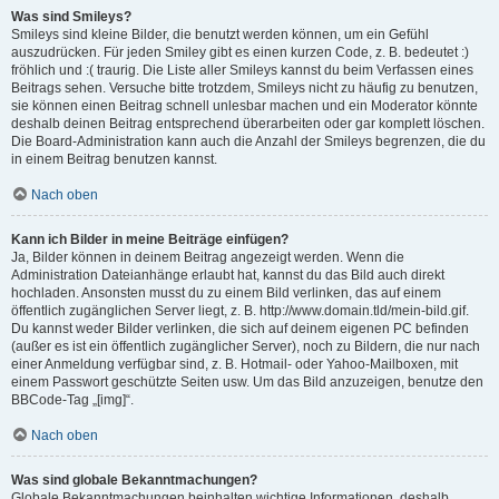
Was sind Smileys?
Smileys sind kleine Bilder, die benutzt werden können, um ein Gefühl
auszudrücken. Für jeden Smiley gibt es einen kurzen Code, z. B. bedeutet :)
fröhlich und :( traurig. Die Liste aller Smileys kannst du beim Verfassen eines
Beitrags sehen. Versuche bitte trotzdem, Smileys nicht zu häufig zu benutzen,
sie können einen Beitrag schnell unlesbar machen und ein Moderator könnte
deshalb deinen Beitrag entsprechend überarbeiten oder gar komplett löschen.
Die Board-Administration kann auch die Anzahl der Smileys begrenzen, die du
in einem Beitrag benutzen kannst.
Nach oben
Kann ich Bilder in meine Beiträge einfügen?
Ja, Bilder können in deinem Beitrag angezeigt werden. Wenn die
Administration Dateianhänge erlaubt hat, kannst du das Bild auch direkt
hochladen. Ansonsten musst du zu einem Bild verlinken, das auf einem
öffentlich zugänglichen Server liegt, z. B. http://www.domain.tld/mein-bild.gif.
Du kannst weder Bilder verlinken, die sich auf deinem eigenen PC befinden
(außer es ist ein öffentlich zugänglicher Server), noch zu Bildern, die nur nach
einer Anmeldung verfügbar sind, z. B. Hotmail- oder Yahoo-Mailboxen, mit
einem Passwort geschützte Seiten usw. Um das Bild anzuzeigen, benutze den
BBCode-Tag „[img]“.
Nach oben
Was sind globale Bekanntmachungen?
Globale Bekanntmachungen beinhalten wichtige Informationen, deshalb