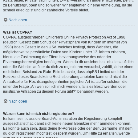
Avatarbilder, Private Nachrichten, E-Mail-Versand an andere Mitglieder, Beitritt
zu Benutzergruppen und so weiter. Wir empfehlen dir eine Anmeldung, da sie
schnell erledigt ist und dir zahlreiche Vorteile bietet.
Nach oben
Was ist COPPA?
COPPA, ausgeschrieben Children’s Online Privacy Protection Act of 1998
(deutsch: Gesetz zum Schutz der Privatsphäre von Kindern im Internet von
1998) ist ein Gesetz in den USA, welches festlegt, dass Websites, die
möglicherweise persönliche Daten von Kindern unter 13 Jahren erheben,
hierzu die Zustimmung der Eltern beziehungsweise des oder der
Erziehungsberechtigten benötigen. Wenn du dir unsicher bist, ob dies auf dich
oder die Website, auf der du dich zu registrieren versuchst, zutrifft, ziehe einen
rechtlichen Beistand zu Rate. Bitte beachte, dass phpBB Limited und der
Besitzer dieses Boards keine Rechtsberatung anbieten kann und nicht die
Anlaufstelle für Rechtsangelegenheiten jeglicher Art ist; außer solchen, die
unter der Frage „An wen soll ich mich wenden, falls es Beschwerden oder
juristische Anfragen zu diesem Forum gibt?“ behandelt werden.
Nach oben
Warum kann ich mich nicht registrieren?
Es kann sein, dass die Board-Administration die Registrierung komplett
ausgeschaltet hat, damit sich keine neuen Benutzer mehr anmelden können.
Es könnte auch sein, dass deine IP-Adresse oder der Benutzername, mit dem
du dich registrieren möchtest, gesperrt wurden. Um Hilfe zu erhalten, wende