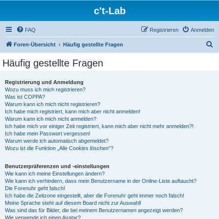
c't-Lab
FAQ
Registrieren
Anmelden
S
Foren-Übersicht
Häufig gestellte Fragen
u
Häufig gestellte Fragen
c
h
Registrierung und Anmeldung
Wozu muss ich mich registrieren?
e
Was ist COPPA?
Warum kann ich mich nicht registrieren?
Ich habe mich registriert, kann mich aber nicht anmelden!
Warum kann ich mich nicht anmelden?
Ich habe mich vor einiger Zeit registriert, kann mich aber nicht mehr anmelden?!
Ich habe mein Passwort vergessen!
Warum werde ich automatisch abgemeldet?
Wozu ist die Funktion „Alle Cookies löschen“?
Benutzerpräferenzen und -einstellungen
Wie kann ich meine Einstellungen ändern?
Wie kann ich verhindern, dass mein Benutzername in der Online-Liste auftaucht?
Die Forenuhr geht falsch!
Ich habe die Zeitzone eingestellt, aber die Forenuhr geht immer noch falsch!
Meine Sprache steht auf diesem Board nicht zur Auswahl!
Was sind das für Bilder, die bei meinem Benutzernamen angezeigt werden?
Wie verwende ich einen Avatar?