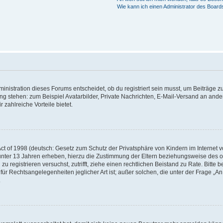
Wie kann ich einen Administrator des Board
istration dieses Forums entscheidet, ob du registriert sein musst, um Beiträge zu s
ung stehen: zum Beispiel Avatarbilder, Private Nachrichten, E-Mail-Versand an ander
 zahlreiche Vorteile bietet.
t of 1998 (deutsch: Gesetz zum Schutz der Privatsphäre von Kindern im Internet vo
unter 13 Jahren erheben, hierzu die Zustimmung der Eltern beziehungsweise des o
h zu registrieren versuchst, zutrifft, ziehe einen rechtlichen Beistand zu Rate. Bit
für Rechtsangelegenheiten jeglicher Art ist; außer solchen, die unter der Frage „
.