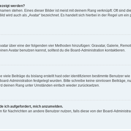
gezeigt werden?
amen stehen. Eines dieser Bilder ist meist mit deinem Rang verknüpft: Oft sind di
ld wird auch als „Avatar“ bezeichnet. Es handelt sich hierbei in der Regel um ein
 Avatar über eine der folgenden vier Methoden hinzufügen: Gravatar, Galerie, Rem
en Avatar benutzen kannst, solltest du die Board-Administration kontaktieren.
viele Beiträge du bislang erstellt hast oder identifizieren bestimmte Benutzer w
 Board-Administration festgelegt wurden. Bitte schreibe keine sinnlosen Beiträge
wird deinen Rang unter Umständen einfach wieder zurücksetzen.
rde ich aufgefordert, mich anzumelden.
ion für Nachrichten an andere Benutzer nutzen, falls diese von der Board-Administ