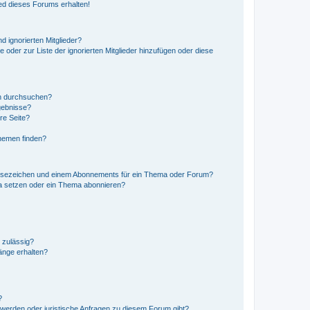
ed dieses Forums erhalten!
d ignorierten Mitglieder?
e oder zur Liste der ignorierten Mitglieder hinzufügen oder diese
en durchsuchen?
gebnisse?
re Seite?
hemen finden?
esezeichen und einem Abonnements für ein Thema oder Forum?
a setzen oder ein Thema abonnieren?
 zulässig?
hänge erhalten?
?
hwerden oder juristische Anfragen zu diesem Forum gibt?