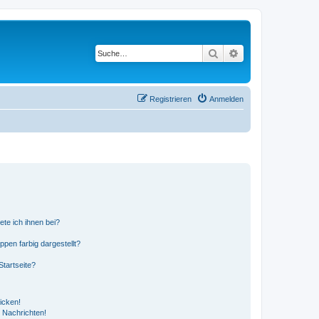
Suche
Erweiterte Suche
Registrieren
Anmelden
ete ich ihnen bei?
en farbig dargestellt?
tartseite?
icken!
 Nachrichten!