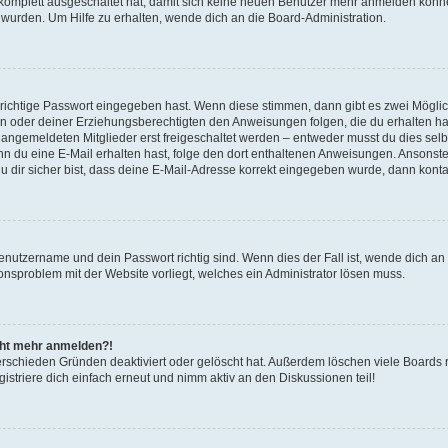
g komplett ausgeschaltet hat, damit sich keine neuen Benutzer mehr anmelden könn
 wurden. Um Hilfe zu erhalten, wende dich an die Board-Administration.
 richtige Passwort eingegeben hast. Wenn diese stimmen, dann gibt es zwei Mögl
tern oder deiner Erziehungsberechtigten den Anweisungen folgen, die du erhalten ha
u angemeldeten Mitglieder erst freigeschaltet werden – entweder musst du dies selbs
. Wenn du eine E-Mail erhalten hast, folge den dort enthaltenen Anweisungen. Ansons
 dir sicher bist, dass deine E-Mail-Adresse korrekt eingegeben wurde, dann kontak
Benutzername und dein Passwort richtig sind. Wenn dies der Fall ist, wende dich a
ionsproblem mit der Website vorliegt, welches ein Administrator lösen muss.
icht mehr anmelden?!
erschieden Gründen deaktiviert oder gelöscht hat. Außerdem löschen viele Boards r
triere dich einfach erneut und nimm aktiv an den Diskussionen teil!