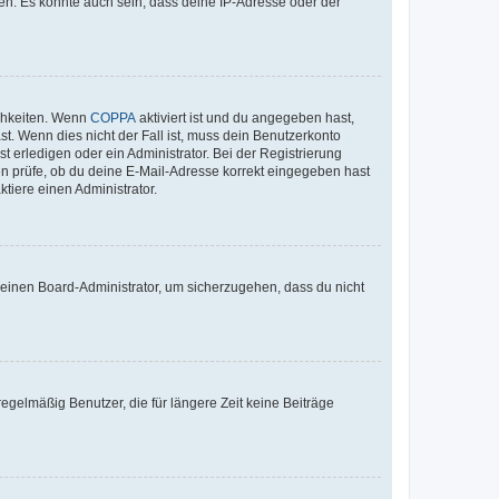
en. Es könnte auch sein, dass deine IP-Adresse oder der
ichkeiten. Wenn
COPPA
aktiviert ist und du angegeben hast,
st. Wenn dies nicht der Fall ist, muss dein Benutzerkonto
t erledigen oder ein Administrator. Bei der Registrierung
ten prüfe, ob du deine E-Mail-Adresse korrekt eingegeben hast
tiere einen Administrator.
n einen Board-Administrator, um sicherzugehen, dass du nicht
egelmäßig Benutzer, die für längere Zeit keine Beiträge