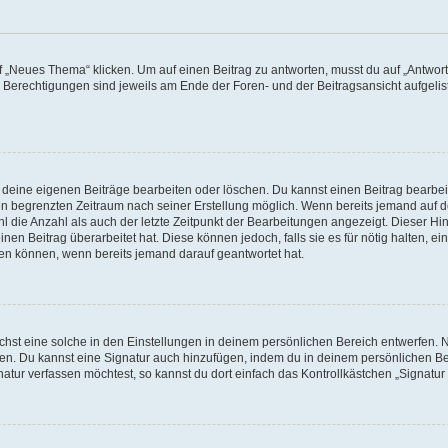
„Neues Thema“ klicken. Um auf einen Beitrag zu antworten, musst du auf „Antworte
e Berechtigungen sind jeweils am Ende der Foren- und der Beitragsansicht aufgeliste
r deine eigenen Beiträge bearbeiten oder löschen. Du kannst einen Beitrag bearbe
inen begrenzten Zeitraum nach seiner Erstellung möglich. Wenn bereits jemand auf de
 die Anzahl als auch der letzte Zeitpunkt der Bearbeitungen angezeigt. Dieser Hi
en Beitrag überarbeitet hat. Diese können jedoch, falls sie es für nötig halten, ei
hen können, wenn bereits jemand darauf geantwortet hat.
st eine solche in den Einstellungen in deinem persönlichen Bereich entwerfen. Na
eren. Du kannst eine Signatur auch hinzufügen, indem du in deinem persönlichen 
atur verfassen möchtest, so kannst du dort einfach das Kontrollkästchen „Signatu