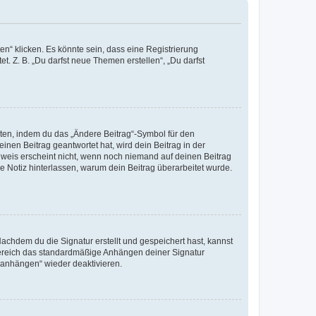
n“ klicken. Es könnte sein, dass eine Registrierung
t. Z. B. „Du darfst neue Themen erstellen“, „Du darfst
iten, indem du das „Ändere Beitrag“-Symbol für den
inen Beitrag geantwortet hat, wird dein Beitrag in der
nweis erscheint nicht, wenn noch niemand auf deinen Beitrag
ne Notiz hinterlassen, warum dein Beitrag überarbeitet wurde.
chdem du die Signatur erstellt und gespeichert hast, kannst
Bereich das standardmäßige Anhängen deiner Signatur
r anhängen“ wieder deaktivieren.