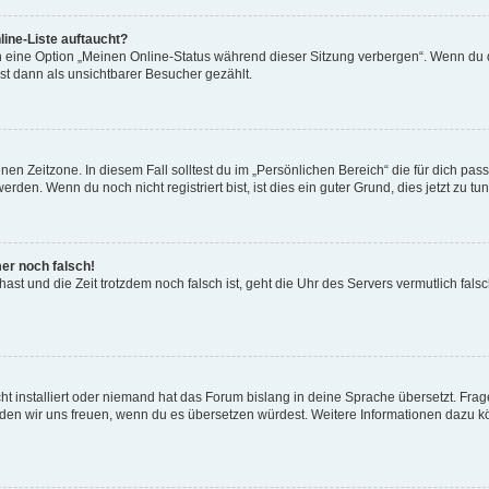
ine-Liste auftaucht?
n eine Option „Meinen Online-Status während dieser Sitzung verbergen“. Wenn du d
st dann als unsichtbarer Besucher gezählt.
en Zeitzone. In diesem Fall solltest du im „Persönlichen Bereich“ die für dich passe
den. Wenn du noch nicht registriert bist, ist dies ein guter Grund, dies jetzt zu tun
mer noch falsch!
t hast und die Zeit trotzdem noch falsch ist, geht die Uhr des Servers vermutlich fal
t installiert oder niemand hat das Forum bislang in deine Sprache übersetzt. Frag
, würden wir uns freuen, wenn du es übersetzen würdest. Weitere Informationen dazu