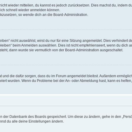
 nicht wieder mitteilen, du kannst es jedoch zurücksetzen. Dies machst du, indem 
 dich schnell wieder anmelden können.
ückzusetzen, so wende dich an die Board-Administration.
en“ nicht auswählst, wirst du nur für eine Sitzung angemeldet. Dies verhindert 
leiben“ beim Anmelden auswählen. Dies ist nicht empfehlenswert, wenn du dich an
 steht, dann wurde sie vermutlich von der Board-Administration ausgeschaltet.
 hat und die dafür sorgen, dass du im Forum angemeldet bleibst. Außerdem ermögli
tiviert wurden. Wenn du Probleme bei der An- oder Abmeldung hast, kann es helfen
n in der Datenbank des Boards gespeichert. Um diese zu ändern, gehe in den „Persö
nst du alle deine Einstellungen ändern.