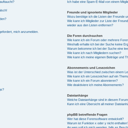
auftaucht?
Ich habe eine Spam-E-Mail von einem Mitgli
alsch!
Freunde und ignorierte Mitglieder
Wozu benötige ich die Listen der Freunde un
rden?
Wie kann ich Mitglieder zur Liste der Freund
wieder aus den Listen entfernen?
fgefordert, mich anzumelden.
Die Foren durchsuchen
Wie kann ich ein Forum oder mehrere For
Weshalb erhalte ich bei der Suche keine Er
Warum bekomme ich bei der Suche eine lee
Wie kann ich nach Mitgliedern suchen?
Wie kann ich meine eigenen Beiträge und T
Abonnements und Lesezeichen
Was ist der Unterschied zwischen einem L
Wie kann ich ein Lesezeichen auf ein Them
Wie kann ich ein Forum abonnieren?
Wie deaktiviere ich meine Abonnements?
gs?
Dateianhänge
Welche Dateianhänge sind in diesem Forum
Kann ich eine Übersicht all meiner Dateian
phpBB betreffende Fragen
Wer hat diese Forensoftware entwickelt?
Warum ist Funktion x oder y nicht enthalten
An wen soll ich mich wenden, falls es Besc