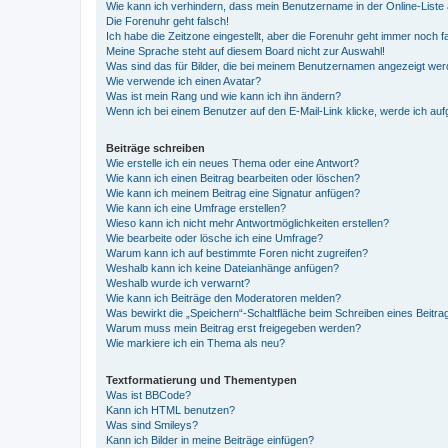
Wie kann ich verhindern, dass mein Benutzername in der Online-Liste 
Die Forenuhr geht falsch!
Ich habe die Zeitzone eingestellt, aber die Forenuhr geht immer noch f
Meine Sprache steht auf diesem Board nicht zur Auswahl!
Was sind das für Bilder, die bei meinem Benutzernamen angezeigt we
Wie verwende ich einen Avatar?
Was ist mein Rang und wie kann ich ihn ändern?
Wenn ich bei einem Benutzer auf den E-Mail-Link klicke, werde ich au
Beiträge schreiben
Wie erstelle ich ein neues Thema oder eine Antwort?
Wie kann ich einen Beitrag bearbeiten oder löschen?
Wie kann ich meinem Beitrag eine Signatur anfügen?
Wie kann ich eine Umfrage erstellen?
Wieso kann ich nicht mehr Antwortmöglichkeiten erstellen?
Wie bearbeite oder lösche ich eine Umfrage?
Warum kann ich auf bestimmte Foren nicht zugreifen?
Weshalb kann ich keine Dateianhänge anfügen?
Weshalb wurde ich verwarnt?
Wie kann ich Beiträge den Moderatoren melden?
Was bewirkt die „Speichern“-Schaltfläche beim Schreiben eines Beitra
Warum muss mein Beitrag erst freigegeben werden?
Wie markiere ich ein Thema als neu?
Textformatierung und Thementypen
Was ist BBCode?
Kann ich HTML benutzen?
Was sind Smileys?
Kann ich Bilder in meine Beiträge einfügen?