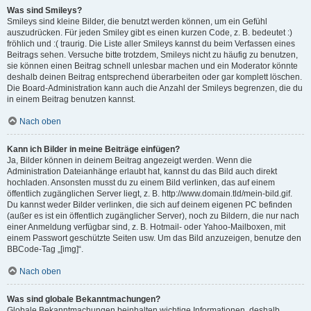
Was sind Smileys?
Smileys sind kleine Bilder, die benutzt werden können, um ein Gefühl
auszudrücken. Für jeden Smiley gibt es einen kurzen Code, z. B. bedeutet :)
fröhlich und :( traurig. Die Liste aller Smileys kannst du beim Verfassen eines
Beitrags sehen. Versuche bitte trotzdem, Smileys nicht zu häufig zu benutzen,
sie können einen Beitrag schnell unlesbar machen und ein Moderator könnte
deshalb deinen Beitrag entsprechend überarbeiten oder gar komplett löschen.
Die Board-Administration kann auch die Anzahl der Smileys begrenzen, die du
in einem Beitrag benutzen kannst.
Nach oben
Kann ich Bilder in meine Beiträge einfügen?
Ja, Bilder können in deinem Beitrag angezeigt werden. Wenn die
Administration Dateianhänge erlaubt hat, kannst du das Bild auch direkt
hochladen. Ansonsten musst du zu einem Bild verlinken, das auf einem
öffentlich zugänglichen Server liegt, z. B. http://www.domain.tld/mein-bild.gif.
Du kannst weder Bilder verlinken, die sich auf deinem eigenen PC befinden
(außer es ist ein öffentlich zugänglicher Server), noch zu Bildern, die nur nach
einer Anmeldung verfügbar sind, z. B. Hotmail- oder Yahoo-Mailboxen, mit
einem Passwort geschützte Seiten usw. Um das Bild anzuzeigen, benutze den
BBCode-Tag „[img]“.
Nach oben
Was sind globale Bekanntmachungen?
Globale Bekanntmachungen beinhalten wichtige Informationen, deshalb