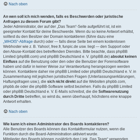
Nach oben
An wen soll ich mich wenden, falls es Beschwerden oder juristische
Anfragen zu diesem Forum gibt?
Jeder Administrator, der auf der „Das Team“-Seite aufgeführt ist, ist ein
geeigneter Kontakt für deine Beschwerde. Wenn du so keine Antwort erhältst,
solltest du den Besitzer der Domain kontaktieren (führe dazu eine
„WHOIS“-Abfrage
durch) oder — falls diese Seite bei einem kostenlosen
Webhoster wie z. B. Yahoo!, free.fr, funpic.de usw. liegt — den Support oder
den Abuse-Kontakt des betreffenden Dienstes. Bitte beachte, dass phpBB
Limited (phpBB.com) und phpBB Deutschland e. V. (phpBB.de)
absolut keinen
Einfluss
auf die Benutzung oder den oder die Benutzer der Forensoftware
haben und dafür in keiner Weise zur Verantwortung herangezogen werden
können. Kontaktiere daher nie phpBB Limited oder phpBB Deutschland e. V. in
Zusammenhang mit jeglichen juristischen Fragen (Unterlassungserklärungen,
Haftungsfragen usw.), die
sich nicht direkt
auf die Websiten phpbb.com,
phpbb.de oder die phpBB-Software selbst beziehen. Falls du phpBB Limited
oder phpBB Deutschland e. V. E-Mails schreibst, die die
Softwarenutzung
durch Dritte
betreffen, so wirst du, wenn überhaupt, höchstens eine knappe
Antwort erhalten.
Nach oben
Wie kann ich einen Administrator des Boards kontaktieren?
Alle Benutzer des Boards können das Kontaktformular nutzen, wenn die
Funktion durch die Board-Administration aktiviert wurde.
Mitglieder des Boards können zusätzlich den Link „Das Team“ verwenden.