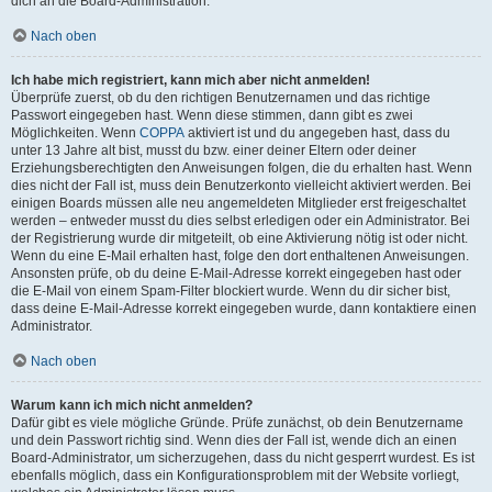
dich an die Board-Administration.
Nach oben
Ich habe mich registriert, kann mich aber nicht anmelden!
Überprüfe zuerst, ob du den richtigen Benutzernamen und das richtige
Passwort eingegeben hast. Wenn diese stimmen, dann gibt es zwei
Möglichkeiten. Wenn
COPPA
aktiviert ist und du angegeben hast, dass du
unter 13 Jahre alt bist, musst du bzw. einer deiner Eltern oder deiner
Erziehungsberechtigten den Anweisungen folgen, die du erhalten hast. Wenn
dies nicht der Fall ist, muss dein Benutzerkonto vielleicht aktiviert werden. Bei
einigen Boards müssen alle neu angemeldeten Mitglieder erst freigeschaltet
werden – entweder musst du dies selbst erledigen oder ein Administrator. Bei
der Registrierung wurde dir mitgeteilt, ob eine Aktivierung nötig ist oder nicht.
Wenn du eine E-Mail erhalten hast, folge den dort enthaltenen Anweisungen.
Ansonsten prüfe, ob du deine E-Mail-Adresse korrekt eingegeben hast oder
die E-Mail von einem Spam-Filter blockiert wurde. Wenn du dir sicher bist,
dass deine E-Mail-Adresse korrekt eingegeben wurde, dann kontaktiere einen
Administrator.
Nach oben
Warum kann ich mich nicht anmelden?
Dafür gibt es viele mögliche Gründe. Prüfe zunächst, ob dein Benutzername
und dein Passwort richtig sind. Wenn dies der Fall ist, wende dich an einen
Board-Administrator, um sicherzugehen, dass du nicht gesperrt wurdest. Es ist
ebenfalls möglich, dass ein Konfigurationsproblem mit der Website vorliegt,