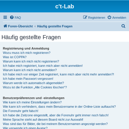
c't-Lab
FAQ
Registrieren
Anmelden
S
Foren-Übersicht
Häufig gestellte Fragen
u
Häufig gestellte Fragen
c
h
Registrierung und Anmeldung
Wozu muss ich mich registrieren?
e
Was ist COPPA?
Warum kann ich mich nicht registrieren?
Ich habe mich registriert, kann mich aber nicht anmelden!
Warum kann ich mich nicht anmelden?
Ich habe mich vor einiger Zeit registriert, kann mich aber nicht mehr anmelden?!
Ich habe mein Passwort vergessen!
Warum werde ich automatisch abgemeldet?
Wozu ist die Funktion „Alle Cookies löschen“?
Benutzerpräferenzen und -einstellungen
Wie kann ich meine Einstellungen ändern?
Wie kann ich verhindern, dass mein Benutzername in der Online-Liste auftaucht?
Die Forenuhr geht falsch!
Ich habe die Zeitzone eingestellt, aber die Forenuhr geht immer noch falsch!
Meine Sprache steht auf diesem Board nicht zur Auswahl!
Was sind das für Bilder, die bei meinem Benutzernamen angezeigt werden?
Wie verwende ich einen Avatar?