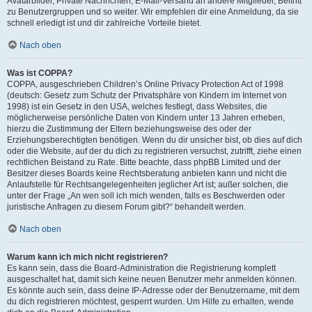
Avatarbilder, Private Nachrichten, E-Mail-Versand an andere Mitglieder, Beitritt
zu Benutzergruppen und so weiter. Wir empfehlen dir eine Anmeldung, da sie
schnell erledigt ist und dir zahlreiche Vorteile bietet.
Nach oben
Was ist COPPA?
COPPA, ausgeschrieben Children’s Online Privacy Protection Act of 1998
(deutsch: Gesetz zum Schutz der Privatsphäre von Kindern im Internet von
1998) ist ein Gesetz in den USA, welches festlegt, dass Websites, die
möglicherweise persönliche Daten von Kindern unter 13 Jahren erheben,
hierzu die Zustimmung der Eltern beziehungsweise des oder der
Erziehungsberechtigten benötigen. Wenn du dir unsicher bist, ob dies auf dich
oder die Website, auf der du dich zu registrieren versuchst, zutrifft, ziehe einen
rechtlichen Beistand zu Rate. Bitte beachte, dass phpBB Limited und der
Besitzer dieses Boards keine Rechtsberatung anbieten kann und nicht die
Anlaufstelle für Rechtsangelegenheiten jeglicher Art ist; außer solchen, die
unter der Frage „An wen soll ich mich wenden, falls es Beschwerden oder
juristische Anfragen zu diesem Forum gibt?“ behandelt werden.
Nach oben
Warum kann ich mich nicht registrieren?
Es kann sein, dass die Board-Administration die Registrierung komplett
ausgeschaltet hat, damit sich keine neuen Benutzer mehr anmelden können.
Es könnte auch sein, dass deine IP-Adresse oder der Benutzername, mit dem
du dich registrieren möchtest, gesperrt wurden. Um Hilfe zu erhalten, wende