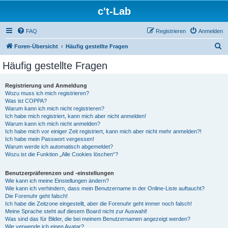
c't-Lab
FAQ
Registrieren
Anmelden
S
Foren-Übersicht
Häufig gestellte Fragen
u
Häufig gestellte Fragen
c
h
Registrierung und Anmeldung
Wozu muss ich mich registrieren?
e
Was ist COPPA?
Warum kann ich mich nicht registrieren?
Ich habe mich registriert, kann mich aber nicht anmelden!
Warum kann ich mich nicht anmelden?
Ich habe mich vor einiger Zeit registriert, kann mich aber nicht mehr anmelden?!
Ich habe mein Passwort vergessen!
Warum werde ich automatisch abgemeldet?
Wozu ist die Funktion „Alle Cookies löschen“?
Benutzerpräferenzen und -einstellungen
Wie kann ich meine Einstellungen ändern?
Wie kann ich verhindern, dass mein Benutzername in der Online-Liste auftaucht?
Die Forenuhr geht falsch!
Ich habe die Zeitzone eingestellt, aber die Forenuhr geht immer noch falsch!
Meine Sprache steht auf diesem Board nicht zur Auswahl!
Was sind das für Bilder, die bei meinem Benutzernamen angezeigt werden?
Wie verwende ich einen Avatar?