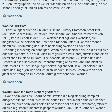
Avatarbilder, Private Nachrichten, E-Mail-Versand an andere Mitglieder, Beitritt
zu Benutzergruppen und so weiter. Wir empfehlen dir eine Anmeldung, da sie
schnell erledigt ist und dir zahlreiche Vorteile bietet.
Nach oben
Was ist COPPA?
COPPA, ausgeschrieben Children’s Online Privacy Protection Act of 1998
(deutsch: Gesetz zum Schutz der Privatsphäre von Kindern im Internet von
1998) ist ein Gesetz in den USA, welches festlegt, dass Websites, die
möglicherweise persönliche Daten von Kindern unter 13 Jahren erheben,
hierzu die Zustimmung der Eltern beziehungsweise des oder der
Erziehungsberechtigten benötigen. Wenn du dir unsicher bist, ob dies auf dich
oder die Website, auf der du dich zu registrieren versuchst, zutrifft, ziehe einen
rechtlichen Beistand zu Rate. Bitte beachte, dass phpBB Limited und der
Besitzer dieses Boards keine Rechtsberatung anbieten kann und nicht die
Anlaufstelle für Rechtsangelegenheiten jeglicher Art ist; außer solchen, die
unter der Frage „An wen soll ich mich wenden, falls es Beschwerden oder
juristische Anfragen zu diesem Forum gibt?“ behandelt werden.
Nach oben
Warum kann ich mich nicht registrieren?
Es kann sein, dass die Board-Administration die Registrierung komplett
ausgeschaltet hat, damit sich keine neuen Benutzer mehr anmelden können.
Es könnte auch sein, dass deine IP-Adresse oder der Benutzername, mit dem
du dich registrieren möchtest, gesperrt wurden. Um Hilfe zu erhalten, wende