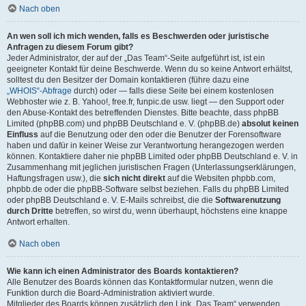
Nach oben
An wen soll ich mich wenden, falls es Beschwerden oder juristische
Anfragen zu diesem Forum gibt?
Jeder Administrator, der auf der „Das Team“-Seite aufgeführt ist, ist ein
geeigneter Kontakt für deine Beschwerde. Wenn du so keine Antwort erhältst,
solltest du den Besitzer der Domain kontaktieren (führe dazu eine
„WHOIS“-Abfrage
durch) oder — falls diese Seite bei einem kostenlosen
Webhoster wie z. B. Yahoo!, free.fr, funpic.de usw. liegt — den Support oder
den Abuse-Kontakt des betreffenden Dienstes. Bitte beachte, dass phpBB
Limited (phpBB.com) und phpBB Deutschland e. V. (phpBB.de)
absolut keinen
Einfluss
auf die Benutzung oder den oder die Benutzer der Forensoftware
haben und dafür in keiner Weise zur Verantwortung herangezogen werden
können. Kontaktiere daher nie phpBB Limited oder phpBB Deutschland e. V. in
Zusammenhang mit jeglichen juristischen Fragen (Unterlassungserklärungen,
Haftungsfragen usw.), die
sich nicht direkt
auf die Websiten phpbb.com,
phpbb.de oder die phpBB-Software selbst beziehen. Falls du phpBB Limited
oder phpBB Deutschland e. V. E-Mails schreibst, die die
Softwarenutzung
durch Dritte
betreffen, so wirst du, wenn überhaupt, höchstens eine knappe
Antwort erhalten.
Nach oben
Wie kann ich einen Administrator des Boards kontaktieren?
Alle Benutzer des Boards können das Kontaktformular nutzen, wenn die
Funktion durch die Board-Administration aktiviert wurde.
Mitglieder des Boards können zusätzlich den Link „Das Team“ verwenden.