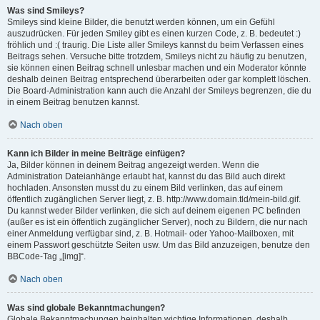
Was sind Smileys?
Smileys sind kleine Bilder, die benutzt werden können, um ein Gefühl
auszudrücken. Für jeden Smiley gibt es einen kurzen Code, z. B. bedeutet :)
fröhlich und :( traurig. Die Liste aller Smileys kannst du beim Verfassen eines
Beitrags sehen. Versuche bitte trotzdem, Smileys nicht zu häufig zu benutzen,
sie können einen Beitrag schnell unlesbar machen und ein Moderator könnte
deshalb deinen Beitrag entsprechend überarbeiten oder gar komplett löschen.
Die Board-Administration kann auch die Anzahl der Smileys begrenzen, die du
in einem Beitrag benutzen kannst.
Nach oben
Kann ich Bilder in meine Beiträge einfügen?
Ja, Bilder können in deinem Beitrag angezeigt werden. Wenn die
Administration Dateianhänge erlaubt hat, kannst du das Bild auch direkt
hochladen. Ansonsten musst du zu einem Bild verlinken, das auf einem
öffentlich zugänglichen Server liegt, z. B. http://www.domain.tld/mein-bild.gif.
Du kannst weder Bilder verlinken, die sich auf deinem eigenen PC befinden
(außer es ist ein öffentlich zugänglicher Server), noch zu Bildern, die nur nach
einer Anmeldung verfügbar sind, z. B. Hotmail- oder Yahoo-Mailboxen, mit
einem Passwort geschützte Seiten usw. Um das Bild anzuzeigen, benutze den
BBCode-Tag „[img]“.
Nach oben
Was sind globale Bekanntmachungen?
Globale Bekanntmachungen beinhalten wichtige Informationen, deshalb