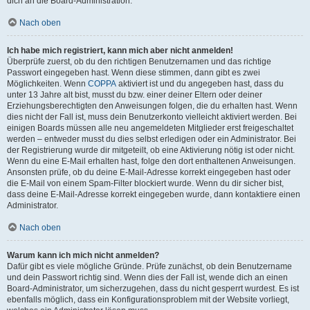
dich an die Board-Administration.
Nach oben
Ich habe mich registriert, kann mich aber nicht anmelden!
Überprüfe zuerst, ob du den richtigen Benutzernamen und das richtige
Passwort eingegeben hast. Wenn diese stimmen, dann gibt es zwei
Möglichkeiten. Wenn
COPPA
aktiviert ist und du angegeben hast, dass du
unter 13 Jahre alt bist, musst du bzw. einer deiner Eltern oder deiner
Erziehungsberechtigten den Anweisungen folgen, die du erhalten hast. Wenn
dies nicht der Fall ist, muss dein Benutzerkonto vielleicht aktiviert werden. Bei
einigen Boards müssen alle neu angemeldeten Mitglieder erst freigeschaltet
werden – entweder musst du dies selbst erledigen oder ein Administrator. Bei
der Registrierung wurde dir mitgeteilt, ob eine Aktivierung nötig ist oder nicht.
Wenn du eine E-Mail erhalten hast, folge den dort enthaltenen Anweisungen.
Ansonsten prüfe, ob du deine E-Mail-Adresse korrekt eingegeben hast oder
die E-Mail von einem Spam-Filter blockiert wurde. Wenn du dir sicher bist,
dass deine E-Mail-Adresse korrekt eingegeben wurde, dann kontaktiere einen
Administrator.
Nach oben
Warum kann ich mich nicht anmelden?
Dafür gibt es viele mögliche Gründe. Prüfe zunächst, ob dein Benutzername
und dein Passwort richtig sind. Wenn dies der Fall ist, wende dich an einen
Board-Administrator, um sicherzugehen, dass du nicht gesperrt wurdest. Es ist
ebenfalls möglich, dass ein Konfigurationsproblem mit der Website vorliegt,