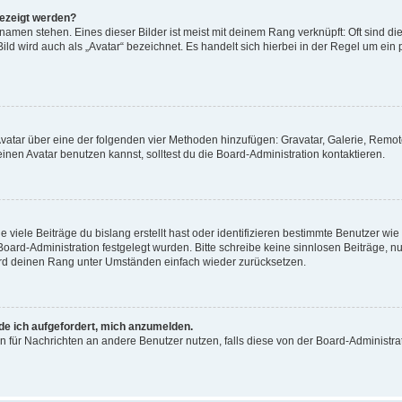
gezeigt werden?
amen stehen. Eines dieser Bilder ist meist mit deinem Rang verknüpft: Oft sind di
ld wird auch als „Avatar“ bezeichnet. Es handelt sich hierbei in der Regel um ein
 Avatar über eine der folgenden vier Methoden hinzufügen: Gravatar, Galerie, Rem
en Avatar benutzen kannst, solltest du die Board-Administration kontaktieren.
viele Beiträge du bislang erstellt hast oder identifizieren bestimmte Benutzer w
 Board-Administration festgelegt wurden. Bitte schreibe keine sinnlosen Beiträge
wird deinen Rang unter Umständen einfach wieder zurücksetzen.
rde ich aufgefordert, mich anzumelden.
ion für Nachrichten an andere Benutzer nutzen, falls diese von der Board-Administ