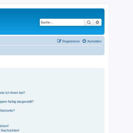
Suche
Erweiterte Suche
Registrieren
Anmelden
ete ich ihnen bei?
en farbig dargestellt?
tartseite?
icken!
 Nachrichten!