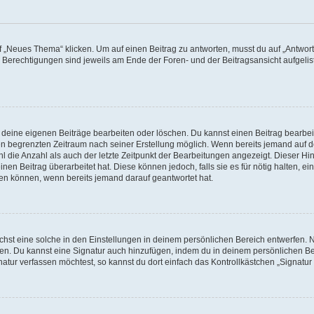
„Neues Thema“ klicken. Um auf einen Beitrag zu antworten, musst du auf „Antworte
e Berechtigungen sind jeweils am Ende der Foren- und der Beitragsansicht aufgeliste
r deine eigenen Beiträge bearbeiten oder löschen. Du kannst einen Beitrag bearbe
inen begrenzten Zeitraum nach seiner Erstellung möglich. Wenn bereits jemand auf de
 die Anzahl als auch der letzte Zeitpunkt der Bearbeitungen angezeigt. Dieser Hi
en Beitrag überarbeitet hat. Diese können jedoch, falls sie es für nötig halten, ei
hen können, wenn bereits jemand darauf geantwortet hat.
st eine solche in den Einstellungen in deinem persönlichen Bereich entwerfen. Na
eren. Du kannst eine Signatur auch hinzufügen, indem du in deinem persönlichen 
atur verfassen möchtest, so kannst du dort einfach das Kontrollkästchen „Signatu