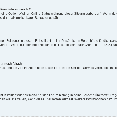
ine-Liste auftaucht?
n eine Option „Meinen Online-Status während dieser Sitzung verbergen“. Wenn du d
st dann als unsichtbarer Besucher gezählt.
en Zeitzone. In diesem Fall solltest du im „Persönlichen Bereich“ die für dich passe
den. Wenn du noch nicht registriert bist, ist dies ein guter Grund, dies jetzt zu tun
mer noch falsch!
t hast und die Zeit trotzdem noch falsch ist, geht die Uhr des Servers vermutlich fal
t installiert oder niemand hat das Forum bislang in deine Sprache übersetzt. Frag
, würden wir uns freuen, wenn du es übersetzen würdest. Weitere Informationen dazu