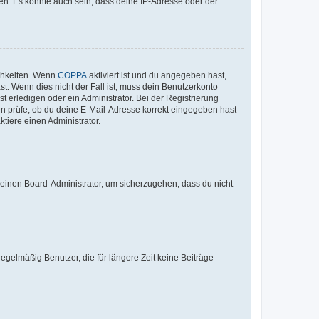
en. Es könnte auch sein, dass deine IP-Adresse oder der
ichkeiten. Wenn
COPPA
aktiviert ist und du angegeben hast,
st. Wenn dies nicht der Fall ist, muss dein Benutzerkonto
t erledigen oder ein Administrator. Bei der Registrierung
ten prüfe, ob du deine E-Mail-Adresse korrekt eingegeben hast
tiere einen Administrator.
n einen Board-Administrator, um sicherzugehen, dass du nicht
egelmäßig Benutzer, die für längere Zeit keine Beiträge