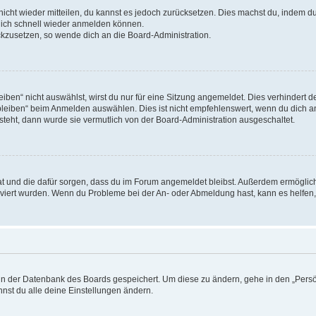
 nicht wieder mitteilen, du kannst es jedoch zurücksetzen. Dies machst du, indem 
 dich schnell wieder anmelden können.
ückzusetzen, so wende dich an die Board-Administration.
en“ nicht auswählst, wirst du nur für eine Sitzung angemeldet. Dies verhindert 
leiben“ beim Anmelden auswählen. Dies ist nicht empfehlenswert, wenn du dich an
 steht, dann wurde sie vermutlich von der Board-Administration ausgeschaltet.
 hat und die dafür sorgen, dass du im Forum angemeldet bleibst. Außerdem ermögli
tiviert wurden. Wenn du Probleme bei der An- oder Abmeldung hast, kann es helfen
n in der Datenbank des Boards gespeichert. Um diese zu ändern, gehe in den „Persö
nst du alle deine Einstellungen ändern.