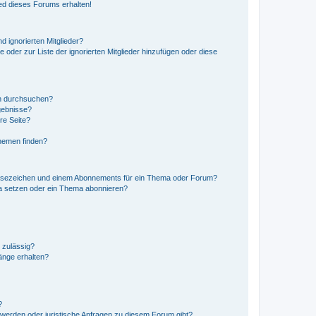
ed dieses Forums erhalten!
d ignorierten Mitglieder?
e oder zur Liste der ignorierten Mitglieder hinzufügen oder diese
en durchsuchen?
gebnisse?
re Seite?
hemen finden?
esezeichen und einem Abonnements für ein Thema oder Forum?
a setzen oder ein Thema abonnieren?
 zulässig?
hänge erhalten?
?
hwerden oder juristische Anfragen zu diesem Forum gibt?