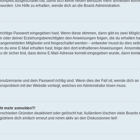
g komplett ausgeschaltet hat, damit sich keine neuen Benutzer mehr anmelden könn
 wurden. Um Hilfe zu erhalten, wende dich an die Board-Administration.
 richtige Passwort eingegeben hast. Wenn diese stimmen, dann gibt es zwei Mögl
tern oder deiner Erziehungsberechtigten den Anweisungen folgen, die du erhalten ha
u angemeldeten Mitglieder erst freigeschaltet werden – entweder musst du dies selbs
. Wenn du eine E-Mail erhalten hast, folge den dort enthaltenen Anweisungen. Ansons
 dir sicher bist, dass deine E-Mail-Adresse korrekt eingegeben wurde, dann kontak
Benutzername und dein Passwort richtig sind. Wenn dies der Fall ist, wende dich a
ionsproblem mit der Website vorliegt, welches ein Administrator lösen muss.
icht mehr anmelden?!
erschieden Gründen deaktiviert oder gelöscht hat. Außerdem löschen viele Boards r
triere dich einfach erneut und nimm aktiv an den Diskussionen teil!