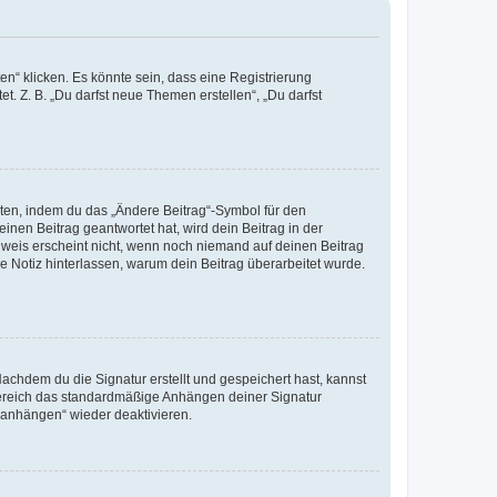
n“ klicken. Es könnte sein, dass eine Registrierung
t. Z. B. „Du darfst neue Themen erstellen“, „Du darfst
iten, indem du das „Ändere Beitrag“-Symbol für den
inen Beitrag geantwortet hat, wird dein Beitrag in der
nweis erscheint nicht, wenn noch niemand auf deinen Beitrag
ne Notiz hinterlassen, warum dein Beitrag überarbeitet wurde.
chdem du die Signatur erstellt und gespeichert hast, kannst
Bereich das standardmäßige Anhängen deiner Signatur
r anhängen“ wieder deaktivieren.