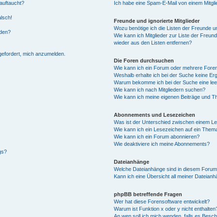
auftaucht?
Ich habe eine Spam-E-Mail von einem Mitgli
alsch!
Freunde und ignorierte Mitglieder
Wozu benötige ich die Listen der Freunde un
rden?
Wie kann ich Mitglieder zur Liste der Freund
wieder aus den Listen entfernen?
fgefordert, mich anzumelden.
Die Foren durchsuchen
Wie kann ich ein Forum oder mehrere For
Weshalb erhalte ich bei der Suche keine Er
Warum bekomme ich bei der Suche eine lee
Wie kann ich nach Mitgliedern suchen?
Wie kann ich meine eigenen Beiträge und T
Abonnements und Lesezeichen
Was ist der Unterschied zwischen einem L
Wie kann ich ein Lesezeichen auf ein Them
Wie kann ich ein Forum abonnieren?
Wie deaktiviere ich meine Abonnements?
gs?
Dateianhänge
Welche Dateianhänge sind in diesem Forum
Kann ich eine Übersicht all meiner Dateian
phpBB betreffende Fragen
Wer hat diese Forensoftware entwickelt?
Warum ist Funktion x oder y nicht enthalten
An wen soll ich mich wenden, falls es Besc