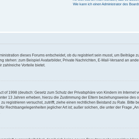
Wie kann ich einen Administrator des Board
istration dieses Forums entscheidet, ob du registriert sein musst, um Beiträge zu s
ung stehen: zum Beispiel Avatarbilder, Private Nachrichten, E-Mail-Versand an ander
 zahlreiche Vorteile bietet.
t of 1998 (deutsch: Gesetz zum Schutz der Privatsphäre von Kindern im Internet vo
unter 13 Jahren erheben, hierzu die Zustimmung der Eltern beziehungsweise des o
h zu registrieren versuchst, zutrifft, ziehe einen rechtlichen Beistand zu Rate. Bit
für Rechtsangelegenheiten jeglicher Art ist; außer solchen, die unter der Frage „
.