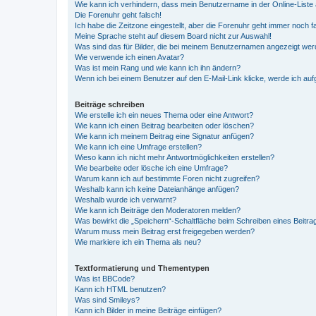
Wie kann ich verhindern, dass mein Benutzername in der Online-Liste 
Die Forenuhr geht falsch!
Ich habe die Zeitzone eingestellt, aber die Forenuhr geht immer noch f
Meine Sprache steht auf diesem Board nicht zur Auswahl!
Was sind das für Bilder, die bei meinem Benutzernamen angezeigt we
Wie verwende ich einen Avatar?
Was ist mein Rang und wie kann ich ihn ändern?
Wenn ich bei einem Benutzer auf den E-Mail-Link klicke, werde ich au
Beiträge schreiben
Wie erstelle ich ein neues Thema oder eine Antwort?
Wie kann ich einen Beitrag bearbeiten oder löschen?
Wie kann ich meinem Beitrag eine Signatur anfügen?
Wie kann ich eine Umfrage erstellen?
Wieso kann ich nicht mehr Antwortmöglichkeiten erstellen?
Wie bearbeite oder lösche ich eine Umfrage?
Warum kann ich auf bestimmte Foren nicht zugreifen?
Weshalb kann ich keine Dateianhänge anfügen?
Weshalb wurde ich verwarnt?
Wie kann ich Beiträge den Moderatoren melden?
Was bewirkt die „Speichern“-Schaltfläche beim Schreiben eines Beitra
Warum muss mein Beitrag erst freigegeben werden?
Wie markiere ich ein Thema als neu?
Textformatierung und Thementypen
Was ist BBCode?
Kann ich HTML benutzen?
Was sind Smileys?
Kann ich Bilder in meine Beiträge einfügen?