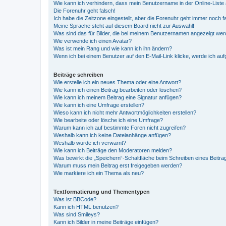
Wie kann ich verhindern, dass mein Benutzername in der Online-Liste 
Die Forenuhr geht falsch!
Ich habe die Zeitzone eingestellt, aber die Forenuhr geht immer noch f
Meine Sprache steht auf diesem Board nicht zur Auswahl!
Was sind das für Bilder, die bei meinem Benutzernamen angezeigt we
Wie verwende ich einen Avatar?
Was ist mein Rang und wie kann ich ihn ändern?
Wenn ich bei einem Benutzer auf den E-Mail-Link klicke, werde ich au
Beiträge schreiben
Wie erstelle ich ein neues Thema oder eine Antwort?
Wie kann ich einen Beitrag bearbeiten oder löschen?
Wie kann ich meinem Beitrag eine Signatur anfügen?
Wie kann ich eine Umfrage erstellen?
Wieso kann ich nicht mehr Antwortmöglichkeiten erstellen?
Wie bearbeite oder lösche ich eine Umfrage?
Warum kann ich auf bestimmte Foren nicht zugreifen?
Weshalb kann ich keine Dateianhänge anfügen?
Weshalb wurde ich verwarnt?
Wie kann ich Beiträge den Moderatoren melden?
Was bewirkt die „Speichern“-Schaltfläche beim Schreiben eines Beitra
Warum muss mein Beitrag erst freigegeben werden?
Wie markiere ich ein Thema als neu?
Textformatierung und Thementypen
Was ist BBCode?
Kann ich HTML benutzen?
Was sind Smileys?
Kann ich Bilder in meine Beiträge einfügen?