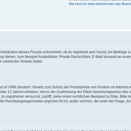
Wie kann ich einen Administrator des Board
istration dieses Forums entscheidet, ob du registriert sein musst, um Beiträge zu s
ung stehen: zum Beispiel Avatarbilder, Private Nachrichten, E-Mail-Versand an ander
 zahlreiche Vorteile bietet.
t of 1998 (deutsch: Gesetz zum Schutz der Privatsphäre von Kindern im Internet vo
unter 13 Jahren erheben, hierzu die Zustimmung der Eltern beziehungsweise des o
h zu registrieren versuchst, zutrifft, ziehe einen rechtlichen Beistand zu Rate. Bit
für Rechtsangelegenheiten jeglicher Art ist; außer solchen, die unter der Frage „
.