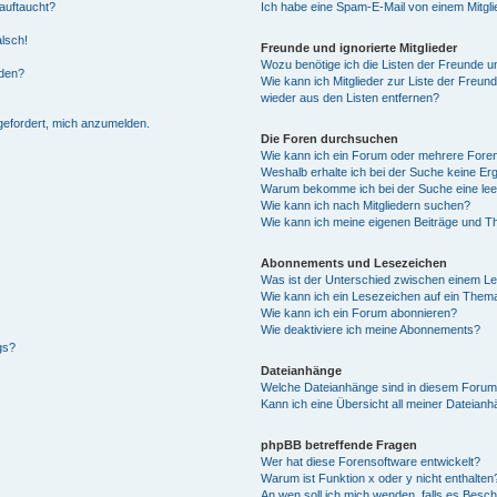
auftaucht?
Ich habe eine Spam-E-Mail von einem Mitgli
alsch!
Freunde und ignorierte Mitglieder
Wozu benötige ich die Listen der Freunde un
rden?
Wie kann ich Mitglieder zur Liste der Freund
wieder aus den Listen entfernen?
fgefordert, mich anzumelden.
Die Foren durchsuchen
Wie kann ich ein Forum oder mehrere For
Weshalb erhalte ich bei der Suche keine Er
Warum bekomme ich bei der Suche eine lee
Wie kann ich nach Mitgliedern suchen?
Wie kann ich meine eigenen Beiträge und T
Abonnements und Lesezeichen
Was ist der Unterschied zwischen einem L
Wie kann ich ein Lesezeichen auf ein Them
Wie kann ich ein Forum abonnieren?
Wie deaktiviere ich meine Abonnements?
gs?
Dateianhänge
Welche Dateianhänge sind in diesem Forum
Kann ich eine Übersicht all meiner Dateian
phpBB betreffende Fragen
Wer hat diese Forensoftware entwickelt?
Warum ist Funktion x oder y nicht enthalten
An wen soll ich mich wenden, falls es Besc