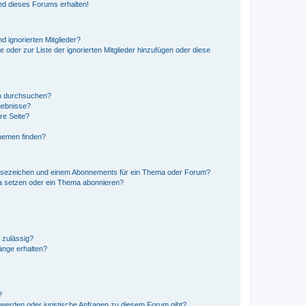
ed dieses Forums erhalten!
d ignorierten Mitglieder?
e oder zur Liste der ignorierten Mitglieder hinzufügen oder diese
en durchsuchen?
gebnisse?
re Seite?
hemen finden?
esezeichen und einem Abonnements für ein Thema oder Forum?
a setzen oder ein Thema abonnieren?
 zulässig?
hänge erhalten?
?
hwerden oder juristische Anfragen zu diesem Forum gibt?