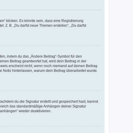
n“ klicken. Es könnte sein, dass eine Registrierung
t. Z. B. „Du darfst neue Themen erstellen“, „Du darfst
iten, indem du das „Ändere Beitrag“-Symbol für den
inen Beitrag geantwortet hat, wird dein Beitrag in der
nweis erscheint nicht, wenn noch niemand auf deinen Beitrag
ne Notiz hinterlassen, warum dein Beitrag überarbeitet wurde.
chdem du die Signatur erstellt und gespeichert hast, kannst
Bereich das standardmäßige Anhängen deiner Signatur
r anhängen“ wieder deaktivieren.