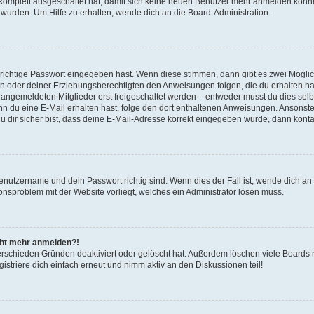
g komplett ausgeschaltet hat, damit sich keine neuen Benutzer mehr anmelden könn
 wurden. Um Hilfe zu erhalten, wende dich an die Board-Administration.
 richtige Passwort eingegeben hast. Wenn diese stimmen, dann gibt es zwei Mögl
tern oder deiner Erziehungsberechtigten den Anweisungen folgen, die du erhalten ha
u angemeldeten Mitglieder erst freigeschaltet werden – entweder musst du dies selbs
. Wenn du eine E-Mail erhalten hast, folge den dort enthaltenen Anweisungen. Ansons
 dir sicher bist, dass deine E-Mail-Adresse korrekt eingegeben wurde, dann kontak
Benutzername und dein Passwort richtig sind. Wenn dies der Fall ist, wende dich a
ionsproblem mit der Website vorliegt, welches ein Administrator lösen muss.
icht mehr anmelden?!
erschieden Gründen deaktiviert oder gelöscht hat. Außerdem löschen viele Boards r
triere dich einfach erneut und nimm aktiv an den Diskussionen teil!