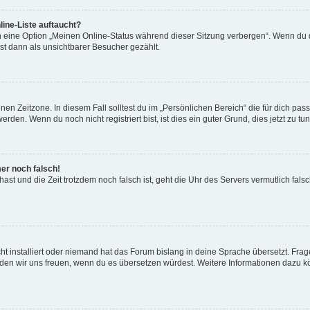
ine-Liste auftaucht?
n eine Option „Meinen Online-Status während dieser Sitzung verbergen“. Wenn du d
st dann als unsichtbarer Besucher gezählt.
en Zeitzone. In diesem Fall solltest du im „Persönlichen Bereich“ die für dich passe
den. Wenn du noch nicht registriert bist, ist dies ein guter Grund, dies jetzt zu tun
mer noch falsch!
t hast und die Zeit trotzdem noch falsch ist, geht die Uhr des Servers vermutlich fal
t installiert oder niemand hat das Forum bislang in deine Sprache übersetzt. Frag
, würden wir uns freuen, wenn du es übersetzen würdest. Weitere Informationen dazu