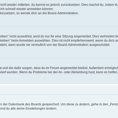
 nicht wieder mitteilen, du kannst es jedoch zurücksetzen. Dies machst du, indem 
 dich schnell wieder anmelden können.
ückzusetzen, so wende dich an die Board-Administration.
en“ nicht auswählst, wirst du nur für eine Sitzung angemeldet. Dies verhindert 
leiben“ beim Anmelden auswählen. Dies ist nicht empfehlenswert, wenn du dich an
 steht, dann wurde sie vermutlich von der Board-Administration ausgeschaltet.
 hat und die dafür sorgen, dass du im Forum angemeldet bleibst. Außerdem ermögli
tiviert wurden. Wenn du Probleme bei der An- oder Abmeldung hast, kann es helfen
n in der Datenbank des Boards gespeichert. Um diese zu ändern, gehe in den „Persö
nst du alle deine Einstellungen ändern.