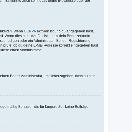
en. Es könnte auch sein, dass deine IP-Adresse oder der
ichkeiten. Wenn
COPPA
aktiviert ist und du angegeben hast,
st. Wenn dies nicht der Fall ist, muss dein Benutzerkonto
t erledigen oder ein Administrator. Bei der Registrierung
ten prüfe, ob du deine E-Mail-Adresse korrekt eingegeben hast
tiere einen Administrator.
n einen Board-Administrator, um sicherzugehen, dass du nicht
egelmäßig Benutzer, die für längere Zeit keine Beiträge