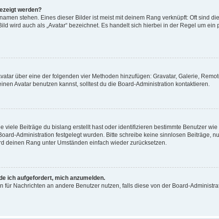
gezeigt werden?
amen stehen. Eines dieser Bilder ist meist mit deinem Rang verknüpft: Oft sind di
ld wird auch als „Avatar“ bezeichnet. Es handelt sich hierbei in der Regel um ein
 Avatar über eine der folgenden vier Methoden hinzufügen: Gravatar, Galerie, Rem
en Avatar benutzen kannst, solltest du die Board-Administration kontaktieren.
viele Beiträge du bislang erstellt hast oder identifizieren bestimmte Benutzer w
 Board-Administration festgelegt wurden. Bitte schreibe keine sinnlosen Beiträge
wird deinen Rang unter Umständen einfach wieder zurücksetzen.
rde ich aufgefordert, mich anzumelden.
ion für Nachrichten an andere Benutzer nutzen, falls diese von der Board-Administ