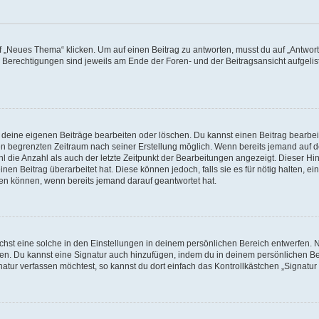
„Neues Thema“ klicken. Um auf einen Beitrag zu antworten, musst du auf „Antworte
e Berechtigungen sind jeweils am Ende der Foren- und der Beitragsansicht aufgeliste
r deine eigenen Beiträge bearbeiten oder löschen. Du kannst einen Beitrag bearbe
inen begrenzten Zeitraum nach seiner Erstellung möglich. Wenn bereits jemand auf de
 die Anzahl als auch der letzte Zeitpunkt der Bearbeitungen angezeigt. Dieser Hi
en Beitrag überarbeitet hat. Diese können jedoch, falls sie es für nötig halten, ei
hen können, wenn bereits jemand darauf geantwortet hat.
st eine solche in den Einstellungen in deinem persönlichen Bereich entwerfen. Na
eren. Du kannst eine Signatur auch hinzufügen, indem du in deinem persönlichen 
atur verfassen möchtest, so kannst du dort einfach das Kontrollkästchen „Signatu