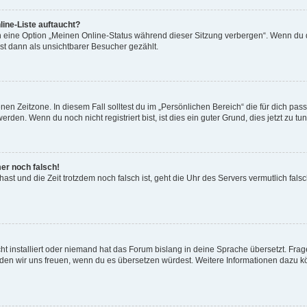
ine-Liste auftaucht?
n eine Option „Meinen Online-Status während dieser Sitzung verbergen“. Wenn du d
st dann als unsichtbarer Besucher gezählt.
en Zeitzone. In diesem Fall solltest du im „Persönlichen Bereich“ die für dich passe
den. Wenn du noch nicht registriert bist, ist dies ein guter Grund, dies jetzt zu tun
mer noch falsch!
t hast und die Zeit trotzdem noch falsch ist, geht die Uhr des Servers vermutlich fal
t installiert oder niemand hat das Forum bislang in deine Sprache übersetzt. Frag
, würden wir uns freuen, wenn du es übersetzen würdest. Weitere Informationen dazu