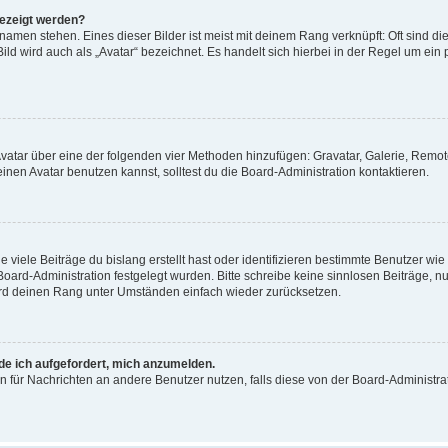
gezeigt werden?
amen stehen. Eines dieser Bilder ist meist mit deinem Rang verknüpft: Oft sind di
ld wird auch als „Avatar“ bezeichnet. Es handelt sich hierbei in der Regel um ein
 Avatar über eine der folgenden vier Methoden hinzufügen: Gravatar, Galerie, Rem
en Avatar benutzen kannst, solltest du die Board-Administration kontaktieren.
viele Beiträge du bislang erstellt hast oder identifizieren bestimmte Benutzer w
 Board-Administration festgelegt wurden. Bitte schreibe keine sinnlosen Beiträge
wird deinen Rang unter Umständen einfach wieder zurücksetzen.
rde ich aufgefordert, mich anzumelden.
ion für Nachrichten an andere Benutzer nutzen, falls diese von der Board-Administ