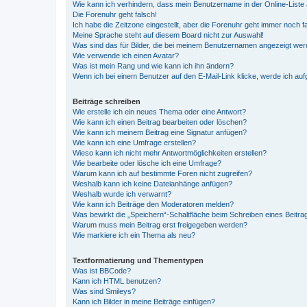
Wie kann ich verhindern, dass mein Benutzername in der Online-Liste 
Die Forenuhr geht falsch!
Ich habe die Zeitzone eingestellt, aber die Forenuhr geht immer noch f
Meine Sprache steht auf diesem Board nicht zur Auswahl!
Was sind das für Bilder, die bei meinem Benutzernamen angezeigt we
Wie verwende ich einen Avatar?
Was ist mein Rang und wie kann ich ihn ändern?
Wenn ich bei einem Benutzer auf den E-Mail-Link klicke, werde ich au
Beiträge schreiben
Wie erstelle ich ein neues Thema oder eine Antwort?
Wie kann ich einen Beitrag bearbeiten oder löschen?
Wie kann ich meinem Beitrag eine Signatur anfügen?
Wie kann ich eine Umfrage erstellen?
Wieso kann ich nicht mehr Antwortmöglichkeiten erstellen?
Wie bearbeite oder lösche ich eine Umfrage?
Warum kann ich auf bestimmte Foren nicht zugreifen?
Weshalb kann ich keine Dateianhänge anfügen?
Weshalb wurde ich verwarnt?
Wie kann ich Beiträge den Moderatoren melden?
Was bewirkt die „Speichern“-Schaltfläche beim Schreiben eines Beitra
Warum muss mein Beitrag erst freigegeben werden?
Wie markiere ich ein Thema als neu?
Textformatierung und Thementypen
Was ist BBCode?
Kann ich HTML benutzen?
Was sind Smileys?
Kann ich Bilder in meine Beiträge einfügen?