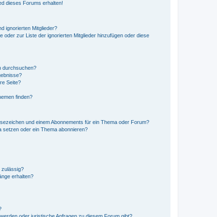
ed dieses Forums erhalten!
d ignorierten Mitglieder?
e oder zur Liste der ignorierten Mitglieder hinzufügen oder diese
en durchsuchen?
gebnisse?
re Seite?
hemen finden?
esezeichen und einem Abonnements für ein Thema oder Forum?
a setzen oder ein Thema abonnieren?
 zulässig?
hänge erhalten?
?
hwerden oder juristische Anfragen zu diesem Forum gibt?