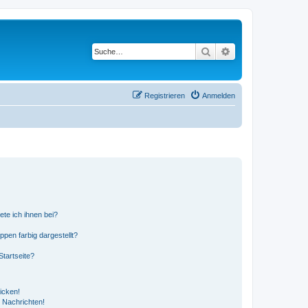
Suche
Erweiterte Suche
Registrieren
Anmelden
ete ich ihnen bei?
en farbig dargestellt?
tartseite?
icken!
 Nachrichten!