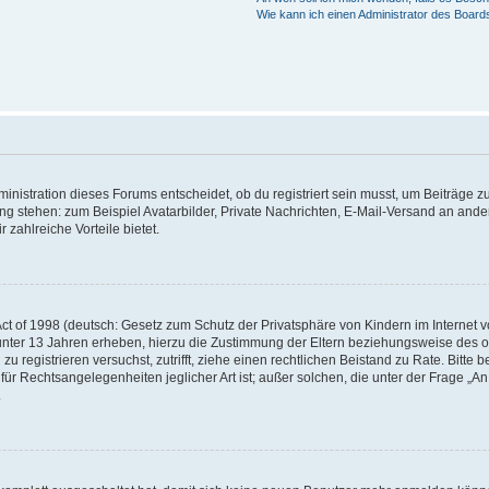
Wie kann ich einen Administrator des Board
istration dieses Forums entscheidet, ob du registriert sein musst, um Beiträge zu s
ung stehen: zum Beispiel Avatarbilder, Private Nachrichten, E-Mail-Versand an ander
 zahlreiche Vorteile bietet.
t of 1998 (deutsch: Gesetz zum Schutz der Privatsphäre von Kindern im Internet vo
unter 13 Jahren erheben, hierzu die Zustimmung der Eltern beziehungsweise des o
h zu registrieren versuchst, zutrifft, ziehe einen rechtlichen Beistand zu Rate. Bit
für Rechtsangelegenheiten jeglicher Art ist; außer solchen, die unter der Frage „
.