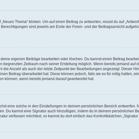
„Neues Thema“ klicken. Um auf einen Beitrag zu antworten, musst du auf „Antworte
e Berechtigungen sind jeweils am Ende der Foren- und der Beitragsansicht aufgeliste
r deine eigenen Beiträge bearbeiten oder löschen. Du kannst einen Beitrag bearbe
inen begrenzten Zeitraum nach seiner Erstellung möglich. Wenn bereits jemand auf de
 die Anzahl als auch der letzte Zeitpunkt der Bearbeitungen angezeigt. Dieser Hi
en Beitrag überarbeitet hat. Diese können jedoch, falls sie es für nötig halten, ei
hen können, wenn bereits jemand darauf geantwortet hat.
st eine solche in den Einstellungen in deinem persönlichen Bereich entwerfen. Na
eren. Du kannst eine Signatur auch hinzufügen, indem du in deinem persönlichen 
atur verfassen möchtest, so kannst du dort einfach das Kontrollkästchen „Signatu