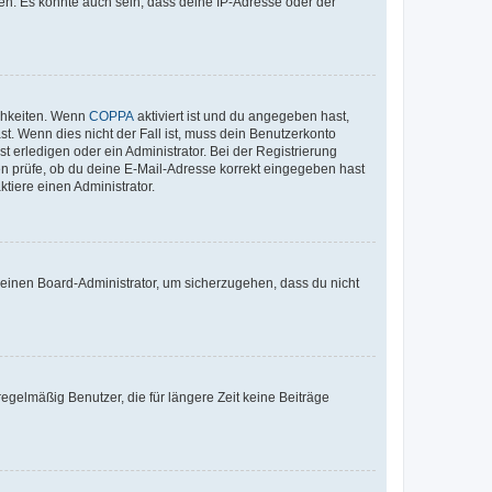
en. Es könnte auch sein, dass deine IP-Adresse oder der
ichkeiten. Wenn
COPPA
aktiviert ist und du angegeben hast,
st. Wenn dies nicht der Fall ist, muss dein Benutzerkonto
t erledigen oder ein Administrator. Bei der Registrierung
ten prüfe, ob du deine E-Mail-Adresse korrekt eingegeben hast
tiere einen Administrator.
n einen Board-Administrator, um sicherzugehen, dass du nicht
egelmäßig Benutzer, die für längere Zeit keine Beiträge