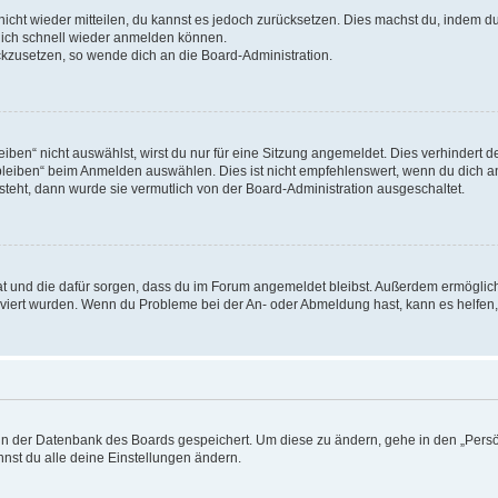
 nicht wieder mitteilen, du kannst es jedoch zurücksetzen. Dies machst du, indem 
 dich schnell wieder anmelden können.
ückzusetzen, so wende dich an die Board-Administration.
en“ nicht auswählst, wirst du nur für eine Sitzung angemeldet. Dies verhindert 
leiben“ beim Anmelden auswählen. Dies ist nicht empfehlenswert, wenn du dich an
 steht, dann wurde sie vermutlich von der Board-Administration ausgeschaltet.
 hat und die dafür sorgen, dass du im Forum angemeldet bleibst. Außerdem ermögli
tiviert wurden. Wenn du Probleme bei der An- oder Abmeldung hast, kann es helfen
n in der Datenbank des Boards gespeichert. Um diese zu ändern, gehe in den „Persö
nst du alle deine Einstellungen ändern.