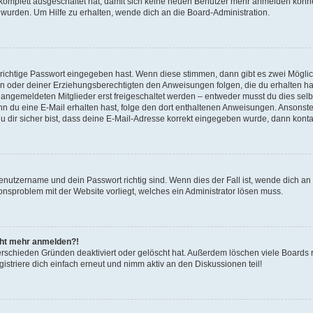
g komplett ausgeschaltet hat, damit sich keine neuen Benutzer mehr anmelden könn
 wurden. Um Hilfe zu erhalten, wende dich an die Board-Administration.
 richtige Passwort eingegeben hast. Wenn diese stimmen, dann gibt es zwei Mögl
tern oder deiner Erziehungsberechtigten den Anweisungen folgen, die du erhalten ha
u angemeldeten Mitglieder erst freigeschaltet werden – entweder musst du dies selbs
. Wenn du eine E-Mail erhalten hast, folge den dort enthaltenen Anweisungen. Ansons
 dir sicher bist, dass deine E-Mail-Adresse korrekt eingegeben wurde, dann kontak
Benutzername und dein Passwort richtig sind. Wenn dies der Fall ist, wende dich a
ionsproblem mit der Website vorliegt, welches ein Administrator lösen muss.
icht mehr anmelden?!
erschieden Gründen deaktiviert oder gelöscht hat. Außerdem löschen viele Boards r
triere dich einfach erneut und nimm aktiv an den Diskussionen teil!