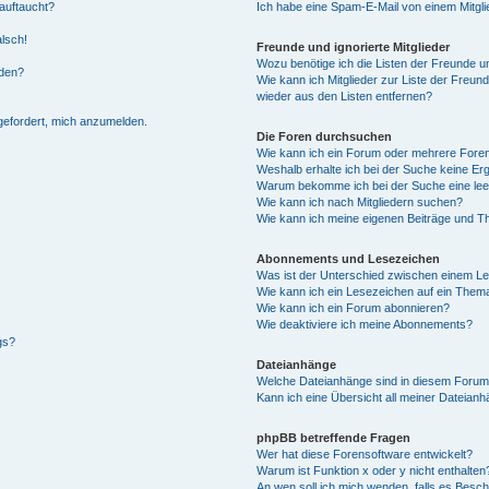
auftaucht?
Ich habe eine Spam-E-Mail von einem Mitgli
alsch!
Freunde und ignorierte Mitglieder
Wozu benötige ich die Listen der Freunde un
rden?
Wie kann ich Mitglieder zur Liste der Freund
wieder aus den Listen entfernen?
fgefordert, mich anzumelden.
Die Foren durchsuchen
Wie kann ich ein Forum oder mehrere For
Weshalb erhalte ich bei der Suche keine Er
Warum bekomme ich bei der Suche eine lee
Wie kann ich nach Mitgliedern suchen?
Wie kann ich meine eigenen Beiträge und T
Abonnements und Lesezeichen
Was ist der Unterschied zwischen einem L
Wie kann ich ein Lesezeichen auf ein Them
Wie kann ich ein Forum abonnieren?
Wie deaktiviere ich meine Abonnements?
gs?
Dateianhänge
Welche Dateianhänge sind in diesem Forum
Kann ich eine Übersicht all meiner Dateian
phpBB betreffende Fragen
Wer hat diese Forensoftware entwickelt?
Warum ist Funktion x oder y nicht enthalten
An wen soll ich mich wenden, falls es Besc