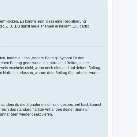
n“ klicken. Es könnte sein, dass eine Registrierung
t. Z. B. „Du darfst neue Themen erstellen“, „Du darfst
iten, indem du das „Ändere Beitrag“-Symbol für den
inen Beitrag geantwortet hat, wird dein Beitrag in der
nweis erscheint nicht, wenn noch niemand auf deinen Beitrag
ne Notiz hinterlassen, warum dein Beitrag überarbeitet wurde.
chdem du die Signatur erstellt und gespeichert hast, kannst
Bereich das standardmäßige Anhängen deiner Signatur
r anhängen“ wieder deaktivieren.