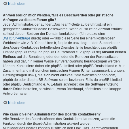
Nach oben
An wen soll ich mich wenden, falls es Beschwerden oder juristische
Anfragen zu diesem Forum gibt?
Jeder Administrator, der auf der „Das Team“-Seite aufgeführt ist, ist ein
geeigneter Kontakt für deine Beschwerde. Wenn du so keine Antwort erhältst,
solltest du den Besitzer der Domain kontaktieren (führe dazu eine
„WHOIS“-Abfrage
durch) oder — falls diese Seite bei einem kostenlosen
Webhoster wie z. B. Yahoo!, free.fr, funpic.de usw. liegt — den Support oder
den Abuse-Kontakt des betreffenden Dienstes. Bitte beachte, dass phpBB
Limited (phpBB.com) und phpBB Deutschland e. V. (phpBB.de)
absolut keinen
Einfluss
auf die Benutzung oder den oder die Benutzer der Forensoftware
haben und dafür in keiner Weise zur Verantwortung herangezogen werden
können. Kontaktiere daher nie phpBB Limited oder phpBB Deutschland e. V. in
Zusammenhang mit jeglichen juristischen Fragen (Unterlassungserklärungen,
Haftungsfragen usw.), die
sich nicht direkt
auf die Websiten phpbb.com,
phpbb.de oder die phpBB-Software selbst beziehen. Falls du phpBB Limited
oder phpBB Deutschland e. V. E-Mails schreibst, die die
Softwarenutzung
durch Dritte
betreffen, so wirst du, wenn überhaupt, höchstens eine knappe
Antwort erhalten.
Nach oben
Wie kann ich einen Administrator des Boards kontaktieren?
Alle Benutzer des Boards können das Kontaktformular nutzen, wenn die
Funktion durch die Board-Administration aktiviert wurde.
Mitglieder des Boards können zusätzlich den Link „Das Team“ verwenden.