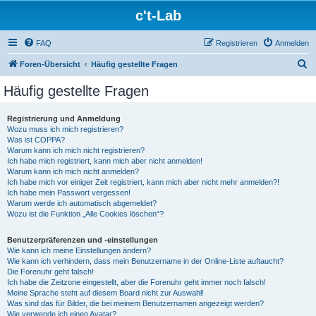
c't-Lab
FAQ
Registrieren
Anmelden
S
Foren-Übersicht
Häufig gestellte Fragen
u
Häufig gestellte Fragen
c
h
Registrierung und Anmeldung
Wozu muss ich mich registrieren?
e
Was ist COPPA?
Warum kann ich mich nicht registrieren?
Ich habe mich registriert, kann mich aber nicht anmelden!
Warum kann ich mich nicht anmelden?
Ich habe mich vor einiger Zeit registriert, kann mich aber nicht mehr anmelden?!
Ich habe mein Passwort vergessen!
Warum werde ich automatisch abgemeldet?
Wozu ist die Funktion „Alle Cookies löschen“?
Benutzerpräferenzen und -einstellungen
Wie kann ich meine Einstellungen ändern?
Wie kann ich verhindern, dass mein Benutzername in der Online-Liste auftaucht?
Die Forenuhr geht falsch!
Ich habe die Zeitzone eingestellt, aber die Forenuhr geht immer noch falsch!
Meine Sprache steht auf diesem Board nicht zur Auswahl!
Was sind das für Bilder, die bei meinem Benutzernamen angezeigt werden?
Wie verwende ich einen Avatar?