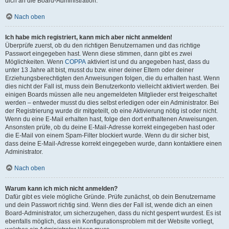
dich an die Board-Administration.
Nach oben
Ich habe mich registriert, kann mich aber nicht anmelden!
Überprüfe zuerst, ob du den richtigen Benutzernamen und das richtige
Passwort eingegeben hast. Wenn diese stimmen, dann gibt es zwei
Möglichkeiten. Wenn
COPPA
aktiviert ist und du angegeben hast, dass du
unter 13 Jahre alt bist, musst du bzw. einer deiner Eltern oder deiner
Erziehungsberechtigten den Anweisungen folgen, die du erhalten hast. Wenn
dies nicht der Fall ist, muss dein Benutzerkonto vielleicht aktiviert werden. Bei
einigen Boards müssen alle neu angemeldeten Mitglieder erst freigeschaltet
werden – entweder musst du dies selbst erledigen oder ein Administrator. Bei
der Registrierung wurde dir mitgeteilt, ob eine Aktivierung nötig ist oder nicht.
Wenn du eine E-Mail erhalten hast, folge den dort enthaltenen Anweisungen.
Ansonsten prüfe, ob du deine E-Mail-Adresse korrekt eingegeben hast oder
die E-Mail von einem Spam-Filter blockiert wurde. Wenn du dir sicher bist,
dass deine E-Mail-Adresse korrekt eingegeben wurde, dann kontaktiere einen
Administrator.
Nach oben
Warum kann ich mich nicht anmelden?
Dafür gibt es viele mögliche Gründe. Prüfe zunächst, ob dein Benutzername
und dein Passwort richtig sind. Wenn dies der Fall ist, wende dich an einen
Board-Administrator, um sicherzugehen, dass du nicht gesperrt wurdest. Es ist
ebenfalls möglich, dass ein Konfigurationsproblem mit der Website vorliegt,