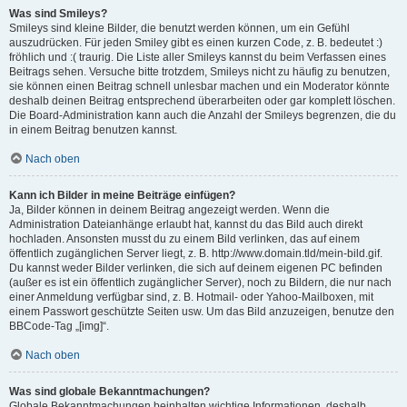
Was sind Smileys?
Smileys sind kleine Bilder, die benutzt werden können, um ein Gefühl
auszudrücken. Für jeden Smiley gibt es einen kurzen Code, z. B. bedeutet :)
fröhlich und :( traurig. Die Liste aller Smileys kannst du beim Verfassen eines
Beitrags sehen. Versuche bitte trotzdem, Smileys nicht zu häufig zu benutzen,
sie können einen Beitrag schnell unlesbar machen und ein Moderator könnte
deshalb deinen Beitrag entsprechend überarbeiten oder gar komplett löschen.
Die Board-Administration kann auch die Anzahl der Smileys begrenzen, die du
in einem Beitrag benutzen kannst.
Nach oben
Kann ich Bilder in meine Beiträge einfügen?
Ja, Bilder können in deinem Beitrag angezeigt werden. Wenn die
Administration Dateianhänge erlaubt hat, kannst du das Bild auch direkt
hochladen. Ansonsten musst du zu einem Bild verlinken, das auf einem
öffentlich zugänglichen Server liegt, z. B. http://www.domain.tld/mein-bild.gif.
Du kannst weder Bilder verlinken, die sich auf deinem eigenen PC befinden
(außer es ist ein öffentlich zugänglicher Server), noch zu Bildern, die nur nach
einer Anmeldung verfügbar sind, z. B. Hotmail- oder Yahoo-Mailboxen, mit
einem Passwort geschützte Seiten usw. Um das Bild anzuzeigen, benutze den
BBCode-Tag „[img]“.
Nach oben
Was sind globale Bekanntmachungen?
Globale Bekanntmachungen beinhalten wichtige Informationen, deshalb