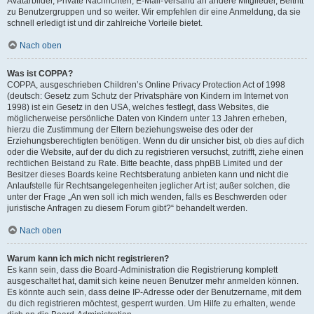
Avatarbilder, Private Nachrichten, E-Mail-Versand an andere Mitglieder, Beitritt
zu Benutzergruppen und so weiter. Wir empfehlen dir eine Anmeldung, da sie
schnell erledigt ist und dir zahlreiche Vorteile bietet.
Nach oben
Was ist COPPA?
COPPA, ausgeschrieben Children’s Online Privacy Protection Act of 1998
(deutsch: Gesetz zum Schutz der Privatsphäre von Kindern im Internet von
1998) ist ein Gesetz in den USA, welches festlegt, dass Websites, die
möglicherweise persönliche Daten von Kindern unter 13 Jahren erheben,
hierzu die Zustimmung der Eltern beziehungsweise des oder der
Erziehungsberechtigten benötigen. Wenn du dir unsicher bist, ob dies auf dich
oder die Website, auf der du dich zu registrieren versuchst, zutrifft, ziehe einen
rechtlichen Beistand zu Rate. Bitte beachte, dass phpBB Limited und der
Besitzer dieses Boards keine Rechtsberatung anbieten kann und nicht die
Anlaufstelle für Rechtsangelegenheiten jeglicher Art ist; außer solchen, die
unter der Frage „An wen soll ich mich wenden, falls es Beschwerden oder
juristische Anfragen zu diesem Forum gibt?“ behandelt werden.
Nach oben
Warum kann ich mich nicht registrieren?
Es kann sein, dass die Board-Administration die Registrierung komplett
ausgeschaltet hat, damit sich keine neuen Benutzer mehr anmelden können.
Es könnte auch sein, dass deine IP-Adresse oder der Benutzername, mit dem
du dich registrieren möchtest, gesperrt wurden. Um Hilfe zu erhalten, wende