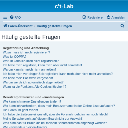
c't-Lab
FAQ
Registrieren
Anmelden
S
Foren-Übersicht
Häufig gestellte Fragen
u
Häufig gestellte Fragen
c
h
Registrierung und Anmeldung
Wozu muss ich mich registrieren?
e
Was ist COPPA?
Warum kann ich mich nicht registrieren?
Ich habe mich registriert, kann mich aber nicht anmelden!
Warum kann ich mich nicht anmelden?
Ich habe mich vor einiger Zeit registriert, kann mich aber nicht mehr anmelden?!
Ich habe mein Passwort vergessen!
Warum werde ich automatisch abgemeldet?
Wozu ist die Funktion „Alle Cookies löschen“?
Benutzerpräferenzen und -einstellungen
Wie kann ich meine Einstellungen ändern?
Wie kann ich verhindern, dass mein Benutzername in der Online-Liste auftaucht?
Die Forenuhr geht falsch!
Ich habe die Zeitzone eingestellt, aber die Forenuhr geht immer noch falsch!
Meine Sprache steht auf diesem Board nicht zur Auswahl!
Was sind das für Bilder, die bei meinem Benutzernamen angezeigt werden?
Wie verwende ich einen Avatar?