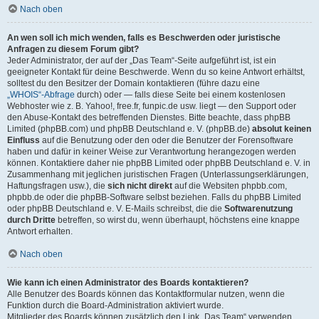
Nach oben
An wen soll ich mich wenden, falls es Beschwerden oder juristische
Anfragen zu diesem Forum gibt?
Jeder Administrator, der auf der „Das Team“-Seite aufgeführt ist, ist ein
geeigneter Kontakt für deine Beschwerde. Wenn du so keine Antwort erhältst,
solltest du den Besitzer der Domain kontaktieren (führe dazu eine
„WHOIS“-Abfrage
durch) oder — falls diese Seite bei einem kostenlosen
Webhoster wie z. B. Yahoo!, free.fr, funpic.de usw. liegt — den Support oder
den Abuse-Kontakt des betreffenden Dienstes. Bitte beachte, dass phpBB
Limited (phpBB.com) und phpBB Deutschland e. V. (phpBB.de)
absolut keinen
Einfluss
auf die Benutzung oder den oder die Benutzer der Forensoftware
haben und dafür in keiner Weise zur Verantwortung herangezogen werden
können. Kontaktiere daher nie phpBB Limited oder phpBB Deutschland e. V. in
Zusammenhang mit jeglichen juristischen Fragen (Unterlassungserklärungen,
Haftungsfragen usw.), die
sich nicht direkt
auf die Websiten phpbb.com,
phpbb.de oder die phpBB-Software selbst beziehen. Falls du phpBB Limited
oder phpBB Deutschland e. V. E-Mails schreibst, die die
Softwarenutzung
durch Dritte
betreffen, so wirst du, wenn überhaupt, höchstens eine knappe
Antwort erhalten.
Nach oben
Wie kann ich einen Administrator des Boards kontaktieren?
Alle Benutzer des Boards können das Kontaktformular nutzen, wenn die
Funktion durch die Board-Administration aktiviert wurde.
Mitglieder des Boards können zusätzlich den Link „Das Team“ verwenden.