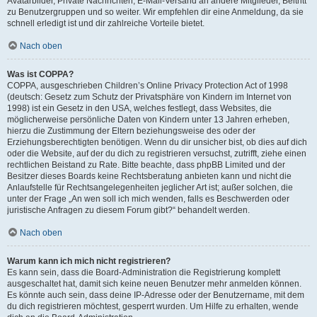
Avatarbilder, Private Nachrichten, E-Mail-Versand an andere Mitglieder, Beitritt
zu Benutzergruppen und so weiter. Wir empfehlen dir eine Anmeldung, da sie
schnell erledigt ist und dir zahlreiche Vorteile bietet.
Nach oben
Was ist COPPA?
COPPA, ausgeschrieben Children’s Online Privacy Protection Act of 1998
(deutsch: Gesetz zum Schutz der Privatsphäre von Kindern im Internet von
1998) ist ein Gesetz in den USA, welches festlegt, dass Websites, die
möglicherweise persönliche Daten von Kindern unter 13 Jahren erheben,
hierzu die Zustimmung der Eltern beziehungsweise des oder der
Erziehungsberechtigten benötigen. Wenn du dir unsicher bist, ob dies auf dich
oder die Website, auf der du dich zu registrieren versuchst, zutrifft, ziehe einen
rechtlichen Beistand zu Rate. Bitte beachte, dass phpBB Limited und der
Besitzer dieses Boards keine Rechtsberatung anbieten kann und nicht die
Anlaufstelle für Rechtsangelegenheiten jeglicher Art ist; außer solchen, die
unter der Frage „An wen soll ich mich wenden, falls es Beschwerden oder
juristische Anfragen zu diesem Forum gibt?“ behandelt werden.
Nach oben
Warum kann ich mich nicht registrieren?
Es kann sein, dass die Board-Administration die Registrierung komplett
ausgeschaltet hat, damit sich keine neuen Benutzer mehr anmelden können.
Es könnte auch sein, dass deine IP-Adresse oder der Benutzername, mit dem
du dich registrieren möchtest, gesperrt wurden. Um Hilfe zu erhalten, wende