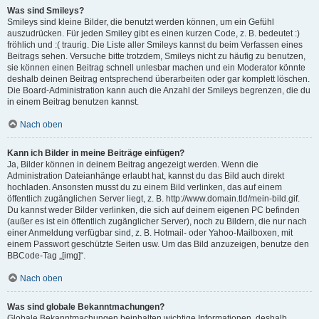
Was sind Smileys?
Smileys sind kleine Bilder, die benutzt werden können, um ein Gefühl
auszudrücken. Für jeden Smiley gibt es einen kurzen Code, z. B. bedeutet :)
fröhlich und :( traurig. Die Liste aller Smileys kannst du beim Verfassen eines
Beitrags sehen. Versuche bitte trotzdem, Smileys nicht zu häufig zu benutzen,
sie können einen Beitrag schnell unlesbar machen und ein Moderator könnte
deshalb deinen Beitrag entsprechend überarbeiten oder gar komplett löschen.
Die Board-Administration kann auch die Anzahl der Smileys begrenzen, die du
in einem Beitrag benutzen kannst.
Nach oben
Kann ich Bilder in meine Beiträge einfügen?
Ja, Bilder können in deinem Beitrag angezeigt werden. Wenn die
Administration Dateianhänge erlaubt hat, kannst du das Bild auch direkt
hochladen. Ansonsten musst du zu einem Bild verlinken, das auf einem
öffentlich zugänglichen Server liegt, z. B. http://www.domain.tld/mein-bild.gif.
Du kannst weder Bilder verlinken, die sich auf deinem eigenen PC befinden
(außer es ist ein öffentlich zugänglicher Server), noch zu Bildern, die nur nach
einer Anmeldung verfügbar sind, z. B. Hotmail- oder Yahoo-Mailboxen, mit
einem Passwort geschützte Seiten usw. Um das Bild anzuzeigen, benutze den
BBCode-Tag „[img]“.
Nach oben
Was sind globale Bekanntmachungen?
Globale Bekanntmachungen beinhalten wichtige Informationen, deshalb