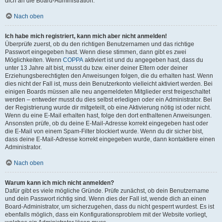
dich an die Board-Administration.
Nach oben
Ich habe mich registriert, kann mich aber nicht anmelden!
Überprüfe zuerst, ob du den richtigen Benutzernamen und das richtige
Passwort eingegeben hast. Wenn diese stimmen, dann gibt es zwei
Möglichkeiten. Wenn
COPPA
aktiviert ist und du angegeben hast, dass du
unter 13 Jahre alt bist, musst du bzw. einer deiner Eltern oder deiner
Erziehungsberechtigten den Anweisungen folgen, die du erhalten hast. Wenn
dies nicht der Fall ist, muss dein Benutzerkonto vielleicht aktiviert werden. Bei
einigen Boards müssen alle neu angemeldeten Mitglieder erst freigeschaltet
werden – entweder musst du dies selbst erledigen oder ein Administrator. Bei
der Registrierung wurde dir mitgeteilt, ob eine Aktivierung nötig ist oder nicht.
Wenn du eine E-Mail erhalten hast, folge den dort enthaltenen Anweisungen.
Ansonsten prüfe, ob du deine E-Mail-Adresse korrekt eingegeben hast oder
die E-Mail von einem Spam-Filter blockiert wurde. Wenn du dir sicher bist,
dass deine E-Mail-Adresse korrekt eingegeben wurde, dann kontaktiere einen
Administrator.
Nach oben
Warum kann ich mich nicht anmelden?
Dafür gibt es viele mögliche Gründe. Prüfe zunächst, ob dein Benutzername
und dein Passwort richtig sind. Wenn dies der Fall ist, wende dich an einen
Board-Administrator, um sicherzugehen, dass du nicht gesperrt wurdest. Es ist
ebenfalls möglich, dass ein Konfigurationsproblem mit der Website vorliegt,