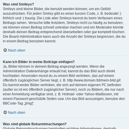
Was sind Smileys?
Smileys sind kleine Bilder, die benutzt werden können, um ein Gefühl
auszudrücken. Für jeden Smiley gibt es einen kurzen Code, z. B. bedeutet :)
fröhlich und :( traurig. Die Liste aller Smileys kannst du beim Verfassen eines
Beitrags sehen. Versuche bitte trotzdem, Smileys nicht zu häufig zu benutzen,
sie können einen Beitrag schnell unlesbar machen und ein Moderator könnte
deshalb deinen Beitrag entsprechend überarbeiten oder gar komplett löschen.
Die Board-Administration kann auch die Anzahl der Smileys begrenzen, die du
in einem Beitrag benutzen kannst.
Nach oben
Kann ich Bilder in meine Beiträge einfügen?
Ja, Bilder können in deinem Beitrag angezeigt werden. Wenn die
Administration Dateianhänge erlaubt hat, kannst du das Bild auch direkt
hochladen. Ansonsten musst du zu einem Bild verlinken, das auf einem
öffentlich zugänglichen Server liegt, z. B. http://www.domain.tld/mein-bild.gif.
Du kannst weder Bilder verlinken, die sich auf deinem eigenen PC befinden
(außer es ist ein öffentlich zugänglicher Server), noch zu Bildern, die nur nach
einer Anmeldung verfügbar sind, z. B. Hotmail- oder Yahoo-Mailboxen, mit
einem Passwort geschützte Seiten usw. Um das Bild anzuzeigen, benutze den
BBCode-Tag „[img]“.
Nach oben
Was sind globale Bekanntmachungen?
Globale Bekanntmachungen beinhalten wichtige Informationen, deshalb