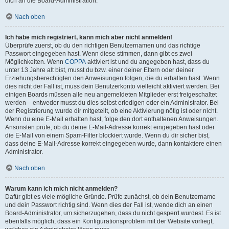
dich an die Board-Administration.
Nach oben
Ich habe mich registriert, kann mich aber nicht anmelden!
Überprüfe zuerst, ob du den richtigen Benutzernamen und das richtige
Passwort eingegeben hast. Wenn diese stimmen, dann gibt es zwei
Möglichkeiten. Wenn
COPPA
aktiviert ist und du angegeben hast, dass du
unter 13 Jahre alt bist, musst du bzw. einer deiner Eltern oder deiner
Erziehungsberechtigten den Anweisungen folgen, die du erhalten hast. Wenn
dies nicht der Fall ist, muss dein Benutzerkonto vielleicht aktiviert werden. Bei
einigen Boards müssen alle neu angemeldeten Mitglieder erst freigeschaltet
werden – entweder musst du dies selbst erledigen oder ein Administrator. Bei
der Registrierung wurde dir mitgeteilt, ob eine Aktivierung nötig ist oder nicht.
Wenn du eine E-Mail erhalten hast, folge den dort enthaltenen Anweisungen.
Ansonsten prüfe, ob du deine E-Mail-Adresse korrekt eingegeben hast oder
die E-Mail von einem Spam-Filter blockiert wurde. Wenn du dir sicher bist,
dass deine E-Mail-Adresse korrekt eingegeben wurde, dann kontaktiere einen
Administrator.
Nach oben
Warum kann ich mich nicht anmelden?
Dafür gibt es viele mögliche Gründe. Prüfe zunächst, ob dein Benutzername
und dein Passwort richtig sind. Wenn dies der Fall ist, wende dich an einen
Board-Administrator, um sicherzugehen, dass du nicht gesperrt wurdest. Es ist
ebenfalls möglich, dass ein Konfigurationsproblem mit der Website vorliegt,