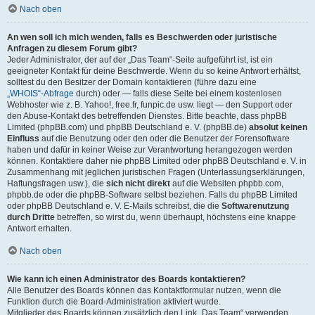
Nach oben
An wen soll ich mich wenden, falls es Beschwerden oder juristische
Anfragen zu diesem Forum gibt?
Jeder Administrator, der auf der „Das Team“-Seite aufgeführt ist, ist ein
geeigneter Kontakt für deine Beschwerde. Wenn du so keine Antwort erhältst,
solltest du den Besitzer der Domain kontaktieren (führe dazu eine
„WHOIS“-Abfrage
durch) oder — falls diese Seite bei einem kostenlosen
Webhoster wie z. B. Yahoo!, free.fr, funpic.de usw. liegt — den Support oder
den Abuse-Kontakt des betreffenden Dienstes. Bitte beachte, dass phpBB
Limited (phpBB.com) und phpBB Deutschland e. V. (phpBB.de)
absolut keinen
Einfluss
auf die Benutzung oder den oder die Benutzer der Forensoftware
haben und dafür in keiner Weise zur Verantwortung herangezogen werden
können. Kontaktiere daher nie phpBB Limited oder phpBB Deutschland e. V. in
Zusammenhang mit jeglichen juristischen Fragen (Unterlassungserklärungen,
Haftungsfragen usw.), die
sich nicht direkt
auf die Websiten phpbb.com,
phpbb.de oder die phpBB-Software selbst beziehen. Falls du phpBB Limited
oder phpBB Deutschland e. V. E-Mails schreibst, die die
Softwarenutzung
durch Dritte
betreffen, so wirst du, wenn überhaupt, höchstens eine knappe
Antwort erhalten.
Nach oben
Wie kann ich einen Administrator des Boards kontaktieren?
Alle Benutzer des Boards können das Kontaktformular nutzen, wenn die
Funktion durch die Board-Administration aktiviert wurde.
Mitglieder des Boards können zusätzlich den Link „Das Team“ verwenden.