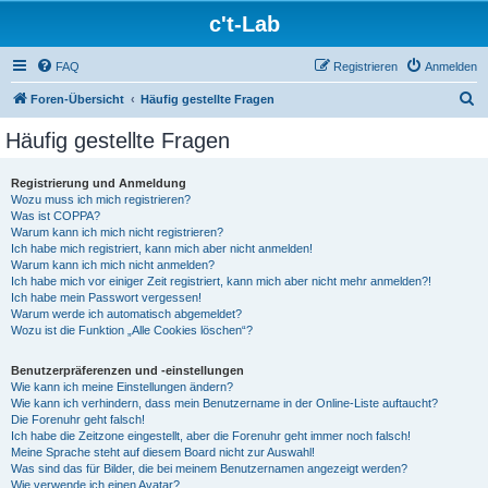
c't-Lab
FAQ
Registrieren
Anmelden
S
Foren-Übersicht
Häufig gestellte Fragen
u
Häufig gestellte Fragen
c
h
Registrierung und Anmeldung
Wozu muss ich mich registrieren?
e
Was ist COPPA?
Warum kann ich mich nicht registrieren?
Ich habe mich registriert, kann mich aber nicht anmelden!
Warum kann ich mich nicht anmelden?
Ich habe mich vor einiger Zeit registriert, kann mich aber nicht mehr anmelden?!
Ich habe mein Passwort vergessen!
Warum werde ich automatisch abgemeldet?
Wozu ist die Funktion „Alle Cookies löschen“?
Benutzerpräferenzen und -einstellungen
Wie kann ich meine Einstellungen ändern?
Wie kann ich verhindern, dass mein Benutzername in der Online-Liste auftaucht?
Die Forenuhr geht falsch!
Ich habe die Zeitzone eingestellt, aber die Forenuhr geht immer noch falsch!
Meine Sprache steht auf diesem Board nicht zur Auswahl!
Was sind das für Bilder, die bei meinem Benutzernamen angezeigt werden?
Wie verwende ich einen Avatar?