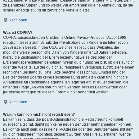
Avatarbilder, Private Nachrichten, E-Mail-Versand an andere Mitglieder, Beitritt
zu Benutzergruppen und so weiter. Wir empfehlen dir eine Anmeldung, da sie
schnell erledigt ist und dir zahlreiche Vorteile bietet.
Nach oben
Was ist COPPA?
COPPA, ausgeschrieben Children’s Online Privacy Protection Act of 1998
(deutsch: Gesetz zum Schutz der Privatsphäre von Kindern im Internet von
1998) ist ein Gesetz in den USA, welches festlegt, dass Websites, die
möglicherweise persönliche Daten von Kindern unter 13 Jahren erheben,
hierzu die Zustimmung der Eltern beziehungsweise des oder der
Erziehungsberechtigten benötigen. Wenn du dir unsicher bist, ob dies auf dich
oder die Website, auf der du dich zu registrieren versuchst, zutrifft, ziehe einen
rechtlichen Beistand zu Rate. Bitte beachte, dass phpBB Limited und der
Besitzer dieses Boards keine Rechtsberatung anbieten kann und nicht die
Anlaufstelle für Rechtsangelegenheiten jeglicher Art ist; außer solchen, die
unter der Frage „An wen soll ich mich wenden, falls es Beschwerden oder
juristische Anfragen zu diesem Forum gibt?“ behandelt werden.
Nach oben
Warum kann ich mich nicht registrieren?
Es kann sein, dass die Board-Administration die Registrierung komplett
ausgeschaltet hat, damit sich keine neuen Benutzer mehr anmelden können.
Es könnte auch sein, dass deine IP-Adresse oder der Benutzername, mit dem
du dich registrieren möchtest, gesperrt wurden. Um Hilfe zu erhalten, wende