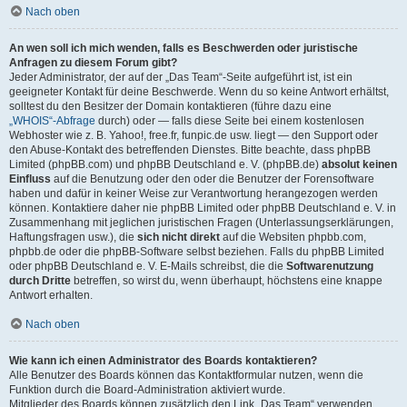
Nach oben
An wen soll ich mich wenden, falls es Beschwerden oder juristische
Anfragen zu diesem Forum gibt?
Jeder Administrator, der auf der „Das Team“-Seite aufgeführt ist, ist ein
geeigneter Kontakt für deine Beschwerde. Wenn du so keine Antwort erhältst,
solltest du den Besitzer der Domain kontaktieren (führe dazu eine
„WHOIS“-Abfrage
durch) oder — falls diese Seite bei einem kostenlosen
Webhoster wie z. B. Yahoo!, free.fr, funpic.de usw. liegt — den Support oder
den Abuse-Kontakt des betreffenden Dienstes. Bitte beachte, dass phpBB
Limited (phpBB.com) und phpBB Deutschland e. V. (phpBB.de)
absolut keinen
Einfluss
auf die Benutzung oder den oder die Benutzer der Forensoftware
haben und dafür in keiner Weise zur Verantwortung herangezogen werden
können. Kontaktiere daher nie phpBB Limited oder phpBB Deutschland e. V. in
Zusammenhang mit jeglichen juristischen Fragen (Unterlassungserklärungen,
Haftungsfragen usw.), die
sich nicht direkt
auf die Websiten phpbb.com,
phpbb.de oder die phpBB-Software selbst beziehen. Falls du phpBB Limited
oder phpBB Deutschland e. V. E-Mails schreibst, die die
Softwarenutzung
durch Dritte
betreffen, so wirst du, wenn überhaupt, höchstens eine knappe
Antwort erhalten.
Nach oben
Wie kann ich einen Administrator des Boards kontaktieren?
Alle Benutzer des Boards können das Kontaktformular nutzen, wenn die
Funktion durch die Board-Administration aktiviert wurde.
Mitglieder des Boards können zusätzlich den Link „Das Team“ verwenden.