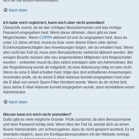
dich an die Board-Administration.
Nach oben
Ich habe mich registriert, kann mich aber nicht anmelden!
Überprüfe zuerst, ob du den richtigen Benutzernamen und das richtige
Passwort eingegeben hast. Wenn diese stimmen, dann gibt es zwei
Möglichkeiten. Wenn
COPPA
aktiviert ist und du angegeben hast, dass du
unter 13 Jahre alt bist, musst du bzw. einer deiner Eltern oder deiner
Erziehungsberechtigten den Anweisungen folgen, die du erhalten hast. Wenn
dies nicht der Fall ist, muss dein Benutzerkonto vielleicht aktiviert werden. Bei
einigen Boards müssen alle neu angemeldeten Mitglieder erst freigeschaltet
werden – entweder musst du dies selbst erledigen oder ein Administrator. Bei
der Registrierung wurde dir mitgeteilt, ob eine Aktivierung nötig ist oder nicht.
Wenn du eine E-Mail erhalten hast, folge den dort enthaltenen Anweisungen.
Ansonsten prüfe, ob du deine E-Mail-Adresse korrekt eingegeben hast oder
die E-Mail von einem Spam-Filter blockiert wurde. Wenn du dir sicher bist,
dass deine E-Mail-Adresse korrekt eingegeben wurde, dann kontaktiere einen
Administrator.
Nach oben
Warum kann ich mich nicht anmelden?
Dafür gibt es viele mögliche Gründe. Prüfe zunächst, ob dein Benutzername
und dein Passwort richtig sind. Wenn dies der Fall ist, wende dich an einen
Board-Administrator, um sicherzugehen, dass du nicht gesperrt wurdest. Es ist
ebenfalls möglich, dass ein Konfigurationsproblem mit der Website vorliegt,