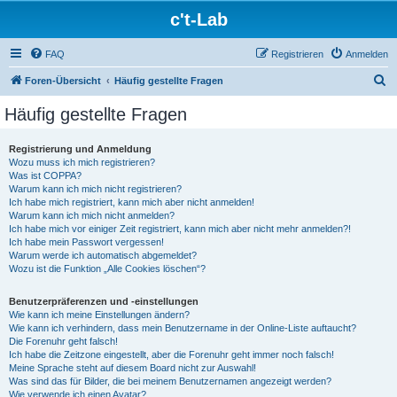
c't-Lab
FAQ
Registrieren
Anmelden
S
Foren-Übersicht
Häufig gestellte Fragen
u
Häufig gestellte Fragen
c
h
Registrierung und Anmeldung
Wozu muss ich mich registrieren?
e
Was ist COPPA?
Warum kann ich mich nicht registrieren?
Ich habe mich registriert, kann mich aber nicht anmelden!
Warum kann ich mich nicht anmelden?
Ich habe mich vor einiger Zeit registriert, kann mich aber nicht mehr anmelden?!
Ich habe mein Passwort vergessen!
Warum werde ich automatisch abgemeldet?
Wozu ist die Funktion „Alle Cookies löschen“?
Benutzerpräferenzen und -einstellungen
Wie kann ich meine Einstellungen ändern?
Wie kann ich verhindern, dass mein Benutzername in der Online-Liste auftaucht?
Die Forenuhr geht falsch!
Ich habe die Zeitzone eingestellt, aber die Forenuhr geht immer noch falsch!
Meine Sprache steht auf diesem Board nicht zur Auswahl!
Was sind das für Bilder, die bei meinem Benutzernamen angezeigt werden?
Wie verwende ich einen Avatar?