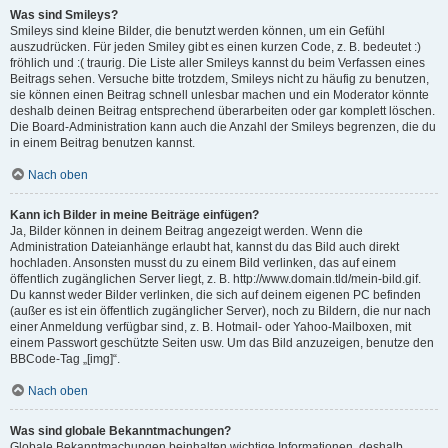
Was sind Smileys?
Smileys sind kleine Bilder, die benutzt werden können, um ein Gefühl
auszudrücken. Für jeden Smiley gibt es einen kurzen Code, z. B. bedeutet :)
fröhlich und :( traurig. Die Liste aller Smileys kannst du beim Verfassen eines
Beitrags sehen. Versuche bitte trotzdem, Smileys nicht zu häufig zu benutzen,
sie können einen Beitrag schnell unlesbar machen und ein Moderator könnte
deshalb deinen Beitrag entsprechend überarbeiten oder gar komplett löschen.
Die Board-Administration kann auch die Anzahl der Smileys begrenzen, die du
in einem Beitrag benutzen kannst.
Nach oben
Kann ich Bilder in meine Beiträge einfügen?
Ja, Bilder können in deinem Beitrag angezeigt werden. Wenn die
Administration Dateianhänge erlaubt hat, kannst du das Bild auch direkt
hochladen. Ansonsten musst du zu einem Bild verlinken, das auf einem
öffentlich zugänglichen Server liegt, z. B. http://www.domain.tld/mein-bild.gif.
Du kannst weder Bilder verlinken, die sich auf deinem eigenen PC befinden
(außer es ist ein öffentlich zugänglicher Server), noch zu Bildern, die nur nach
einer Anmeldung verfügbar sind, z. B. Hotmail- oder Yahoo-Mailboxen, mit
einem Passwort geschützte Seiten usw. Um das Bild anzuzeigen, benutze den
BBCode-Tag „[img]“.
Nach oben
Was sind globale Bekanntmachungen?
Globale Bekanntmachungen beinhalten wichtige Informationen, deshalb