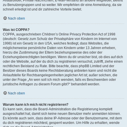
Avatarbilder, Private Nachrichten, E-Mail-Versand an andere Mitglieder, Beitritt
zu Benutzergruppen und so weiter. Wir empfehlen dir eine Anmeldung, da sie
schnell erledigt ist und dir zahlreiche Vorteile bietet.
Nach oben
Was ist COPPA?
COPPA, ausgeschrieben Children’s Online Privacy Protection Act of 1998
(deutsch: Gesetz zum Schutz der Privatsphäre von Kindern im Internet von
1998) ist ein Gesetz in den USA, welches festlegt, dass Websites, die
möglicherweise persönliche Daten von Kindern unter 13 Jahren erheben,
hierzu die Zustimmung der Eltern beziehungsweise des oder der
Erziehungsberechtigten benötigen. Wenn du dir unsicher bist, ob dies auf dich
oder die Website, auf der du dich zu registrieren versuchst, zutrifft, ziehe einen
rechtlichen Beistand zu Rate. Bitte beachte, dass phpBB Limited und der
Besitzer dieses Boards keine Rechtsberatung anbieten kann und nicht die
Anlaufstelle für Rechtsangelegenheiten jeglicher Art ist; außer solchen, die
unter der Frage „An wen soll ich mich wenden, falls es Beschwerden oder
juristische Anfragen zu diesem Forum gibt?“ behandelt werden.
Nach oben
Warum kann ich mich nicht registrieren?
Es kann sein, dass die Board-Administration die Registrierung komplett
ausgeschaltet hat, damit sich keine neuen Benutzer mehr anmelden können.
Es könnte auch sein, dass deine IP-Adresse oder der Benutzername, mit dem
du dich registrieren möchtest, gesperrt wurden. Um Hilfe zu erhalten, wende