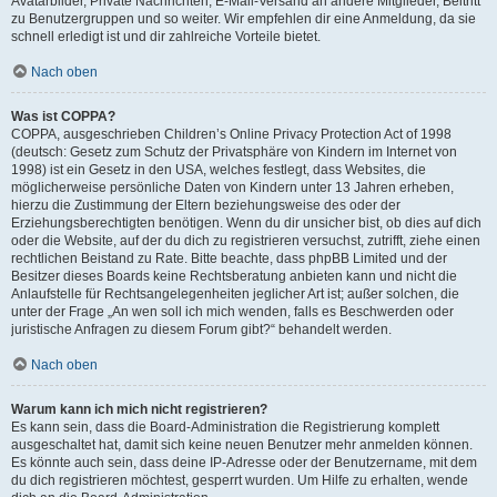
Avatarbilder, Private Nachrichten, E-Mail-Versand an andere Mitglieder, Beitritt
zu Benutzergruppen und so weiter. Wir empfehlen dir eine Anmeldung, da sie
schnell erledigt ist und dir zahlreiche Vorteile bietet.
Nach oben
Was ist COPPA?
COPPA, ausgeschrieben Children’s Online Privacy Protection Act of 1998
(deutsch: Gesetz zum Schutz der Privatsphäre von Kindern im Internet von
1998) ist ein Gesetz in den USA, welches festlegt, dass Websites, die
möglicherweise persönliche Daten von Kindern unter 13 Jahren erheben,
hierzu die Zustimmung der Eltern beziehungsweise des oder der
Erziehungsberechtigten benötigen. Wenn du dir unsicher bist, ob dies auf dich
oder die Website, auf der du dich zu registrieren versuchst, zutrifft, ziehe einen
rechtlichen Beistand zu Rate. Bitte beachte, dass phpBB Limited und der
Besitzer dieses Boards keine Rechtsberatung anbieten kann und nicht die
Anlaufstelle für Rechtsangelegenheiten jeglicher Art ist; außer solchen, die
unter der Frage „An wen soll ich mich wenden, falls es Beschwerden oder
juristische Anfragen zu diesem Forum gibt?“ behandelt werden.
Nach oben
Warum kann ich mich nicht registrieren?
Es kann sein, dass die Board-Administration die Registrierung komplett
ausgeschaltet hat, damit sich keine neuen Benutzer mehr anmelden können.
Es könnte auch sein, dass deine IP-Adresse oder der Benutzername, mit dem
du dich registrieren möchtest, gesperrt wurden. Um Hilfe zu erhalten, wende