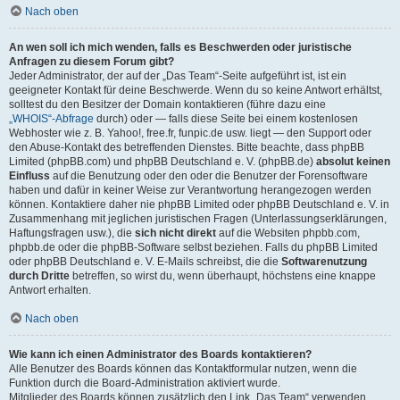
Nach oben
An wen soll ich mich wenden, falls es Beschwerden oder juristische
Anfragen zu diesem Forum gibt?
Jeder Administrator, der auf der „Das Team“-Seite aufgeführt ist, ist ein
geeigneter Kontakt für deine Beschwerde. Wenn du so keine Antwort erhältst,
solltest du den Besitzer der Domain kontaktieren (führe dazu eine
„WHOIS“-Abfrage
durch) oder — falls diese Seite bei einem kostenlosen
Webhoster wie z. B. Yahoo!, free.fr, funpic.de usw. liegt — den Support oder
den Abuse-Kontakt des betreffenden Dienstes. Bitte beachte, dass phpBB
Limited (phpBB.com) und phpBB Deutschland e. V. (phpBB.de)
absolut keinen
Einfluss
auf die Benutzung oder den oder die Benutzer der Forensoftware
haben und dafür in keiner Weise zur Verantwortung herangezogen werden
können. Kontaktiere daher nie phpBB Limited oder phpBB Deutschland e. V. in
Zusammenhang mit jeglichen juristischen Fragen (Unterlassungserklärungen,
Haftungsfragen usw.), die
sich nicht direkt
auf die Websiten phpbb.com,
phpbb.de oder die phpBB-Software selbst beziehen. Falls du phpBB Limited
oder phpBB Deutschland e. V. E-Mails schreibst, die die
Softwarenutzung
durch Dritte
betreffen, so wirst du, wenn überhaupt, höchstens eine knappe
Antwort erhalten.
Nach oben
Wie kann ich einen Administrator des Boards kontaktieren?
Alle Benutzer des Boards können das Kontaktformular nutzen, wenn die
Funktion durch die Board-Administration aktiviert wurde.
Mitglieder des Boards können zusätzlich den Link „Das Team“ verwenden.