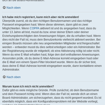
dich an die Board-Administration.
Nach oben
Ich habe mich registriert, kann mich aber nicht anmelden!
Überprüfe zuerst, ob du den richtigen Benutzernamen und das richtige
Passwort eingegeben hast. Wenn diese stimmen, dann gibt es zwei
Möglichkeiten. Wenn
COPPA
aktiviert ist und du angegeben hast, dass du
unter 13 Jahre alt bist, musst du bzw. einer deiner Eltern oder deiner
Erziehungsberechtigten den Anweisungen folgen, die du erhalten hast. Wenn
dies nicht der Fall ist, muss dein Benutzerkonto vielleicht aktiviert werden. Bei
einigen Boards müssen alle neu angemeldeten Mitglieder erst freigeschaltet
werden – entweder musst du dies selbst erledigen oder ein Administrator. Bei
der Registrierung wurde dir mitgeteilt, ob eine Aktivierung nötig ist oder nicht.
Wenn du eine E-Mail erhalten hast, folge den dort enthaltenen Anweisungen.
Ansonsten prüfe, ob du deine E-Mail-Adresse korrekt eingegeben hast oder
die E-Mail von einem Spam-Filter blockiert wurde. Wenn du dir sicher bist,
dass deine E-Mail-Adresse korrekt eingegeben wurde, dann kontaktiere einen
Administrator.
Nach oben
Warum kann ich mich nicht anmelden?
Dafür gibt es viele mögliche Gründe. Prüfe zunächst, ob dein Benutzername
und dein Passwort richtig sind. Wenn dies der Fall ist, wende dich an einen
Board-Administrator, um sicherzugehen, dass du nicht gesperrt wurdest. Es ist
ebenfalls möglich, dass ein Konfigurationsproblem mit der Website vorliegt,