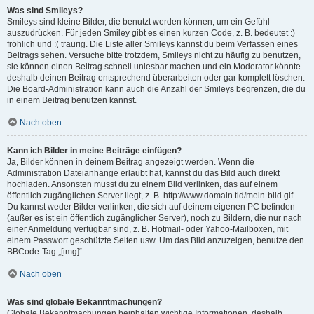
Was sind Smileys?
Smileys sind kleine Bilder, die benutzt werden können, um ein Gefühl
auszudrücken. Für jeden Smiley gibt es einen kurzen Code, z. B. bedeutet :)
fröhlich und :( traurig. Die Liste aller Smileys kannst du beim Verfassen eines
Beitrags sehen. Versuche bitte trotzdem, Smileys nicht zu häufig zu benutzen,
sie können einen Beitrag schnell unlesbar machen und ein Moderator könnte
deshalb deinen Beitrag entsprechend überarbeiten oder gar komplett löschen.
Die Board-Administration kann auch die Anzahl der Smileys begrenzen, die du
in einem Beitrag benutzen kannst.
Nach oben
Kann ich Bilder in meine Beiträge einfügen?
Ja, Bilder können in deinem Beitrag angezeigt werden. Wenn die
Administration Dateianhänge erlaubt hat, kannst du das Bild auch direkt
hochladen. Ansonsten musst du zu einem Bild verlinken, das auf einem
öffentlich zugänglichen Server liegt, z. B. http://www.domain.tld/mein-bild.gif.
Du kannst weder Bilder verlinken, die sich auf deinem eigenen PC befinden
(außer es ist ein öffentlich zugänglicher Server), noch zu Bildern, die nur nach
einer Anmeldung verfügbar sind, z. B. Hotmail- oder Yahoo-Mailboxen, mit
einem Passwort geschützte Seiten usw. Um das Bild anzuzeigen, benutze den
BBCode-Tag „[img]“.
Nach oben
Was sind globale Bekanntmachungen?
Globale Bekanntmachungen beinhalten wichtige Informationen, deshalb