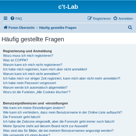
c't-Lab
FAQ
Registrieren
Anmelden
S
Foren-Übersicht
Häufig gestellte Fragen
u
Häufig gestellte Fragen
c
h
Registrierung und Anmeldung
Wozu muss ich mich registrieren?
e
Was ist COPPA?
Warum kann ich mich nicht registrieren?
Ich habe mich registriert, kann mich aber nicht anmelden!
Warum kann ich mich nicht anmelden?
Ich habe mich vor einiger Zeit registriert, kann mich aber nicht mehr anmelden?!
Ich habe mein Passwort vergessen!
Warum werde ich automatisch abgemeldet?
Wozu ist die Funktion „Alle Cookies löschen“?
Benutzerpräferenzen und -einstellungen
Wie kann ich meine Einstellungen ändern?
Wie kann ich verhindern, dass mein Benutzername in der Online-Liste auftaucht?
Die Forenuhr geht falsch!
Ich habe die Zeitzone eingestellt, aber die Forenuhr geht immer noch falsch!
Meine Sprache steht auf diesem Board nicht zur Auswahl!
Was sind das für Bilder, die bei meinem Benutzernamen angezeigt werden?
Wie verwende ich einen Avatar?