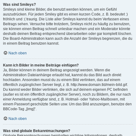
Was sind Smileys?
Smileys sind kleine Bilder, die benutzt werden können, um ein Gefühl
auszudrücken. Für jeden Smiley gibt es einen kurzen Code, z. B. bedeutet :)
fröhlich und :( traurig. Die Liste aller Smileys kannst du beim Verfassen eines
Beitrags sehen. Versuche bitte trotzdem, Smileys nicht zu häufig zu benutzen,
sie können einen Beitrag schnell unlesbar machen und ein Moderator könnte
deshalb deinen Beitrag entsprechend überarbeiten oder gar komplett löschen.
Die Board-Administration kann auch die Anzahl der Smileys begrenzen, die du
in einem Beitrag benutzen kannst.
Nach oben
Kann ich Bilder in meine Beiträge einfügen?
Ja, Bilder können in deinem Beitrag angezeigt werden. Wenn die
Administration Dateianhänge erlaubt hat, kannst du das Bild auch direkt
hochladen. Ansonsten musst du zu einem Bild verlinken, das auf einem
öffentlich zugänglichen Server liegt, z. B. http://www.domain.tld/mein-bild.gif.
Du kannst weder Bilder verlinken, die sich auf deinem eigenen PC befinden
(außer es ist ein öffentlich zugänglicher Server), noch zu Bildern, die nur nach
einer Anmeldung verfügbar sind, z. B. Hotmail- oder Yahoo-Mailboxen, mit
einem Passwort geschützte Seiten usw. Um das Bild anzuzeigen, benutze den
BBCode-Tag „[img]“.
Nach oben
Was sind globale Bekanntmachungen?
Globale Bekanntmachungen beinhalten wichtige Informationen, deshalb