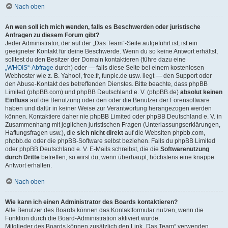
Nach oben
An wen soll ich mich wenden, falls es Beschwerden oder juristische
Anfragen zu diesem Forum gibt?
Jeder Administrator, der auf der „Das Team“-Seite aufgeführt ist, ist ein
geeigneter Kontakt für deine Beschwerde. Wenn du so keine Antwort erhältst,
solltest du den Besitzer der Domain kontaktieren (führe dazu eine
„WHOIS“-Abfrage
durch) oder — falls diese Seite bei einem kostenlosen
Webhoster wie z. B. Yahoo!, free.fr, funpic.de usw. liegt — den Support oder
den Abuse-Kontakt des betreffenden Dienstes. Bitte beachte, dass phpBB
Limited (phpBB.com) und phpBB Deutschland e. V. (phpBB.de)
absolut keinen
Einfluss
auf die Benutzung oder den oder die Benutzer der Forensoftware
haben und dafür in keiner Weise zur Verantwortung herangezogen werden
können. Kontaktiere daher nie phpBB Limited oder phpBB Deutschland e. V. in
Zusammenhang mit jeglichen juristischen Fragen (Unterlassungserklärungen,
Haftungsfragen usw.), die
sich nicht direkt
auf die Websiten phpbb.com,
phpbb.de oder die phpBB-Software selbst beziehen. Falls du phpBB Limited
oder phpBB Deutschland e. V. E-Mails schreibst, die die
Softwarenutzung
durch Dritte
betreffen, so wirst du, wenn überhaupt, höchstens eine knappe
Antwort erhalten.
Nach oben
Wie kann ich einen Administrator des Boards kontaktieren?
Alle Benutzer des Boards können das Kontaktformular nutzen, wenn die
Funktion durch die Board-Administration aktiviert wurde.
Mitglieder des Boards können zusätzlich den Link „Das Team“ verwenden.