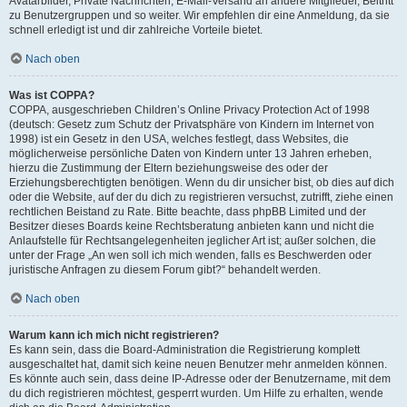
Avatarbilder, Private Nachrichten, E-Mail-Versand an andere Mitglieder, Beitritt
zu Benutzergruppen und so weiter. Wir empfehlen dir eine Anmeldung, da sie
schnell erledigt ist und dir zahlreiche Vorteile bietet.
Nach oben
Was ist COPPA?
COPPA, ausgeschrieben Children’s Online Privacy Protection Act of 1998
(deutsch: Gesetz zum Schutz der Privatsphäre von Kindern im Internet von
1998) ist ein Gesetz in den USA, welches festlegt, dass Websites, die
möglicherweise persönliche Daten von Kindern unter 13 Jahren erheben,
hierzu die Zustimmung der Eltern beziehungsweise des oder der
Erziehungsberechtigten benötigen. Wenn du dir unsicher bist, ob dies auf dich
oder die Website, auf der du dich zu registrieren versuchst, zutrifft, ziehe einen
rechtlichen Beistand zu Rate. Bitte beachte, dass phpBB Limited und der
Besitzer dieses Boards keine Rechtsberatung anbieten kann und nicht die
Anlaufstelle für Rechtsangelegenheiten jeglicher Art ist; außer solchen, die
unter der Frage „An wen soll ich mich wenden, falls es Beschwerden oder
juristische Anfragen zu diesem Forum gibt?“ behandelt werden.
Nach oben
Warum kann ich mich nicht registrieren?
Es kann sein, dass die Board-Administration die Registrierung komplett
ausgeschaltet hat, damit sich keine neuen Benutzer mehr anmelden können.
Es könnte auch sein, dass deine IP-Adresse oder der Benutzername, mit dem
du dich registrieren möchtest, gesperrt wurden. Um Hilfe zu erhalten, wende