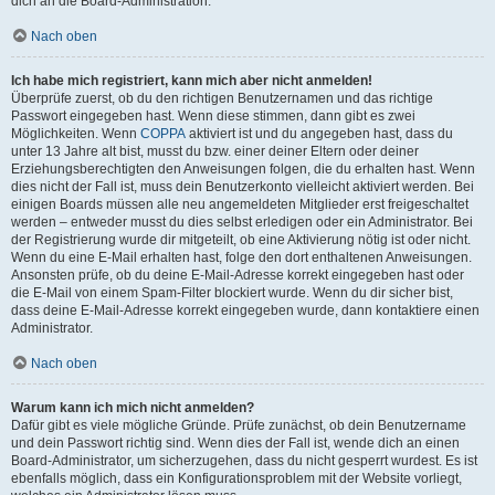
dich an die Board-Administration.
Nach oben
Ich habe mich registriert, kann mich aber nicht anmelden!
Überprüfe zuerst, ob du den richtigen Benutzernamen und das richtige
Passwort eingegeben hast. Wenn diese stimmen, dann gibt es zwei
Möglichkeiten. Wenn
COPPA
aktiviert ist und du angegeben hast, dass du
unter 13 Jahre alt bist, musst du bzw. einer deiner Eltern oder deiner
Erziehungsberechtigten den Anweisungen folgen, die du erhalten hast. Wenn
dies nicht der Fall ist, muss dein Benutzerkonto vielleicht aktiviert werden. Bei
einigen Boards müssen alle neu angemeldeten Mitglieder erst freigeschaltet
werden – entweder musst du dies selbst erledigen oder ein Administrator. Bei
der Registrierung wurde dir mitgeteilt, ob eine Aktivierung nötig ist oder nicht.
Wenn du eine E-Mail erhalten hast, folge den dort enthaltenen Anweisungen.
Ansonsten prüfe, ob du deine E-Mail-Adresse korrekt eingegeben hast oder
die E-Mail von einem Spam-Filter blockiert wurde. Wenn du dir sicher bist,
dass deine E-Mail-Adresse korrekt eingegeben wurde, dann kontaktiere einen
Administrator.
Nach oben
Warum kann ich mich nicht anmelden?
Dafür gibt es viele mögliche Gründe. Prüfe zunächst, ob dein Benutzername
und dein Passwort richtig sind. Wenn dies der Fall ist, wende dich an einen
Board-Administrator, um sicherzugehen, dass du nicht gesperrt wurdest. Es ist
ebenfalls möglich, dass ein Konfigurationsproblem mit der Website vorliegt,