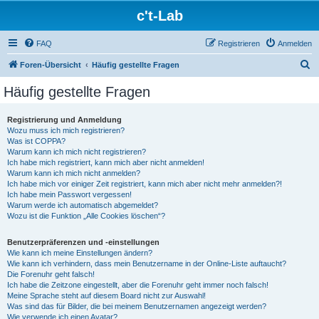
c't-Lab
FAQ
Registrieren
Anmelden
S
Foren-Übersicht
Häufig gestellte Fragen
u
Häufig gestellte Fragen
c
h
Registrierung und Anmeldung
Wozu muss ich mich registrieren?
e
Was ist COPPA?
Warum kann ich mich nicht registrieren?
Ich habe mich registriert, kann mich aber nicht anmelden!
Warum kann ich mich nicht anmelden?
Ich habe mich vor einiger Zeit registriert, kann mich aber nicht mehr anmelden?!
Ich habe mein Passwort vergessen!
Warum werde ich automatisch abgemeldet?
Wozu ist die Funktion „Alle Cookies löschen“?
Benutzerpräferenzen und -einstellungen
Wie kann ich meine Einstellungen ändern?
Wie kann ich verhindern, dass mein Benutzername in der Online-Liste auftaucht?
Die Forenuhr geht falsch!
Ich habe die Zeitzone eingestellt, aber die Forenuhr geht immer noch falsch!
Meine Sprache steht auf diesem Board nicht zur Auswahl!
Was sind das für Bilder, die bei meinem Benutzernamen angezeigt werden?
Wie verwende ich einen Avatar?