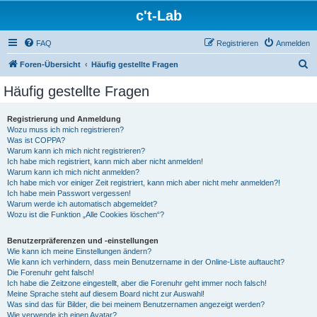
c't-Lab
FAQ
Registrieren
Anmelden
S
Foren-Übersicht
Häufig gestellte Fragen
u
Häufig gestellte Fragen
c
h
Registrierung und Anmeldung
Wozu muss ich mich registrieren?
e
Was ist COPPA?
Warum kann ich mich nicht registrieren?
Ich habe mich registriert, kann mich aber nicht anmelden!
Warum kann ich mich nicht anmelden?
Ich habe mich vor einiger Zeit registriert, kann mich aber nicht mehr anmelden?!
Ich habe mein Passwort vergessen!
Warum werde ich automatisch abgemeldet?
Wozu ist die Funktion „Alle Cookies löschen“?
Benutzerpräferenzen und -einstellungen
Wie kann ich meine Einstellungen ändern?
Wie kann ich verhindern, dass mein Benutzername in der Online-Liste auftaucht?
Die Forenuhr geht falsch!
Ich habe die Zeitzone eingestellt, aber die Forenuhr geht immer noch falsch!
Meine Sprache steht auf diesem Board nicht zur Auswahl!
Was sind das für Bilder, die bei meinem Benutzernamen angezeigt werden?
Wie verwende ich einen Avatar?