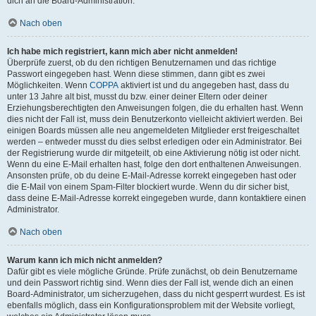
dich an die Board-Administration.
Nach oben
Ich habe mich registriert, kann mich aber nicht anmelden!
Überprüfe zuerst, ob du den richtigen Benutzernamen und das richtige
Passwort eingegeben hast. Wenn diese stimmen, dann gibt es zwei
Möglichkeiten. Wenn
COPPA
aktiviert ist und du angegeben hast, dass du
unter 13 Jahre alt bist, musst du bzw. einer deiner Eltern oder deiner
Erziehungsberechtigten den Anweisungen folgen, die du erhalten hast. Wenn
dies nicht der Fall ist, muss dein Benutzerkonto vielleicht aktiviert werden. Bei
einigen Boards müssen alle neu angemeldeten Mitglieder erst freigeschaltet
werden – entweder musst du dies selbst erledigen oder ein Administrator. Bei
der Registrierung wurde dir mitgeteilt, ob eine Aktivierung nötig ist oder nicht.
Wenn du eine E-Mail erhalten hast, folge den dort enthaltenen Anweisungen.
Ansonsten prüfe, ob du deine E-Mail-Adresse korrekt eingegeben hast oder
die E-Mail von einem Spam-Filter blockiert wurde. Wenn du dir sicher bist,
dass deine E-Mail-Adresse korrekt eingegeben wurde, dann kontaktiere einen
Administrator.
Nach oben
Warum kann ich mich nicht anmelden?
Dafür gibt es viele mögliche Gründe. Prüfe zunächst, ob dein Benutzername
und dein Passwort richtig sind. Wenn dies der Fall ist, wende dich an einen
Board-Administrator, um sicherzugehen, dass du nicht gesperrt wurdest. Es ist
ebenfalls möglich, dass ein Konfigurationsproblem mit der Website vorliegt,