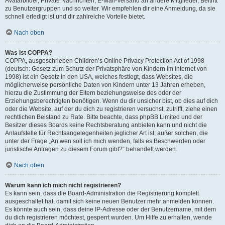
Avatarbilder, Private Nachrichten, E-Mail-Versand an andere Mitglieder, Beitritt
zu Benutzergruppen und so weiter. Wir empfehlen dir eine Anmeldung, da sie
schnell erledigt ist und dir zahlreiche Vorteile bietet.
Nach oben
Was ist COPPA?
COPPA, ausgeschrieben Children’s Online Privacy Protection Act of 1998
(deutsch: Gesetz zum Schutz der Privatsphäre von Kindern im Internet von
1998) ist ein Gesetz in den USA, welches festlegt, dass Websites, die
möglicherweise persönliche Daten von Kindern unter 13 Jahren erheben,
hierzu die Zustimmung der Eltern beziehungsweise des oder der
Erziehungsberechtigten benötigen. Wenn du dir unsicher bist, ob dies auf dich
oder die Website, auf der du dich zu registrieren versuchst, zutrifft, ziehe einen
rechtlichen Beistand zu Rate. Bitte beachte, dass phpBB Limited und der
Besitzer dieses Boards keine Rechtsberatung anbieten kann und nicht die
Anlaufstelle für Rechtsangelegenheiten jeglicher Art ist; außer solchen, die
unter der Frage „An wen soll ich mich wenden, falls es Beschwerden oder
juristische Anfragen zu diesem Forum gibt?“ behandelt werden.
Nach oben
Warum kann ich mich nicht registrieren?
Es kann sein, dass die Board-Administration die Registrierung komplett
ausgeschaltet hat, damit sich keine neuen Benutzer mehr anmelden können.
Es könnte auch sein, dass deine IP-Adresse oder der Benutzername, mit dem
du dich registrieren möchtest, gesperrt wurden. Um Hilfe zu erhalten, wende