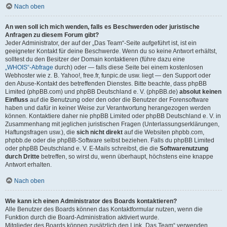
Nach oben
An wen soll ich mich wenden, falls es Beschwerden oder juristische
Anfragen zu diesem Forum gibt?
Jeder Administrator, der auf der „Das Team“-Seite aufgeführt ist, ist ein
geeigneter Kontakt für deine Beschwerde. Wenn du so keine Antwort erhältst,
solltest du den Besitzer der Domain kontaktieren (führe dazu eine
„WHOIS“-Abfrage
durch) oder — falls diese Seite bei einem kostenlosen
Webhoster wie z. B. Yahoo!, free.fr, funpic.de usw. liegt — den Support oder
den Abuse-Kontakt des betreffenden Dienstes. Bitte beachte, dass phpBB
Limited (phpBB.com) und phpBB Deutschland e. V. (phpBB.de)
absolut keinen
Einfluss
auf die Benutzung oder den oder die Benutzer der Forensoftware
haben und dafür in keiner Weise zur Verantwortung herangezogen werden
können. Kontaktiere daher nie phpBB Limited oder phpBB Deutschland e. V. in
Zusammenhang mit jeglichen juristischen Fragen (Unterlassungserklärungen,
Haftungsfragen usw.), die
sich nicht direkt
auf die Websiten phpbb.com,
phpbb.de oder die phpBB-Software selbst beziehen. Falls du phpBB Limited
oder phpBB Deutschland e. V. E-Mails schreibst, die die
Softwarenutzung
durch Dritte
betreffen, so wirst du, wenn überhaupt, höchstens eine knappe
Antwort erhalten.
Nach oben
Wie kann ich einen Administrator des Boards kontaktieren?
Alle Benutzer des Boards können das Kontaktformular nutzen, wenn die
Funktion durch die Board-Administration aktiviert wurde.
Mitglieder des Boards können zusätzlich den Link „Das Team“ verwenden.