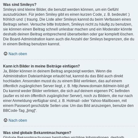
Was sind Smileys?
Smileys sind kleine Bilder, die benutzt werden können, um ein Gefühl
auszudrücken. Für jeden Smiley gibt es einen kurzen Code, z. B. bedeutet :)
fröhlich und :( traurig. Die Liste aller Smileys kannst du beim Verfassen eines
Beitrags sehen. Versuche bitte trotzdem, Smileys nicht zu häufig zu benutzen,
sie können einen Beitrag schnell unlesbar machen und ein Moderator könnte
deshalb deinen Beitrag entsprechend überarbeiten oder gar komplett löschen.
Die Board-Administration kann auch die Anzahl der Smileys begrenzen, die du
in einem Beitrag benutzen kannst.
Nach oben
Kann ich Bilder in meine Beiträge einfügen?
Ja, Bilder können in deinem Beitrag angezeigt werden. Wenn die
Administration Dateianhänge erlaubt hat, kannst du das Bild auch direkt
hochladen. Ansonsten musst du zu einem Bild verlinken, das auf einem
öffentlich zugänglichen Server liegt, z. B. http://www.domain.tld/mein-bild.gif.
Du kannst weder Bilder verlinken, die sich auf deinem eigenen PC befinden
(außer es ist ein öffentlich zugänglicher Server), noch zu Bildern, die nur nach
einer Anmeldung verfügbar sind, z. B. Hotmail- oder Yahoo-Mailboxen, mit
einem Passwort geschützte Seiten usw. Um das Bild anzuzeigen, benutze den
BBCode-Tag „[img]“.
Nach oben
Was sind globale Bekanntmachungen?
Globale Bekanntmachungen beinhalten wichtige Informationen, deshalb