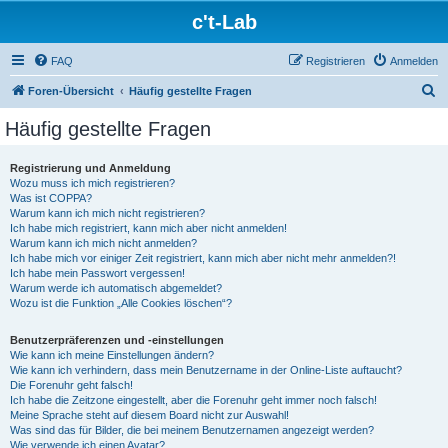
c't-Lab
FAQ
Registrieren
Anmelden
S
Foren-Übersicht
Häufig gestellte Fragen
u
Häufig gestellte Fragen
c
h
Registrierung und Anmeldung
Wozu muss ich mich registrieren?
e
Was ist COPPA?
Warum kann ich mich nicht registrieren?
Ich habe mich registriert, kann mich aber nicht anmelden!
Warum kann ich mich nicht anmelden?
Ich habe mich vor einiger Zeit registriert, kann mich aber nicht mehr anmelden?!
Ich habe mein Passwort vergessen!
Warum werde ich automatisch abgemeldet?
Wozu ist die Funktion „Alle Cookies löschen“?
Benutzerpräferenzen und -einstellungen
Wie kann ich meine Einstellungen ändern?
Wie kann ich verhindern, dass mein Benutzername in der Online-Liste auftaucht?
Die Forenuhr geht falsch!
Ich habe die Zeitzone eingestellt, aber die Forenuhr geht immer noch falsch!
Meine Sprache steht auf diesem Board nicht zur Auswahl!
Was sind das für Bilder, die bei meinem Benutzernamen angezeigt werden?
Wie verwende ich einen Avatar?