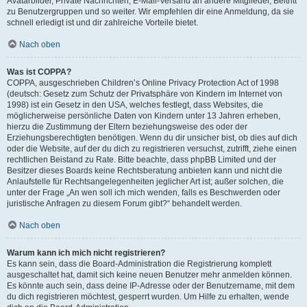
Avatarbilder, Private Nachrichten, E-Mail-Versand an andere Mitglieder, Beitritt
zu Benutzergruppen und so weiter. Wir empfehlen dir eine Anmeldung, da sie
schnell erledigt ist und dir zahlreiche Vorteile bietet.
Nach oben
Was ist COPPA?
COPPA, ausgeschrieben Children’s Online Privacy Protection Act of 1998
(deutsch: Gesetz zum Schutz der Privatsphäre von Kindern im Internet von
1998) ist ein Gesetz in den USA, welches festlegt, dass Websites, die
möglicherweise persönliche Daten von Kindern unter 13 Jahren erheben,
hierzu die Zustimmung der Eltern beziehungsweise des oder der
Erziehungsberechtigten benötigen. Wenn du dir unsicher bist, ob dies auf dich
oder die Website, auf der du dich zu registrieren versuchst, zutrifft, ziehe einen
rechtlichen Beistand zu Rate. Bitte beachte, dass phpBB Limited und der
Besitzer dieses Boards keine Rechtsberatung anbieten kann und nicht die
Anlaufstelle für Rechtsangelegenheiten jeglicher Art ist; außer solchen, die
unter der Frage „An wen soll ich mich wenden, falls es Beschwerden oder
juristische Anfragen zu diesem Forum gibt?“ behandelt werden.
Nach oben
Warum kann ich mich nicht registrieren?
Es kann sein, dass die Board-Administration die Registrierung komplett
ausgeschaltet hat, damit sich keine neuen Benutzer mehr anmelden können.
Es könnte auch sein, dass deine IP-Adresse oder der Benutzername, mit dem
du dich registrieren möchtest, gesperrt wurden. Um Hilfe zu erhalten, wende