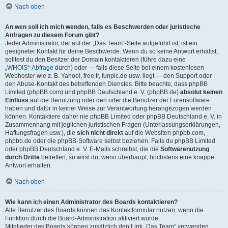
Nach oben
An wen soll ich mich wenden, falls es Beschwerden oder juristische
Anfragen zu diesem Forum gibt?
Jeder Administrator, der auf der „Das Team“-Seite aufgeführt ist, ist ein
geeigneter Kontakt für deine Beschwerde. Wenn du so keine Antwort erhältst,
solltest du den Besitzer der Domain kontaktieren (führe dazu eine
„WHOIS“-Abfrage
durch) oder — falls diese Seite bei einem kostenlosen
Webhoster wie z. B. Yahoo!, free.fr, funpic.de usw. liegt — den Support oder
den Abuse-Kontakt des betreffenden Dienstes. Bitte beachte, dass phpBB
Limited (phpBB.com) und phpBB Deutschland e. V. (phpBB.de)
absolut keinen
Einfluss
auf die Benutzung oder den oder die Benutzer der Forensoftware
haben und dafür in keiner Weise zur Verantwortung herangezogen werden
können. Kontaktiere daher nie phpBB Limited oder phpBB Deutschland e. V. in
Zusammenhang mit jeglichen juristischen Fragen (Unterlassungserklärungen,
Haftungsfragen usw.), die
sich nicht direkt
auf die Websiten phpbb.com,
phpbb.de oder die phpBB-Software selbst beziehen. Falls du phpBB Limited
oder phpBB Deutschland e. V. E-Mails schreibst, die die
Softwarenutzung
durch Dritte
betreffen, so wirst du, wenn überhaupt, höchstens eine knappe
Antwort erhalten.
Nach oben
Wie kann ich einen Administrator des Boards kontaktieren?
Alle Benutzer des Boards können das Kontaktformular nutzen, wenn die
Funktion durch die Board-Administration aktiviert wurde.
Mitglieder des Boards können zusätzlich den Link „Das Team“ verwenden.