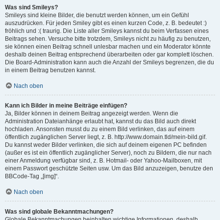
Was sind Smileys?
Smileys sind kleine Bilder, die benutzt werden können, um ein Gefühl
auszudrücken. Für jeden Smiley gibt es einen kurzen Code, z. B. bedeutet :)
fröhlich und :( traurig. Die Liste aller Smileys kannst du beim Verfassen eines
Beitrags sehen. Versuche bitte trotzdem, Smileys nicht zu häufig zu benutzen,
sie können einen Beitrag schnell unlesbar machen und ein Moderator könnte
deshalb deinen Beitrag entsprechend überarbeiten oder gar komplett löschen.
Die Board-Administration kann auch die Anzahl der Smileys begrenzen, die du
in einem Beitrag benutzen kannst.
Nach oben
Kann ich Bilder in meine Beiträge einfügen?
Ja, Bilder können in deinem Beitrag angezeigt werden. Wenn die
Administration Dateianhänge erlaubt hat, kannst du das Bild auch direkt
hochladen. Ansonsten musst du zu einem Bild verlinken, das auf einem
öffentlich zugänglichen Server liegt, z. B. http://www.domain.tld/mein-bild.gif.
Du kannst weder Bilder verlinken, die sich auf deinem eigenen PC befinden
(außer es ist ein öffentlich zugänglicher Server), noch zu Bildern, die nur nach
einer Anmeldung verfügbar sind, z. B. Hotmail- oder Yahoo-Mailboxen, mit
einem Passwort geschützte Seiten usw. Um das Bild anzuzeigen, benutze den
BBCode-Tag „[img]“.
Nach oben
Was sind globale Bekanntmachungen?
Globale Bekanntmachungen beinhalten wichtige Informationen, deshalb