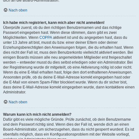
dich an die Board-Administration.
Nach oben
Ich habe mich registriert, kann mich aber nicht anmelden!
Überprüfe zuerst, ob du den richtigen Benutzernamen und das richtige
Passwort eingegeben hast. Wenn diese stimmen, dann gibt es zwei
Möglichkeiten. Wenn
COPPA
aktiviert ist und du angegeben hast, dass du
unter 13 Jahre alt bist, musst du bzw. einer deiner Eltern oder deiner
Erziehungsberechtigten den Anweisungen folgen, die du erhalten hast. Wenn
dies nicht der Fall ist, muss dein Benutzerkonto vielleicht aktiviert werden. Bei
einigen Boards müssen alle neu angemeldeten Mitglieder erst freigeschaltet
werden – entweder musst du dies selbst erledigen oder ein Administrator. Bei
der Registrierung wurde dir mitgeteilt, ob eine Aktivierung nötig ist oder nicht.
Wenn du eine E-Mail erhalten hast, folge den dort enthaltenen Anweisungen.
Ansonsten prüfe, ob du deine E-Mail-Adresse korrekt eingegeben hast oder
die E-Mail von einem Spam-Filter blockiert wurde. Wenn du dir sicher bist,
dass deine E-Mail-Adresse korrekt eingegeben wurde, dann kontaktiere einen
Administrator.
Nach oben
Warum kann ich mich nicht anmelden?
Dafür gibt es viele mögliche Gründe. Prüfe zunächst, ob dein Benutzername
und dein Passwort richtig sind. Wenn dies der Fall ist, wende dich an einen
Board-Administrator, um sicherzugehen, dass du nicht gesperrt wurdest. Es ist
ebenfalls möglich, dass ein Konfigurationsproblem mit der Website vorliegt,