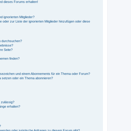
ed dieses Forums erhalten!
d ignorierten Mitglieder?
e oder zur Liste der ignorierten Mitglieder hinzufügen oder diese
en durchsuchen?
gebnisse?
re Seite?
hemen finden?
esezeichen und einem Abonnements für ein Thema oder Forum?
a setzen oder ein Thema abonnieren?
 zulässig?
hänge erhalten?
?
hwerden oder juristische Anfragen zu diesem Forum gibt?