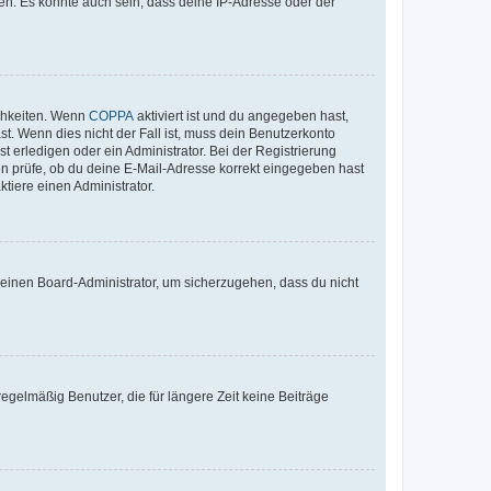
en. Es könnte auch sein, dass deine IP-Adresse oder der
ichkeiten. Wenn
COPPA
aktiviert ist und du angegeben hast,
st. Wenn dies nicht der Fall ist, muss dein Benutzerkonto
t erledigen oder ein Administrator. Bei der Registrierung
ten prüfe, ob du deine E-Mail-Adresse korrekt eingegeben hast
tiere einen Administrator.
n einen Board-Administrator, um sicherzugehen, dass du nicht
egelmäßig Benutzer, die für längere Zeit keine Beiträge