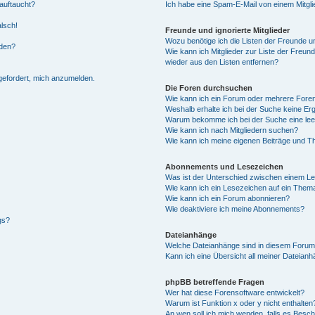
auftaucht?
Ich habe eine Spam-E-Mail von einem Mitgli
alsch!
Freunde und ignorierte Mitglieder
Wozu benötige ich die Listen der Freunde un
rden?
Wie kann ich Mitglieder zur Liste der Freund
wieder aus den Listen entfernen?
fgefordert, mich anzumelden.
Die Foren durchsuchen
Wie kann ich ein Forum oder mehrere For
Weshalb erhalte ich bei der Suche keine Er
Warum bekomme ich bei der Suche eine lee
Wie kann ich nach Mitgliedern suchen?
Wie kann ich meine eigenen Beiträge und T
Abonnements und Lesezeichen
Was ist der Unterschied zwischen einem L
Wie kann ich ein Lesezeichen auf ein Them
Wie kann ich ein Forum abonnieren?
Wie deaktiviere ich meine Abonnements?
gs?
Dateianhänge
Welche Dateianhänge sind in diesem Forum
Kann ich eine Übersicht all meiner Dateian
phpBB betreffende Fragen
Wer hat diese Forensoftware entwickelt?
Warum ist Funktion x oder y nicht enthalten
An wen soll ich mich wenden, falls es Besc