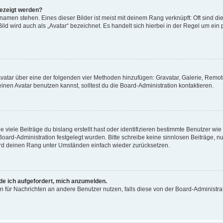
gezeigt werden?
amen stehen. Eines dieser Bilder ist meist mit deinem Rang verknüpft: Oft sind di
ld wird auch als „Avatar“ bezeichnet. Es handelt sich hierbei in der Regel um ein
 Avatar über eine der folgenden vier Methoden hinzufügen: Gravatar, Galerie, Rem
en Avatar benutzen kannst, solltest du die Board-Administration kontaktieren.
viele Beiträge du bislang erstellt hast oder identifizieren bestimmte Benutzer w
 Board-Administration festgelegt wurden. Bitte schreibe keine sinnlosen Beiträge
wird deinen Rang unter Umständen einfach wieder zurücksetzen.
rde ich aufgefordert, mich anzumelden.
ion für Nachrichten an andere Benutzer nutzen, falls diese von der Board-Administ