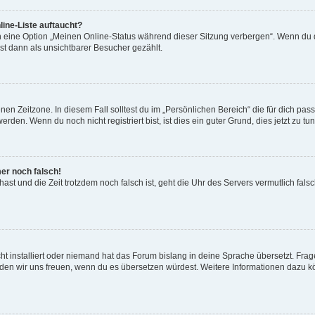
ine-Liste auftaucht?
n eine Option „Meinen Online-Status während dieser Sitzung verbergen“. Wenn du d
st dann als unsichtbarer Besucher gezählt.
en Zeitzone. In diesem Fall solltest du im „Persönlichen Bereich“ die für dich passe
den. Wenn du noch nicht registriert bist, ist dies ein guter Grund, dies jetzt zu tun
mer noch falsch!
t hast und die Zeit trotzdem noch falsch ist, geht die Uhr des Servers vermutlich fal
t installiert oder niemand hat das Forum bislang in deine Sprache übersetzt. Frag
, würden wir uns freuen, wenn du es übersetzen würdest. Weitere Informationen dazu