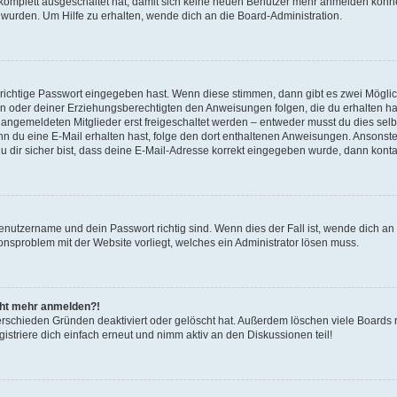
g komplett ausgeschaltet hat, damit sich keine neuen Benutzer mehr anmelden könn
 wurden. Um Hilfe zu erhalten, wende dich an die Board-Administration.
 richtige Passwort eingegeben hast. Wenn diese stimmen, dann gibt es zwei Mögl
tern oder deiner Erziehungsberechtigten den Anweisungen folgen, die du erhalten ha
u angemeldeten Mitglieder erst freigeschaltet werden – entweder musst du dies selbs
. Wenn du eine E-Mail erhalten hast, folge den dort enthaltenen Anweisungen. Ansons
 dir sicher bist, dass deine E-Mail-Adresse korrekt eingegeben wurde, dann kontak
Benutzername und dein Passwort richtig sind. Wenn dies der Fall ist, wende dich a
ionsproblem mit der Website vorliegt, welches ein Administrator lösen muss.
icht mehr anmelden?!
erschieden Gründen deaktiviert oder gelöscht hat. Außerdem löschen viele Boards r
triere dich einfach erneut und nimm aktiv an den Diskussionen teil!