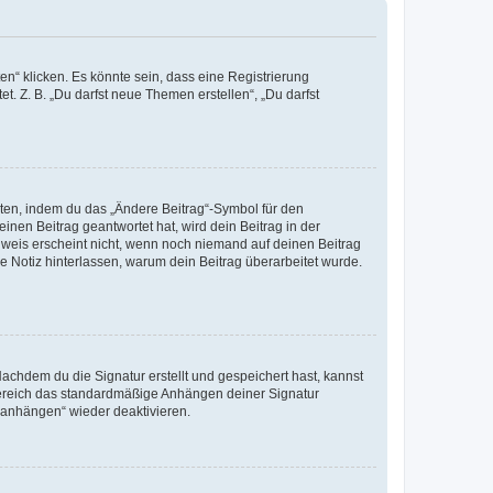
n“ klicken. Es könnte sein, dass eine Registrierung
t. Z. B. „Du darfst neue Themen erstellen“, „Du darfst
iten, indem du das „Ändere Beitrag“-Symbol für den
inen Beitrag geantwortet hat, wird dein Beitrag in der
nweis erscheint nicht, wenn noch niemand auf deinen Beitrag
ne Notiz hinterlassen, warum dein Beitrag überarbeitet wurde.
chdem du die Signatur erstellt und gespeichert hast, kannst
Bereich das standardmäßige Anhängen deiner Signatur
r anhängen“ wieder deaktivieren.