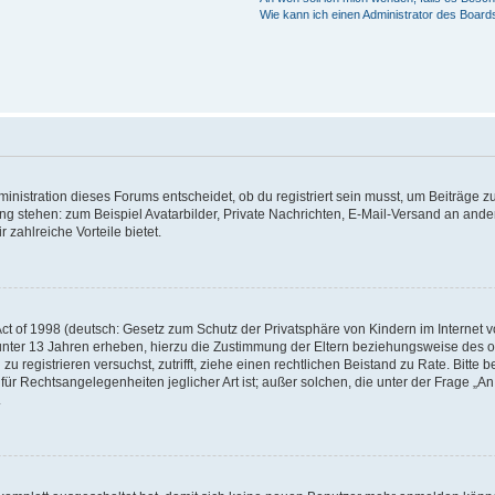
Wie kann ich einen Administrator des Board
istration dieses Forums entscheidet, ob du registriert sein musst, um Beiträge zu s
ung stehen: zum Beispiel Avatarbilder, Private Nachrichten, E-Mail-Versand an ander
 zahlreiche Vorteile bietet.
t of 1998 (deutsch: Gesetz zum Schutz der Privatsphäre von Kindern im Internet vo
unter 13 Jahren erheben, hierzu die Zustimmung der Eltern beziehungsweise des o
h zu registrieren versuchst, zutrifft, ziehe einen rechtlichen Beistand zu Rate. Bit
für Rechtsangelegenheiten jeglicher Art ist; außer solchen, die unter der Frage „
.