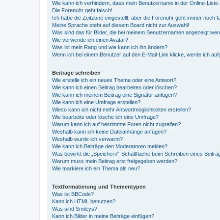
Wie kann ich verhindern, dass mein Benutzername in der Online-Liste 
Die Forenuhr geht falsch!
Ich habe die Zeitzone eingestellt, aber die Forenuhr geht immer noch f
Meine Sprache steht auf diesem Board nicht zur Auswahl!
Was sind das für Bilder, die bei meinem Benutzernamen angezeigt we
Wie verwende ich einen Avatar?
Was ist mein Rang und wie kann ich ihn ändern?
Wenn ich bei einem Benutzer auf den E-Mail-Link klicke, werde ich au
Beiträge schreiben
Wie erstelle ich ein neues Thema oder eine Antwort?
Wie kann ich einen Beitrag bearbeiten oder löschen?
Wie kann ich meinem Beitrag eine Signatur anfügen?
Wie kann ich eine Umfrage erstellen?
Wieso kann ich nicht mehr Antwortmöglichkeiten erstellen?
Wie bearbeite oder lösche ich eine Umfrage?
Warum kann ich auf bestimmte Foren nicht zugreifen?
Weshalb kann ich keine Dateianhänge anfügen?
Weshalb wurde ich verwarnt?
Wie kann ich Beiträge den Moderatoren melden?
Was bewirkt die „Speichern“-Schaltfläche beim Schreiben eines Beitra
Warum muss mein Beitrag erst freigegeben werden?
Wie markiere ich ein Thema als neu?
Textformatierung und Thementypen
Was ist BBCode?
Kann ich HTML benutzen?
Was sind Smileys?
Kann ich Bilder in meine Beiträge einfügen?