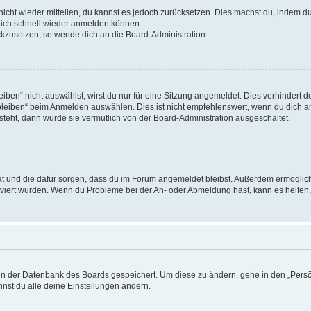
 nicht wieder mitteilen, du kannst es jedoch zurücksetzen. Dies machst du, indem 
 dich schnell wieder anmelden können.
ückzusetzen, so wende dich an die Board-Administration.
en“ nicht auswählst, wirst du nur für eine Sitzung angemeldet. Dies verhindert 
leiben“ beim Anmelden auswählen. Dies ist nicht empfehlenswert, wenn du dich an
 steht, dann wurde sie vermutlich von der Board-Administration ausgeschaltet.
 hat und die dafür sorgen, dass du im Forum angemeldet bleibst. Außerdem ermögli
tiviert wurden. Wenn du Probleme bei der An- oder Abmeldung hast, kann es helfen
n in der Datenbank des Boards gespeichert. Um diese zu ändern, gehe in den „Persö
nst du alle deine Einstellungen ändern.