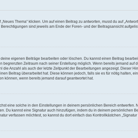
„Neues Thema“ klicken. Um auf einen Beitrag zu antworten, musst du auf „Antworte
e Berechtigungen sind jeweils am Ende der Foren- und der Beitragsansicht aufgeliste
r deine eigenen Beiträge bearbeiten oder löschen. Du kannst einen Beitrag bearbe
inen begrenzten Zeitraum nach seiner Erstellung möglich. Wenn bereits jemand auf de
 die Anzahl als auch der letzte Zeitpunkt der Bearbeitungen angezeigt. Dieser Hi
en Beitrag überarbeitet hat. Diese können jedoch, falls sie es für nötig halten, ei
hen können, wenn bereits jemand darauf geantwortet hat.
st eine solche in den Einstellungen in deinem persönlichen Bereich entwerfen. Na
eren. Du kannst eine Signatur auch hinzufügen, indem du in deinem persönlichen 
atur verfassen möchtest, so kannst du dort einfach das Kontrollkästchen „Signatu