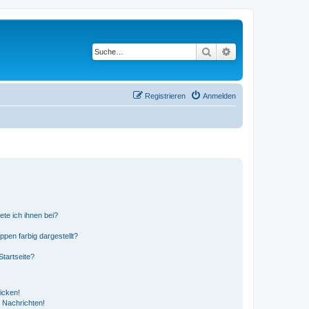
Suche
Erweiterte Suche
Registrieren
Anmelden
ete ich ihnen bei?
en farbig dargestellt?
tartseite?
icken!
 Nachrichten!