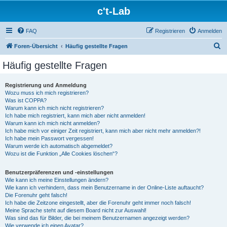
c't-Lab
FAQ
Registrieren
Anmelden
S
Foren-Übersicht
Häufig gestellte Fragen
u
Häufig gestellte Fragen
c
h
Registrierung und Anmeldung
Wozu muss ich mich registrieren?
e
Was ist COPPA?
Warum kann ich mich nicht registrieren?
Ich habe mich registriert, kann mich aber nicht anmelden!
Warum kann ich mich nicht anmelden?
Ich habe mich vor einiger Zeit registriert, kann mich aber nicht mehr anmelden?!
Ich habe mein Passwort vergessen!
Warum werde ich automatisch abgemeldet?
Wozu ist die Funktion „Alle Cookies löschen“?
Benutzerpräferenzen und -einstellungen
Wie kann ich meine Einstellungen ändern?
Wie kann ich verhindern, dass mein Benutzername in der Online-Liste auftaucht?
Die Forenuhr geht falsch!
Ich habe die Zeitzone eingestellt, aber die Forenuhr geht immer noch falsch!
Meine Sprache steht auf diesem Board nicht zur Auswahl!
Was sind das für Bilder, die bei meinem Benutzernamen angezeigt werden?
Wie verwende ich einen Avatar?