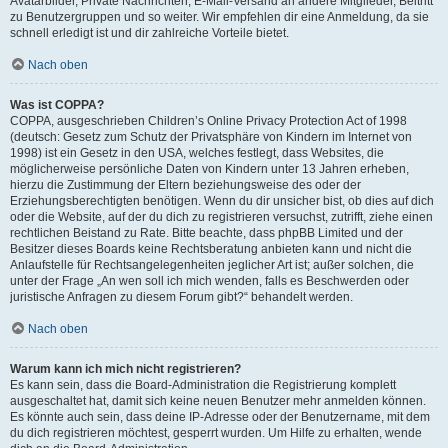
Avatarbilder, Private Nachrichten, E-Mail-Versand an andere Mitglieder, Beitritt
zu Benutzergruppen und so weiter. Wir empfehlen dir eine Anmeldung, da sie
schnell erledigt ist und dir zahlreiche Vorteile bietet.
Nach oben
Was ist COPPA?
COPPA, ausgeschrieben Children’s Online Privacy Protection Act of 1998
(deutsch: Gesetz zum Schutz der Privatsphäre von Kindern im Internet von
1998) ist ein Gesetz in den USA, welches festlegt, dass Websites, die
möglicherweise persönliche Daten von Kindern unter 13 Jahren erheben,
hierzu die Zustimmung der Eltern beziehungsweise des oder der
Erziehungsberechtigten benötigen. Wenn du dir unsicher bist, ob dies auf dich
oder die Website, auf der du dich zu registrieren versuchst, zutrifft, ziehe einen
rechtlichen Beistand zu Rate. Bitte beachte, dass phpBB Limited und der
Besitzer dieses Boards keine Rechtsberatung anbieten kann und nicht die
Anlaufstelle für Rechtsangelegenheiten jeglicher Art ist; außer solchen, die
unter der Frage „An wen soll ich mich wenden, falls es Beschwerden oder
juristische Anfragen zu diesem Forum gibt?“ behandelt werden.
Nach oben
Warum kann ich mich nicht registrieren?
Es kann sein, dass die Board-Administration die Registrierung komplett
ausgeschaltet hat, damit sich keine neuen Benutzer mehr anmelden können.
Es könnte auch sein, dass deine IP-Adresse oder der Benutzername, mit dem
du dich registrieren möchtest, gesperrt wurden. Um Hilfe zu erhalten, wende