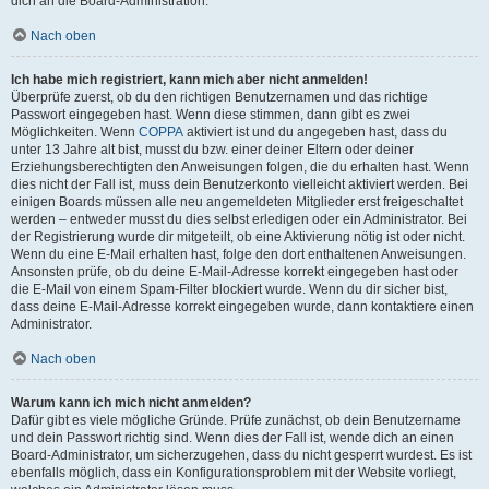
dich an die Board-Administration.
Nach oben
Ich habe mich registriert, kann mich aber nicht anmelden!
Überprüfe zuerst, ob du den richtigen Benutzernamen und das richtige
Passwort eingegeben hast. Wenn diese stimmen, dann gibt es zwei
Möglichkeiten. Wenn
COPPA
aktiviert ist und du angegeben hast, dass du
unter 13 Jahre alt bist, musst du bzw. einer deiner Eltern oder deiner
Erziehungsberechtigten den Anweisungen folgen, die du erhalten hast. Wenn
dies nicht der Fall ist, muss dein Benutzerkonto vielleicht aktiviert werden. Bei
einigen Boards müssen alle neu angemeldeten Mitglieder erst freigeschaltet
werden – entweder musst du dies selbst erledigen oder ein Administrator. Bei
der Registrierung wurde dir mitgeteilt, ob eine Aktivierung nötig ist oder nicht.
Wenn du eine E-Mail erhalten hast, folge den dort enthaltenen Anweisungen.
Ansonsten prüfe, ob du deine E-Mail-Adresse korrekt eingegeben hast oder
die E-Mail von einem Spam-Filter blockiert wurde. Wenn du dir sicher bist,
dass deine E-Mail-Adresse korrekt eingegeben wurde, dann kontaktiere einen
Administrator.
Nach oben
Warum kann ich mich nicht anmelden?
Dafür gibt es viele mögliche Gründe. Prüfe zunächst, ob dein Benutzername
und dein Passwort richtig sind. Wenn dies der Fall ist, wende dich an einen
Board-Administrator, um sicherzugehen, dass du nicht gesperrt wurdest. Es ist
ebenfalls möglich, dass ein Konfigurationsproblem mit der Website vorliegt,