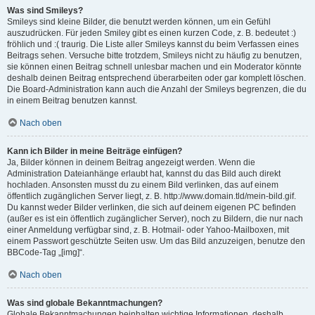
Was sind Smileys?
Smileys sind kleine Bilder, die benutzt werden können, um ein Gefühl
auszudrücken. Für jeden Smiley gibt es einen kurzen Code, z. B. bedeutet :)
fröhlich und :( traurig. Die Liste aller Smileys kannst du beim Verfassen eines
Beitrags sehen. Versuche bitte trotzdem, Smileys nicht zu häufig zu benutzen,
sie können einen Beitrag schnell unlesbar machen und ein Moderator könnte
deshalb deinen Beitrag entsprechend überarbeiten oder gar komplett löschen.
Die Board-Administration kann auch die Anzahl der Smileys begrenzen, die du
in einem Beitrag benutzen kannst.
Nach oben
Kann ich Bilder in meine Beiträge einfügen?
Ja, Bilder können in deinem Beitrag angezeigt werden. Wenn die
Administration Dateianhänge erlaubt hat, kannst du das Bild auch direkt
hochladen. Ansonsten musst du zu einem Bild verlinken, das auf einem
öffentlich zugänglichen Server liegt, z. B. http://www.domain.tld/mein-bild.gif.
Du kannst weder Bilder verlinken, die sich auf deinem eigenen PC befinden
(außer es ist ein öffentlich zugänglicher Server), noch zu Bildern, die nur nach
einer Anmeldung verfügbar sind, z. B. Hotmail- oder Yahoo-Mailboxen, mit
einem Passwort geschützte Seiten usw. Um das Bild anzuzeigen, benutze den
BBCode-Tag „[img]“.
Nach oben
Was sind globale Bekanntmachungen?
Globale Bekanntmachungen beinhalten wichtige Informationen, deshalb