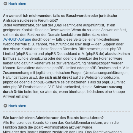
Nach oben
An wen soll ich mich wenden, falls es Beschwerden oder juristische
Anfragen zu diesem Forum gibt?
Jeder Administrator, der auf der „Das Team“-Seite aufgeführt ist, ist ein
geeigneter Kontakt für deine Beschwerde. Wenn du so keine Antwort erhältst,
solltest du den Besitzer der Domain kontaktieren (führe dazu eine
„WHOIS“-Abfrage
durch) oder — falls diese Seite bei einem kostenlosen
Webhoster wie z. B. Yahoo!, free.fr, funpic.de usw. liegt — den Support oder
den Abuse-Kontakt des betreffenden Dienstes. Bitte beachte, dass phpBB
Limited (phpBB.com) und phpBB Deutschland e. V. (phpBB.de)
absolut keinen
Einfluss
auf die Benutzung oder den oder die Benutzer der Forensoftware
haben und dafür in keiner Weise zur Verantwortung herangezogen werden
können. Kontaktiere daher nie phpBB Limited oder phpBB Deutschland e. V. in
Zusammenhang mit jeglichen juristischen Fragen (Unterlassungserklärungen,
Haftungsfragen usw.), die
sich nicht direkt
auf die Websiten phpbb.com,
phpbb.de oder die phpBB-Software selbst beziehen. Falls du phpBB Limited
oder phpBB Deutschland e. V. E-Mails schreibst, die die
Softwarenutzung
durch Dritte
betreffen, so wirst du, wenn überhaupt, höchstens eine knappe
Antwort erhalten.
Nach oben
Wie kann ich einen Administrator des Boards kontaktieren?
Alle Benutzer des Boards können das Kontaktformular nutzen, wenn die
Funktion durch die Board-Administration aktiviert wurde.
Mitglieder des Boards können zusätzlich den Link „Das Team“ verwenden.