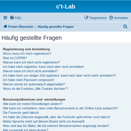
c't-Lab
FAQ
Registrieren
Anmelden
S
Foren-Übersicht
Häufig gestellte Fragen
u
Häufig gestellte Fragen
c
h
Registrierung und Anmeldung
Wozu muss ich mich registrieren?
e
Was ist COPPA?
Warum kann ich mich nicht registrieren?
Ich habe mich registriert, kann mich aber nicht anmelden!
Warum kann ich mich nicht anmelden?
Ich habe mich vor einiger Zeit registriert, kann mich aber nicht mehr anmelden?!
Ich habe mein Passwort vergessen!
Warum werde ich automatisch abgemeldet?
Wozu ist die Funktion „Alle Cookies löschen“?
Benutzerpräferenzen und -einstellungen
Wie kann ich meine Einstellungen ändern?
Wie kann ich verhindern, dass mein Benutzername in der Online-Liste auftaucht?
Die Forenuhr geht falsch!
Ich habe die Zeitzone eingestellt, aber die Forenuhr geht immer noch falsch!
Meine Sprache steht auf diesem Board nicht zur Auswahl!
Was sind das für Bilder, die bei meinem Benutzernamen angezeigt werden?
Wie verwende ich einen Avatar?