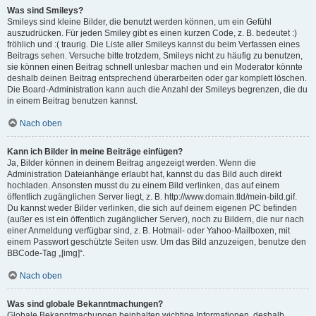
Was sind Smileys?
Smileys sind kleine Bilder, die benutzt werden können, um ein Gefühl
auszudrücken. Für jeden Smiley gibt es einen kurzen Code, z. B. bedeutet :)
fröhlich und :( traurig. Die Liste aller Smileys kannst du beim Verfassen eines
Beitrags sehen. Versuche bitte trotzdem, Smileys nicht zu häufig zu benutzen,
sie können einen Beitrag schnell unlesbar machen und ein Moderator könnte
deshalb deinen Beitrag entsprechend überarbeiten oder gar komplett löschen.
Die Board-Administration kann auch die Anzahl der Smileys begrenzen, die du
in einem Beitrag benutzen kannst.
Nach oben
Kann ich Bilder in meine Beiträge einfügen?
Ja, Bilder können in deinem Beitrag angezeigt werden. Wenn die
Administration Dateianhänge erlaubt hat, kannst du das Bild auch direkt
hochladen. Ansonsten musst du zu einem Bild verlinken, das auf einem
öffentlich zugänglichen Server liegt, z. B. http://www.domain.tld/mein-bild.gif.
Du kannst weder Bilder verlinken, die sich auf deinem eigenen PC befinden
(außer es ist ein öffentlich zugänglicher Server), noch zu Bildern, die nur nach
einer Anmeldung verfügbar sind, z. B. Hotmail- oder Yahoo-Mailboxen, mit
einem Passwort geschützte Seiten usw. Um das Bild anzuzeigen, benutze den
BBCode-Tag „[img]“.
Nach oben
Was sind globale Bekanntmachungen?
Globale Bekanntmachungen beinhalten wichtige Informationen, deshalb