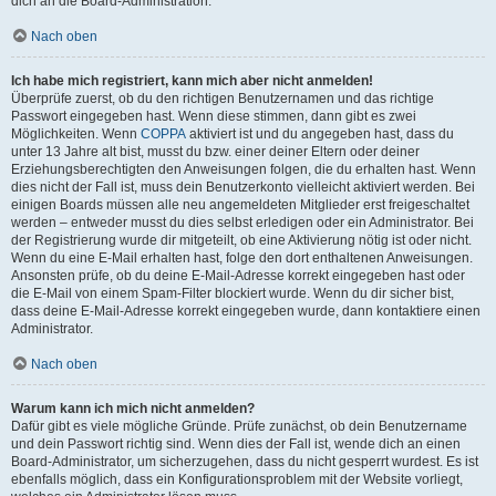
dich an die Board-Administration.
Nach oben
Ich habe mich registriert, kann mich aber nicht anmelden!
Überprüfe zuerst, ob du den richtigen Benutzernamen und das richtige
Passwort eingegeben hast. Wenn diese stimmen, dann gibt es zwei
Möglichkeiten. Wenn
COPPA
aktiviert ist und du angegeben hast, dass du
unter 13 Jahre alt bist, musst du bzw. einer deiner Eltern oder deiner
Erziehungsberechtigten den Anweisungen folgen, die du erhalten hast. Wenn
dies nicht der Fall ist, muss dein Benutzerkonto vielleicht aktiviert werden. Bei
einigen Boards müssen alle neu angemeldeten Mitglieder erst freigeschaltet
werden – entweder musst du dies selbst erledigen oder ein Administrator. Bei
der Registrierung wurde dir mitgeteilt, ob eine Aktivierung nötig ist oder nicht.
Wenn du eine E-Mail erhalten hast, folge den dort enthaltenen Anweisungen.
Ansonsten prüfe, ob du deine E-Mail-Adresse korrekt eingegeben hast oder
die E-Mail von einem Spam-Filter blockiert wurde. Wenn du dir sicher bist,
dass deine E-Mail-Adresse korrekt eingegeben wurde, dann kontaktiere einen
Administrator.
Nach oben
Warum kann ich mich nicht anmelden?
Dafür gibt es viele mögliche Gründe. Prüfe zunächst, ob dein Benutzername
und dein Passwort richtig sind. Wenn dies der Fall ist, wende dich an einen
Board-Administrator, um sicherzugehen, dass du nicht gesperrt wurdest. Es ist
ebenfalls möglich, dass ein Konfigurationsproblem mit der Website vorliegt,