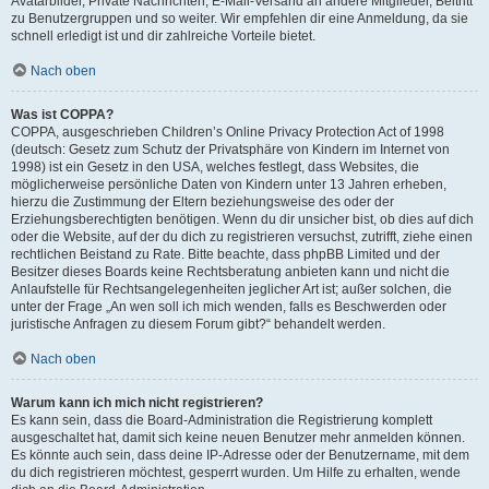
Avatarbilder, Private Nachrichten, E-Mail-Versand an andere Mitglieder, Beitritt
zu Benutzergruppen und so weiter. Wir empfehlen dir eine Anmeldung, da sie
schnell erledigt ist und dir zahlreiche Vorteile bietet.
Nach oben
Was ist COPPA?
COPPA, ausgeschrieben Children’s Online Privacy Protection Act of 1998
(deutsch: Gesetz zum Schutz der Privatsphäre von Kindern im Internet von
1998) ist ein Gesetz in den USA, welches festlegt, dass Websites, die
möglicherweise persönliche Daten von Kindern unter 13 Jahren erheben,
hierzu die Zustimmung der Eltern beziehungsweise des oder der
Erziehungsberechtigten benötigen. Wenn du dir unsicher bist, ob dies auf dich
oder die Website, auf der du dich zu registrieren versuchst, zutrifft, ziehe einen
rechtlichen Beistand zu Rate. Bitte beachte, dass phpBB Limited und der
Besitzer dieses Boards keine Rechtsberatung anbieten kann und nicht die
Anlaufstelle für Rechtsangelegenheiten jeglicher Art ist; außer solchen, die
unter der Frage „An wen soll ich mich wenden, falls es Beschwerden oder
juristische Anfragen zu diesem Forum gibt?“ behandelt werden.
Nach oben
Warum kann ich mich nicht registrieren?
Es kann sein, dass die Board-Administration die Registrierung komplett
ausgeschaltet hat, damit sich keine neuen Benutzer mehr anmelden können.
Es könnte auch sein, dass deine IP-Adresse oder der Benutzername, mit dem
du dich registrieren möchtest, gesperrt wurden. Um Hilfe zu erhalten, wende