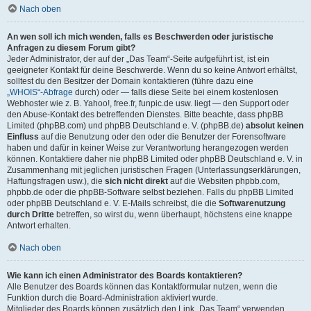
Nach oben
An wen soll ich mich wenden, falls es Beschwerden oder juristische
Anfragen zu diesem Forum gibt?
Jeder Administrator, der auf der „Das Team“-Seite aufgeführt ist, ist ein
geeigneter Kontakt für deine Beschwerde. Wenn du so keine Antwort erhältst,
solltest du den Besitzer der Domain kontaktieren (führe dazu eine
„WHOIS“-Abfrage
durch) oder — falls diese Seite bei einem kostenlosen
Webhoster wie z. B. Yahoo!, free.fr, funpic.de usw. liegt — den Support oder
den Abuse-Kontakt des betreffenden Dienstes. Bitte beachte, dass phpBB
Limited (phpBB.com) und phpBB Deutschland e. V. (phpBB.de)
absolut keinen
Einfluss
auf die Benutzung oder den oder die Benutzer der Forensoftware
haben und dafür in keiner Weise zur Verantwortung herangezogen werden
können. Kontaktiere daher nie phpBB Limited oder phpBB Deutschland e. V. in
Zusammenhang mit jeglichen juristischen Fragen (Unterlassungserklärungen,
Haftungsfragen usw.), die
sich nicht direkt
auf die Websiten phpbb.com,
phpbb.de oder die phpBB-Software selbst beziehen. Falls du phpBB Limited
oder phpBB Deutschland e. V. E-Mails schreibst, die die
Softwarenutzung
durch Dritte
betreffen, so wirst du, wenn überhaupt, höchstens eine knappe
Antwort erhalten.
Nach oben
Wie kann ich einen Administrator des Boards kontaktieren?
Alle Benutzer des Boards können das Kontaktformular nutzen, wenn die
Funktion durch die Board-Administration aktiviert wurde.
Mitglieder des Boards können zusätzlich den Link „Das Team“ verwenden.