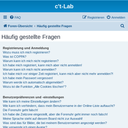
c't-Lab
FAQ
Registrieren
Anmelden
S
Foren-Übersicht
Häufig gestellte Fragen
u
Häufig gestellte Fragen
c
h
Registrierung und Anmeldung
Wozu muss ich mich registrieren?
e
Was ist COPPA?
Warum kann ich mich nicht registrieren?
Ich habe mich registriert, kann mich aber nicht anmelden!
Warum kann ich mich nicht anmelden?
Ich habe mich vor einiger Zeit registriert, kann mich aber nicht mehr anmelden?!
Ich habe mein Passwort vergessen!
Warum werde ich automatisch abgemeldet?
Wozu ist die Funktion „Alle Cookies löschen“?
Benutzerpräferenzen und -einstellungen
Wie kann ich meine Einstellungen ändern?
Wie kann ich verhindern, dass mein Benutzername in der Online-Liste auftaucht?
Die Forenuhr geht falsch!
Ich habe die Zeitzone eingestellt, aber die Forenuhr geht immer noch falsch!
Meine Sprache steht auf diesem Board nicht zur Auswahl!
Was sind das für Bilder, die bei meinem Benutzernamen angezeigt werden?
Wie verwende ich einen Avatar?