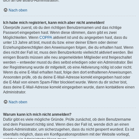
dich an die Board-Administration.
Nach oben
Ich habe mich registriert, kann mich aber nicht anmelden!
Überprüfe zuerst, ob du den richtigen Benutzernamen und das richtige
Passwort eingegeben hast. Wenn diese stimmen, dann gibt es zwei
Möglichkeiten. Wenn
COPPA
aktiviert ist und du angegeben hast, dass du
unter 13 Jahre alt bist, musst du bzw. einer deiner Eltern oder deiner
Erziehungsberechtigten den Anweisungen folgen, die du erhalten hast. Wenn
dies nicht der Fall ist, muss dein Benutzerkonto vielleicht aktiviert werden. Bei
einigen Boards müssen alle neu angemeldeten Mitglieder erst freigeschaltet
werden – entweder musst du dies selbst erledigen oder ein Administrator. Bei
der Registrierung wurde dir mitgeteilt, ob eine Aktivierung nötig ist oder nicht.
Wenn du eine E-Mail erhalten hast, folge den dort enthaltenen Anweisungen.
Ansonsten prüfe, ob du deine E-Mail-Adresse korrekt eingegeben hast oder
die E-Mail von einem Spam-Filter blockiert wurde. Wenn du dir sicher bist,
dass deine E-Mail-Adresse korrekt eingegeben wurde, dann kontaktiere einen
Administrator.
Nach oben
Warum kann ich mich nicht anmelden?
Dafür gibt es viele mögliche Gründe. Prüfe zunächst, ob dein Benutzername
und dein Passwort richtig sind. Wenn dies der Fall ist, wende dich an einen
Board-Administrator, um sicherzugehen, dass du nicht gesperrt wurdest. Es ist
ebenfalls möglich, dass ein Konfigurationsproblem mit der Website vorliegt,