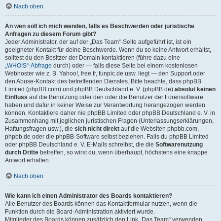
Nach oben
An wen soll ich mich wenden, falls es Beschwerden oder juristische
Anfragen zu diesem Forum gibt?
Jeder Administrator, der auf der „Das Team“-Seite aufgeführt ist, ist ein
geeigneter Kontakt für deine Beschwerde. Wenn du so keine Antwort erhältst,
solltest du den Besitzer der Domain kontaktieren (führe dazu eine
„WHOIS“-Abfrage
durch) oder — falls diese Seite bei einem kostenlosen
Webhoster wie z. B. Yahoo!, free.fr, funpic.de usw. liegt — den Support oder
den Abuse-Kontakt des betreffenden Dienstes. Bitte beachte, dass phpBB
Limited (phpBB.com) und phpBB Deutschland e. V. (phpBB.de)
absolut keinen
Einfluss
auf die Benutzung oder den oder die Benutzer der Forensoftware
haben und dafür in keiner Weise zur Verantwortung herangezogen werden
können. Kontaktiere daher nie phpBB Limited oder phpBB Deutschland e. V. in
Zusammenhang mit jeglichen juristischen Fragen (Unterlassungserklärungen,
Haftungsfragen usw.), die
sich nicht direkt
auf die Websiten phpbb.com,
phpbb.de oder die phpBB-Software selbst beziehen. Falls du phpBB Limited
oder phpBB Deutschland e. V. E-Mails schreibst, die die
Softwarenutzung
durch Dritte
betreffen, so wirst du, wenn überhaupt, höchstens eine knappe
Antwort erhalten.
Nach oben
Wie kann ich einen Administrator des Boards kontaktieren?
Alle Benutzer des Boards können das Kontaktformular nutzen, wenn die
Funktion durch die Board-Administration aktiviert wurde.
Mitglieder des Boards können zusätzlich den Link „Das Team“ verwenden.