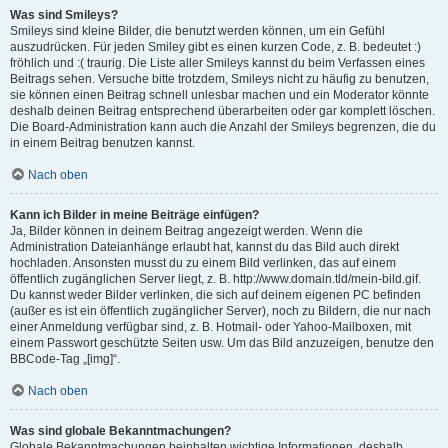
Was sind Smileys?
Smileys sind kleine Bilder, die benutzt werden können, um ein Gefühl
auszudrücken. Für jeden Smiley gibt es einen kurzen Code, z. B. bedeutet :)
fröhlich und :( traurig. Die Liste aller Smileys kannst du beim Verfassen eines
Beitrags sehen. Versuche bitte trotzdem, Smileys nicht zu häufig zu benutzen,
sie können einen Beitrag schnell unlesbar machen und ein Moderator könnte
deshalb deinen Beitrag entsprechend überarbeiten oder gar komplett löschen.
Die Board-Administration kann auch die Anzahl der Smileys begrenzen, die du
in einem Beitrag benutzen kannst.
Nach oben
Kann ich Bilder in meine Beiträge einfügen?
Ja, Bilder können in deinem Beitrag angezeigt werden. Wenn die
Administration Dateianhänge erlaubt hat, kannst du das Bild auch direkt
hochladen. Ansonsten musst du zu einem Bild verlinken, das auf einem
öffentlich zugänglichen Server liegt, z. B. http://www.domain.tld/mein-bild.gif.
Du kannst weder Bilder verlinken, die sich auf deinem eigenen PC befinden
(außer es ist ein öffentlich zugänglicher Server), noch zu Bildern, die nur nach
einer Anmeldung verfügbar sind, z. B. Hotmail- oder Yahoo-Mailboxen, mit
einem Passwort geschützte Seiten usw. Um das Bild anzuzeigen, benutze den
BBCode-Tag „[img]“.
Nach oben
Was sind globale Bekanntmachungen?
Globale Bekanntmachungen beinhalten wichtige Informationen, deshalb