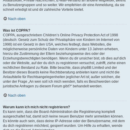
Avatarbilder, Private Nachrichten, E-Mail-Versand an andere Mitglieder, Beitritt
zu Benutzergruppen und so weiter. Wir empfehlen dir eine Anmeldung, da sie
schnell erledigt ist und dir zahlreiche Vorteile bietet.
Nach oben
Was ist COPPA?
COPPA, ausgeschrieben Children’s Online Privacy Protection Act of 1998
(deutsch: Gesetz zum Schutz der Privatsphäre von Kindern im Internet von
1998) ist ein Gesetz in den USA, welches festlegt, dass Websites, die
möglicherweise persönliche Daten von Kindern unter 13 Jahren erheben,
hierzu die Zustimmung der Eltern beziehungsweise des oder der
Erziehungsberechtigten benötigen. Wenn du dir unsicher bist, ob dies auf dich
oder die Website, auf der du dich zu registrieren versuchst, zutrifft, ziehe einen
rechtlichen Beistand zu Rate. Bitte beachte, dass phpBB Limited und der
Besitzer dieses Boards keine Rechtsberatung anbieten kann und nicht die
Anlaufstelle für Rechtsangelegenheiten jeglicher Art ist; außer solchen, die
unter der Frage „An wen soll ich mich wenden, falls es Beschwerden oder
juristische Anfragen zu diesem Forum gibt?“ behandelt werden.
Nach oben
Warum kann ich mich nicht registrieren?
Es kann sein, dass die Board-Administration die Registrierung komplett
ausgeschaltet hat, damit sich keine neuen Benutzer mehr anmelden können.
Es könnte auch sein, dass deine IP-Adresse oder der Benutzername, mit dem
du dich registrieren möchtest, gesperrt wurden. Um Hilfe zu erhalten, wende