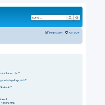
Suche
Erweiterte Suche
Registrieren
Anmelden
ete ich ihnen bei?
en farbig dargestellt?
tartseite?
icken!
 Nachrichten!