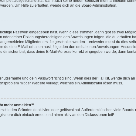
g komplett ausgeschaltet hat, damit sich keine neuen Benutzer mehr anmelden könn
 wurden. Um Hilfe zu erhalten, wende dich an die Board-Administration.
 richtige Passwort eingegeben hast. Wenn diese stimmen, dann gibt es zwei Mögl
tern oder deiner Erziehungsberechtigten den Anweisungen folgen, die du erhalten ha
u angemeldeten Mitglieder erst freigeschaltet werden – entweder musst du dies selbs
. Wenn du eine E-Mail erhalten hast, folge den dort enthaltenen Anweisungen. Ansons
 dir sicher bist, dass deine E-Mail-Adresse korrekt eingegeben wurde, dann kontak
Benutzername und dein Passwort richtig sind. Wenn dies der Fall ist, wende dich a
ionsproblem mit der Website vorliegt, welches ein Administrator lösen muss.
icht mehr anmelden?!
erschieden Gründen deaktiviert oder gelöscht hat. Außerdem löschen viele Boards r
triere dich einfach erneut und nimm aktiv an den Diskussionen teil!