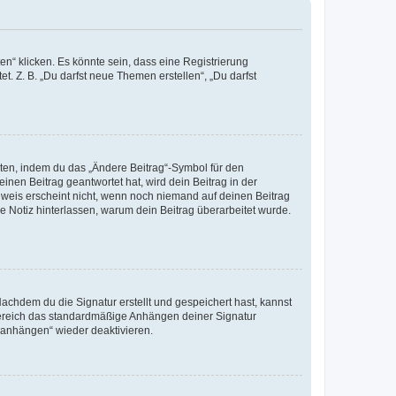
n“ klicken. Es könnte sein, dass eine Registrierung
t. Z. B. „Du darfst neue Themen erstellen“, „Du darfst
iten, indem du das „Ändere Beitrag“-Symbol für den
inen Beitrag geantwortet hat, wird dein Beitrag in der
nweis erscheint nicht, wenn noch niemand auf deinen Beitrag
ne Notiz hinterlassen, warum dein Beitrag überarbeitet wurde.
chdem du die Signatur erstellt und gespeichert hast, kannst
Bereich das standardmäßige Anhängen deiner Signatur
r anhängen“ wieder deaktivieren.