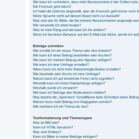
Wie kann ich verhindern, dass mein Benutzername in der Online-Liste 
Die Forenuhr geht falsch!
Ich habe die Zeitzone eingestellt, aber die Forenuhr geht immer noch f
Meine Sprache steht auf diesem Board nicht zur Auswahl!
Was sind das für Bilder, die bei meinem Benutzernamen angezeigt we
Wie verwende ich einen Avatar?
Was ist mein Rang und wie kann ich ihn ändern?
Wenn ich bei einem Benutzer auf den E-Mail-Link klicke, werde ich au
Beiträge schreiben
Wie erstelle ich ein neues Thema oder eine Antwort?
Wie kann ich einen Beitrag bearbeiten oder löschen?
Wie kann ich meinem Beitrag eine Signatur anfügen?
Wie kann ich eine Umfrage erstellen?
Wieso kann ich nicht mehr Antwortmöglichkeiten erstellen?
Wie bearbeite oder lösche ich eine Umfrage?
Warum kann ich auf bestimmte Foren nicht zugreifen?
Weshalb kann ich keine Dateianhänge anfügen?
Weshalb wurde ich verwarnt?
Wie kann ich Beiträge den Moderatoren melden?
Was bewirkt die „Speichern“-Schaltfläche beim Schreiben eines Beitra
Warum muss mein Beitrag erst freigegeben werden?
Wie markiere ich ein Thema als neu?
Textformatierung und Thementypen
Was ist BBCode?
Kann ich HTML benutzen?
Was sind Smileys?
Kann ich Bilder in meine Beiträge einfügen?