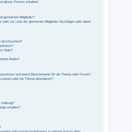
ed dieses Forums erhalten!
d ignorierten Mitglieder?
e oder zur Liste der ignorierten Mitglieder hinzufügen oder diese
en durchsuchen?
gebnisse?
re Seite?
hemen finden?
esezeichen und einem Abonnements für ein Thema oder Forum?
a setzen oder ein Thema abonnieren?
 zulässig?
hänge erhalten?
?
hwerden oder juristische Anfragen zu diesem Forum gibt?