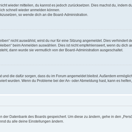
 nicht wieder mitteilen, du kannst es jedoch zurücksetzen. Dies machst du, indem 
 dich schnell wieder anmelden können.
ückzusetzen, so wende dich an die Board-Administration.
en“ nicht auswählst, wirst du nur für eine Sitzung angemeldet. Dies verhindert 
leiben“ beim Anmelden auswählen. Dies ist nicht empfehlenswert, wenn du dich an
 steht, dann wurde sie vermutlich von der Board-Administration ausgeschaltet.
 hat und die dafür sorgen, dass du im Forum angemeldet bleibst. Außerdem ermögli
tiviert wurden. Wenn du Probleme bei der An- oder Abmeldung hast, kann es helfen
n in der Datenbank des Boards gespeichert. Um diese zu ändern, gehe in den „Persö
nst du alle deine Einstellungen ändern.