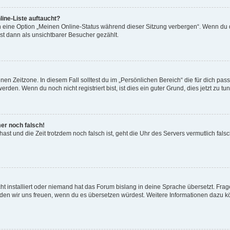
ine-Liste auftaucht?
n eine Option „Meinen Online-Status während dieser Sitzung verbergen“. Wenn du d
st dann als unsichtbarer Besucher gezählt.
en Zeitzone. In diesem Fall solltest du im „Persönlichen Bereich“ die für dich passe
den. Wenn du noch nicht registriert bist, ist dies ein guter Grund, dies jetzt zu tun
mer noch falsch!
t hast und die Zeit trotzdem noch falsch ist, geht die Uhr des Servers vermutlich fal
t installiert oder niemand hat das Forum bislang in deine Sprache übersetzt. Frag
, würden wir uns freuen, wenn du es übersetzen würdest. Weitere Informationen dazu