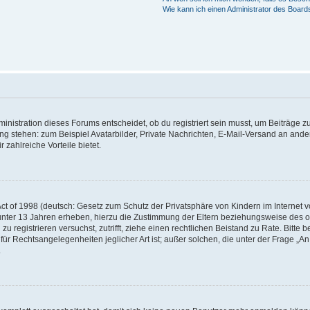
Wie kann ich einen Administrator des Board
istration dieses Forums entscheidet, ob du registriert sein musst, um Beiträge zu s
ung stehen: zum Beispiel Avatarbilder, Private Nachrichten, E-Mail-Versand an ander
 zahlreiche Vorteile bietet.
t of 1998 (deutsch: Gesetz zum Schutz der Privatsphäre von Kindern im Internet vo
unter 13 Jahren erheben, hierzu die Zustimmung der Eltern beziehungsweise des o
h zu registrieren versuchst, zutrifft, ziehe einen rechtlichen Beistand zu Rate. Bit
für Rechtsangelegenheiten jeglicher Art ist; außer solchen, die unter der Frage „
.