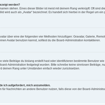
gezeigt werden?
amen stehen. Eines dieser Bilder ist meist mit deinem Rang verknüpft: Oft sind di
ld wird auch als „Avatar“ bezeichnet. Es handelt sich hierbei in der Regel um ein
 Avatar über eine der folgenden vier Methoden hinzufügen: Gravatar, Galerie, Rem
en Avatar benutzen kannst, solltest du die Board-Administration kontaktieren.
viele Beiträge du bislang erstellt hast oder identifizieren bestimmte Benutzer w
 Board-Administration festgelegt wurden. Bitte schreibe keine sinnlosen Beiträge
wird deinen Rang unter Umständen einfach wieder zurücksetzen.
rde ich aufgefordert, mich anzumelden.
ion für Nachrichten an andere Benutzer nutzen, falls diese von der Board-Administ