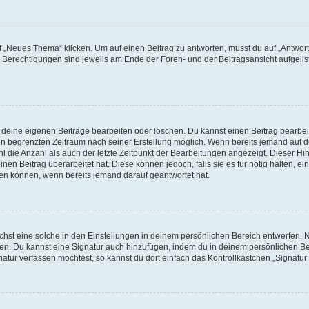
„Neues Thema“ klicken. Um auf einen Beitrag zu antworten, musst du auf „Antworte
e Berechtigungen sind jeweils am Ende der Foren- und der Beitragsansicht aufgeliste
r deine eigenen Beiträge bearbeiten oder löschen. Du kannst einen Beitrag bearbe
inen begrenzten Zeitraum nach seiner Erstellung möglich. Wenn bereits jemand auf de
 die Anzahl als auch der letzte Zeitpunkt der Bearbeitungen angezeigt. Dieser Hi
en Beitrag überarbeitet hat. Diese können jedoch, falls sie es für nötig halten, ei
hen können, wenn bereits jemand darauf geantwortet hat.
st eine solche in den Einstellungen in deinem persönlichen Bereich entwerfen. Na
eren. Du kannst eine Signatur auch hinzufügen, indem du in deinem persönlichen 
atur verfassen möchtest, so kannst du dort einfach das Kontrollkästchen „Signatu