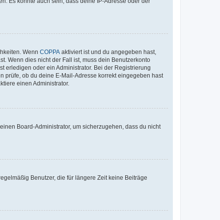
en. Es könnte auch sein, dass deine IP-Adresse oder der
ichkeiten. Wenn
COPPA
aktiviert ist und du angegeben hast,
st. Wenn dies nicht der Fall ist, muss dein Benutzerkonto
t erledigen oder ein Administrator. Bei der Registrierung
ten prüfe, ob du deine E-Mail-Adresse korrekt eingegeben hast
tiere einen Administrator.
n einen Board-Administrator, um sicherzugehen, dass du nicht
egelmäßig Benutzer, die für längere Zeit keine Beiträge