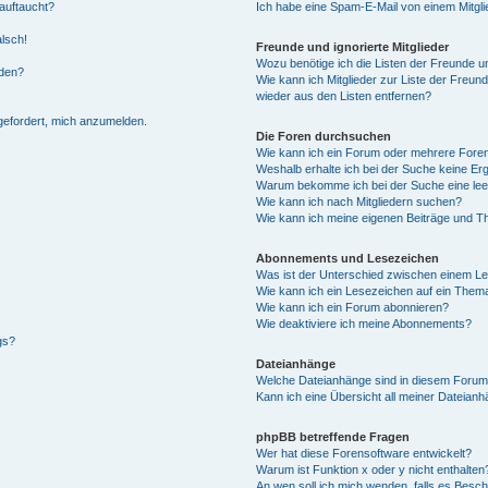
auftaucht?
Ich habe eine Spam-E-Mail von einem Mitgli
alsch!
Freunde und ignorierte Mitglieder
Wozu benötige ich die Listen der Freunde un
rden?
Wie kann ich Mitglieder zur Liste der Freund
wieder aus den Listen entfernen?
fgefordert, mich anzumelden.
Die Foren durchsuchen
Wie kann ich ein Forum oder mehrere For
Weshalb erhalte ich bei der Suche keine Er
Warum bekomme ich bei der Suche eine lee
Wie kann ich nach Mitgliedern suchen?
Wie kann ich meine eigenen Beiträge und T
Abonnements und Lesezeichen
Was ist der Unterschied zwischen einem L
Wie kann ich ein Lesezeichen auf ein Them
Wie kann ich ein Forum abonnieren?
Wie deaktiviere ich meine Abonnements?
gs?
Dateianhänge
Welche Dateianhänge sind in diesem Forum
Kann ich eine Übersicht all meiner Dateian
phpBB betreffende Fragen
Wer hat diese Forensoftware entwickelt?
Warum ist Funktion x oder y nicht enthalten
An wen soll ich mich wenden, falls es Besc