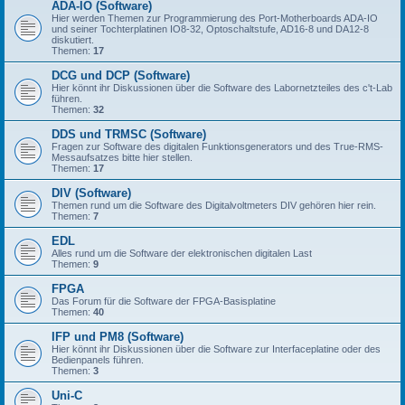
ADA-IO (Software)
Hier werden Themen zur Programmierung des Port-Motherboards ADA-IO
und seiner Tochterplatinen IO8-32, Optoschaltstufe, AD16-8 und DA12-8
diskutiert.
Themen:
17
DCG und DCP (Software)
Hier könnt ihr Diskussionen über die Software des Labornetzteiles des c't-Lab
führen.
Themen:
32
DDS und TRMSC (Software)
Fragen zur Software des digitalen Funktionsgenerators und des True-RMS-
Messaufsatzes bitte hier stellen.
Themen:
17
DIV (Software)
Themen rund um die Software des Digitalvoltmeters DIV gehören hier rein.
Themen:
7
EDL
Alles rund um die Software der elektronischen digitalen Last
Themen:
9
FPGA
Das Forum für die Software der FPGA-Basisplatine
Themen:
40
IFP und PM8 (Software)
Hier könnt ihr Diskussionen über die Software zur Interfaceplatine oder des
Bedienpanels führen.
Themen:
3
Uni-C