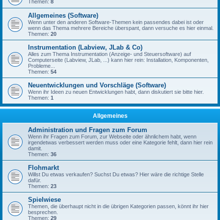
Themen:
8
Allgemeines (Software)
Wenn unter den anderen Software-Themen kein passendes dabei ist oder
wenn das Thema mehrere Bereiche überspant, dann versuche es hier einmal.
Themen:
20
Instrumentation (Labview, JLab & Co)
Alles zum Thema Instrumentation (Anzeige- und Steuersoftware) auf
Computerseite (Labview, JLab, ...) kann hier rein: Installation, Komponenten,
Probleme...
Themen:
54
Neuentwicklungen und Vorschläge (Software)
Wenn ihr Ideen zu neuen Entwicklungen habt, dann diskutiert sie bitte hier.
Themen:
1
Allgemeines
Administration und Fragen zum Forum
Wenn ihr Fragen zum Forum, zur Webseite oder ähnlichem habt, wenn
irgendetwas verbessert werden muss oder eine Kategorie fehlt, dann hier rein
damit.
Themen:
36
Flohmarkt
Willst Du etwas verkaufen? Suchst Du etwas? Hier wäre die richtige Stelle
dafür.
Themen:
23
Spielwiese
Themen, die überhaupt nicht in die übrigen Kategorien passen, könnt ihr hier
besprechen.
Themen:
29