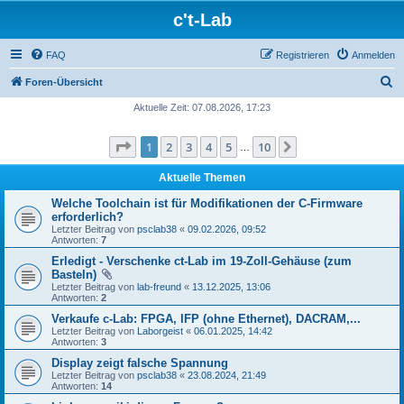
c't-Lab
FAQ
Registrieren
Anmelden
S
Foren-Übersicht
u
Aktuelle Zeit: 07.08.2026, 17:23
c
Seite
1
von
10
1
2
3
4
5
10
Nächste
h
…
e
Aktuelle Themen
Welche Toolchain ist für Modifikationen der C-Firmware
erforderlich?
Letzter Beitrag von
psclab38
«
09.02.2026, 09:52
Antworten:
7
Erledigt - Verschenke ct-Lab im 19-Zoll-Gehäuse (zum
Basteln)
Letzter Beitrag von
lab-freund
«
13.12.2025, 13:06
Antworten:
2
Verkaufe c-Lab: FPGA, IFP (ohne Ethernet), DACRAM,...
Letzter Beitrag von
Laborgeist
«
06.01.2025, 14:42
Antworten:
3
Display zeigt falsche Spannung
Letzter Beitrag von
psclab38
«
23.08.2024, 21:49
Antworten:
14