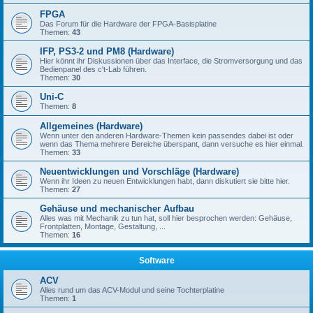
FPGA
Das Forum für die Hardware der FPGA-Basisplatine
Themen:
43
IFP, PS3-2 und PM8 (Hardware)
Hier könnt ihr Diskussionen über das Interface, die Stromversorgung und das
Bedienpanel des c't-Lab führen.
Themen:
30
Uni-C
Themen:
8
Allgemeines (Hardware)
Wenn unter den anderen Hardware-Themen kein passendes dabei ist oder
wenn das Thema mehrere Bereiche überspant, dann versuche es hier einmal.
Themen:
33
Neuentwicklungen und Vorschläge (Hardware)
Wenn ihr Ideen zu neuen Entwicklungen habt, dann diskutiert sie bitte hier.
Themen:
27
Gehäuse und mechanischer Aufbau
Alles was mit Mechanik zu tun hat, soll hier besprochen werden: Gehäuse,
Frontplatten, Montage, Gestaltung, ...
Themen:
16
Software
ACV
Alles rund um das ACV-Modul und seine Tochterplatine
Themen:
1