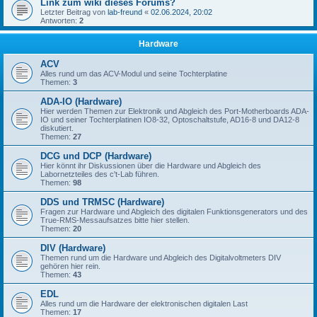
Link zum wiki dieses Forums?
Letzter Beitrag von
lab-freund
«
02.06.2024, 20:02
Antworten:
2
Hardware
ACV
Alles rund um das ACV-Modul und seine Tochterplatine
Themen:
3
ADA-IO (Hardware)
Hier werden Themen zur Elektronik und Abgleich des Port-Motherboards ADA-
IO und seiner Tochterplatinen IO8-32, Optoschaltstufe, AD16-8 und DA12-8
diskutiert.
Themen:
27
DCG und DCP (Hardware)
Hier könnt ihr Diskussionen über die Hardware und Abgleich des
Labornetzteiles des c't-Lab führen.
Themen:
98
DDS und TRMSC (Hardware)
Fragen zur Hardware und Abgleich des digitalen Funktionsgenerators und des
True-RMS-Messaufsatzes bitte hier stellen.
Themen:
20
DIV (Hardware)
Themen rund um die Hardware und Abgleich des Digitalvoltmeters DIV
gehören hier rein.
Themen:
43
EDL
Alles rund um die Hardware der elektronischen digitalen Last
Themen:
17