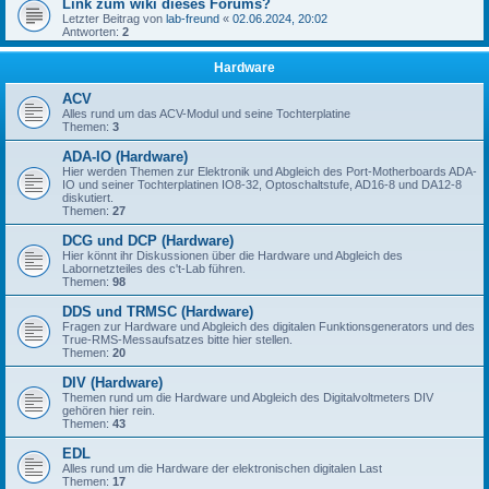
Link zum wiki dieses Forums?
Letzter Beitrag von
lab-freund
«
02.06.2024, 20:02
Antworten:
2
Hardware
ACV
Alles rund um das ACV-Modul und seine Tochterplatine
Themen:
3
ADA-IO (Hardware)
Hier werden Themen zur Elektronik und Abgleich des Port-Motherboards ADA-
IO und seiner Tochterplatinen IO8-32, Optoschaltstufe, AD16-8 und DA12-8
diskutiert.
Themen:
27
DCG und DCP (Hardware)
Hier könnt ihr Diskussionen über die Hardware und Abgleich des
Labornetzteiles des c't-Lab führen.
Themen:
98
DDS und TRMSC (Hardware)
Fragen zur Hardware und Abgleich des digitalen Funktionsgenerators und des
True-RMS-Messaufsatzes bitte hier stellen.
Themen:
20
DIV (Hardware)
Themen rund um die Hardware und Abgleich des Digitalvoltmeters DIV
gehören hier rein.
Themen:
43
EDL
Alles rund um die Hardware der elektronischen digitalen Last
Themen:
17