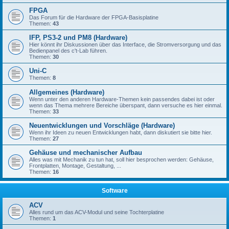
FPGA
Das Forum für die Hardware der FPGA-Basisplatine
Themen:
43
IFP, PS3-2 und PM8 (Hardware)
Hier könnt ihr Diskussionen über das Interface, die Stromversorgung und das
Bedienpanel des c't-Lab führen.
Themen:
30
Uni-C
Themen:
8
Allgemeines (Hardware)
Wenn unter den anderen Hardware-Themen kein passendes dabei ist oder
wenn das Thema mehrere Bereiche überspant, dann versuche es hier einmal.
Themen:
33
Neuentwicklungen und Vorschläge (Hardware)
Wenn ihr Ideen zu neuen Entwicklungen habt, dann diskutiert sie bitte hier.
Themen:
27
Gehäuse und mechanischer Aufbau
Alles was mit Mechanik zu tun hat, soll hier besprochen werden: Gehäuse,
Frontplatten, Montage, Gestaltung, ...
Themen:
16
Software
ACV
Alles rund um das ACV-Modul und seine Tochterplatine
Themen:
1