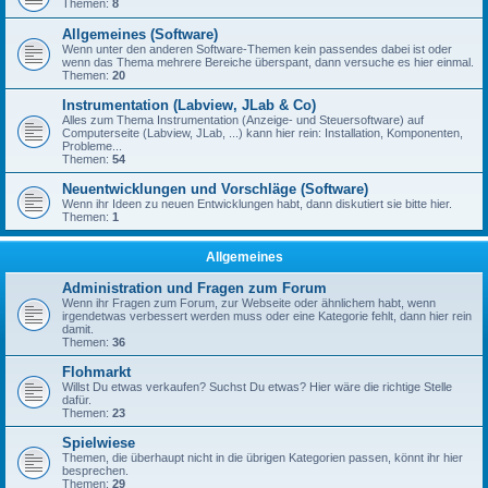
Themen:
8
Allgemeines (Software)
Wenn unter den anderen Software-Themen kein passendes dabei ist oder
wenn das Thema mehrere Bereiche überspant, dann versuche es hier einmal.
Themen:
20
Instrumentation (Labview, JLab & Co)
Alles zum Thema Instrumentation (Anzeige- und Steuersoftware) auf
Computerseite (Labview, JLab, ...) kann hier rein: Installation, Komponenten,
Probleme...
Themen:
54
Neuentwicklungen und Vorschläge (Software)
Wenn ihr Ideen zu neuen Entwicklungen habt, dann diskutiert sie bitte hier.
Themen:
1
Allgemeines
Administration und Fragen zum Forum
Wenn ihr Fragen zum Forum, zur Webseite oder ähnlichem habt, wenn
irgendetwas verbessert werden muss oder eine Kategorie fehlt, dann hier rein
damit.
Themen:
36
Flohmarkt
Willst Du etwas verkaufen? Suchst Du etwas? Hier wäre die richtige Stelle
dafür.
Themen:
23
Spielwiese
Themen, die überhaupt nicht in die übrigen Kategorien passen, könnt ihr hier
besprechen.
Themen:
29