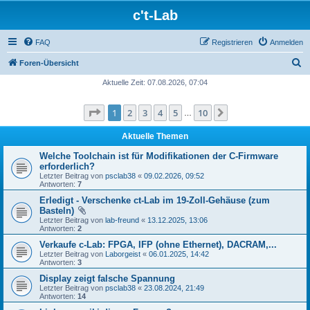
c't-Lab
FAQ
Registrieren
Anmelden
S
Foren-Übersicht
u
Aktuelle Zeit: 07.08.2026, 07:04
c
Seite
1
von
10
1
2
3
4
5
10
Nächste
h
…
e
Aktuelle Themen
Welche Toolchain ist für Modifikationen der C-Firmware
erforderlich?
Letzter Beitrag von
psclab38
«
09.02.2026, 09:52
Antworten:
7
Erledigt - Verschenke ct-Lab im 19-Zoll-Gehäuse (zum
Basteln)
Letzter Beitrag von
lab-freund
«
13.12.2025, 13:06
Antworten:
2
Verkaufe c-Lab: FPGA, IFP (ohne Ethernet), DACRAM,...
Letzter Beitrag von
Laborgeist
«
06.01.2025, 14:42
Antworten:
3
Display zeigt falsche Spannung
Letzter Beitrag von
psclab38
«
23.08.2024, 21:49
Antworten:
14