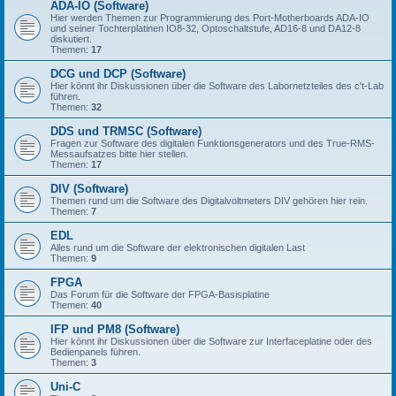
ADA-IO (Software)
Hier werden Themen zur Programmierung des Port-Motherboards ADA-IO
und seiner Tochterplatinen IO8-32, Optoschaltstufe, AD16-8 und DA12-8
diskutiert.
Themen:
17
DCG und DCP (Software)
Hier könnt ihr Diskussionen über die Software des Labornetzteiles des c't-Lab
führen.
Themen:
32
DDS und TRMSC (Software)
Fragen zur Software des digitalen Funktionsgenerators und des True-RMS-
Messaufsatzes bitte hier stellen.
Themen:
17
DIV (Software)
Themen rund um die Software des Digitalvoltmeters DIV gehören hier rein.
Themen:
7
EDL
Alles rund um die Software der elektronischen digitalen Last
Themen:
9
FPGA
Das Forum für die Software der FPGA-Basisplatine
Themen:
40
IFP und PM8 (Software)
Hier könnt ihr Diskussionen über die Software zur Interfaceplatine oder des
Bedienpanels führen.
Themen:
3
Uni-C