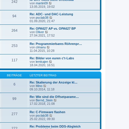
r
242
B
s
N
von
martin09
a
e
t
e
13.05.2019, 19:02
g
i
e
u
t
r
e
Re: ADC- und DAC-Leistung
r
94
B
s
N
von
psclab38
a
e
t
e
01.09.2020, 21:47
g
i
e
u
t
r
e
Re: OPA627 AP vs. OPA627 BP
r
264
B
s
N
von
Oliver
a
e
t
e
27.04.2021, 17:52
g
i
e
u
t
r
e
Re: Programmierbares Röhrenpr…
r
B
253
s
N
von
clmanu
a
e
t
e
11.04.2015, 10:28
g
i
e
u
t
r
e
Re: Bilder von euren c't-Labs
r
B
117
s
N
von
lemkajen
a
e
t
e
18.04.2020, 16:51
g
i
e
u
t
r
e
r
B
s
BEITRÄGE
LETZTER BEITRAG
a
e
t
g
i
e
Re: Skalierung der Anzeige kl…
6
t
N
r
von
Mino
r
e
B
09.10.2014, 11:18
a
u
e
g
e
i
Re: Wie sind die Offsetparame…
99
s
t
N
von
Bernd_Stein
t
r
e
17.02.2018, 21:08
e
a
u
r
g
e
Re: C-Firmware flashen
B
277
s
N
von
psclab38
e
t
e
25.02.2022, 09:30
i
e
u
t
r
e
Re: Probleme beim DDS-Abgleich
r
B
272