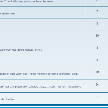
des True-RMS-Messaufsatzes bitte hier stellen.
7
en hier rein.
9
40
3
latine oder des Bedienpanels führen.
8
20
abei ist oder wenn das Thema mehrere Bereiche überspant, dann
54
) auf Computerseite (Labview, JLab, ...) kann hier rein: Installation,
1
ie bitte hier.