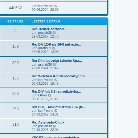
von
lab-freund
440632
02.06.2024, 20:02
BEITRÄGE
LETZTER BEITRAG
Re: Treiber-software
8
N
von
psclab38
e
29.03.2017, 12:45
u
e
Re: DA 12-8 als 16-8 mit exte…
159
s
N
von
martin09
t
e
18.05.2019, 13:05
e
u
r
e
Re: Display zeigt falsche Spa…
B
899
s
N
von
psclab38
e
t
e
23.08.2024, 21:49
i
e
u
t
r
e
Re: Welchen Kondensatortyp für
r
B
156
s
N
von
lab-freund
a
e
t
e
02.03.2018, 19:45
g
i
e
u
t
r
e
Re: DIV mit 6,5 reprodizierba…
r
296
B
s
N
von
Oliver
a
e
t
e
08.11.2021, 21:15
g
i
e
u
t
r
e
Re: EDL - Maximalstrom 10A (k…
r
253
B
s
N
von
lab-freund
a
e
t
e
14.03.2019, 14:31
g
i
e
u
t
r
e
Re: Asteroids-Clock
r
316
B
s
N
von
psclab38
a
e
t
e
29.10.2023, 22:01
g
i
e
u
t
r
e
XPORT nicht mehr erreichbar