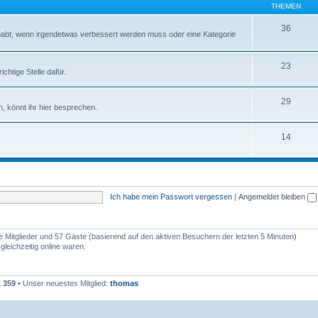
THEMEN
36
abt, wenn irgendetwas verbessert werden muss oder eine Kategorie
23
chtige Stelle dafür.
29
, könnt ihr hier besprechen.
14
Ich habe mein Passwort vergessen
|
Angemeldet bleiben
re Mitglieder und 57 Gäste (basierend auf den aktiven Besuchern der letzten 5 Minuten)
leichzeitig online waren.
t
359
• Unser neuestes Mitglied:
thomas