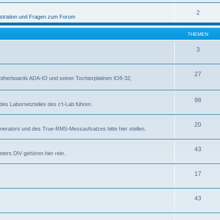
2
stration und Fragen zum Forum
THEMEN
3
27
otherboards ADA-IO und seiner Tochterplatinen IO8-32,
98
des Labornetzteiles des c't-Lab führen.
20
nerators und des True-RMS-Messaufsatzes bitte hier stellen.
43
ters DIV gehören hier rein.
17
43