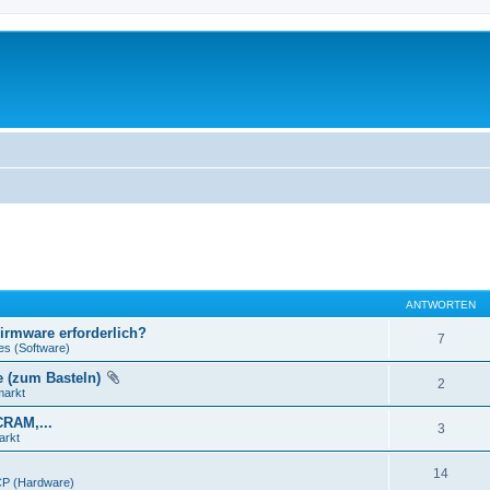
ANTWORTEN
Firmware erforderlich?
7
es (Software)
e (zum Basteln)
2
markt
CRAM,...
3
arkt
14
P (Hardware)