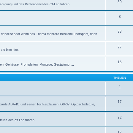
30
rsorgung und das Bedienpanel des c't-Lab führen.
8
33
abei ist oder wenn das Thema mehrere Bereiche überspant, dann
27
ie bitte hier.
16
en: Gehäuse, Frontplatten, Montage, Gestaltung, ...
THEMEN
1
17
rds ADA-IO und seiner Tochterplatinen IO8-32, Optoschaltstufe,
32
eiles des c't-Lab führen.
17