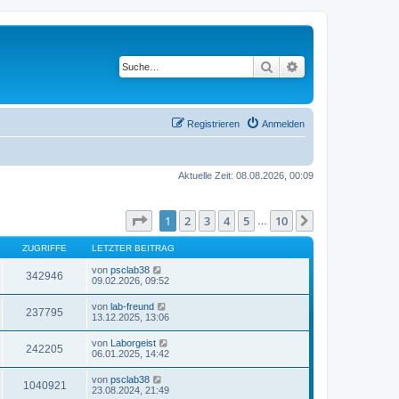
Suche
Erweiterte Suche
Registrieren
Anmelden
Aktuelle Zeit: 08.08.2026, 00:09
Seite
1
von
10
1
2
3
4
5
10
Nächste
…
ZUGRIFFE
LETZTER BEITRAG
von
psclab38
342946
09.02.2026, 09:52
von
lab-freund
237795
13.12.2025, 13:06
von
Laborgeist
242205
06.01.2025, 14:42
von
psclab38
1040921
23.08.2024, 21:49