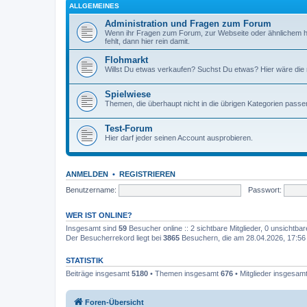
ALLGEMEINES
Administration und Fragen zum Forum
Wenn ihr Fragen zum Forum, zur Webseite oder ähnlichem h
fehlt, dann hier rein damit.
Flohmarkt
Willst Du etwas verkaufen? Suchst Du etwas? Hier wäre die ri
Spielwiese
Themen, die überhaupt nicht in die übrigen Kategorien passen
Test-Forum
Hier darf jeder seinen Account ausprobieren.
ANMELDEN
•
REGISTRIEREN
Benutzername:
Passwort:
WER IST ONLINE?
Insgesamt sind
59
Besucher online :: 2 sichtbare Mitglieder, 0 unsichtba
Der Besucherrekord liegt bei
3865
Besuchern, die am 28.04.2026, 17:56 g
STATISTIK
Beiträge insgesamt
5180
• Themen insgesamt
676
• Mitglieder insgesam
Foren-Übersicht