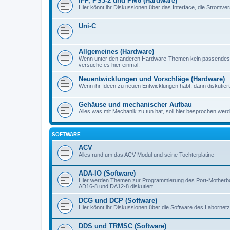
IFP, PS3-2 und PM8 (Hardware)
Hier könnt ihr Diskussionen über das Interface, die Stromve
Uni-C
Allgemeines (Hardware)
Wenn unter den anderen Hardware-Themen kein passendes d
versuche es hier einmal.
Neuentwicklungen und Vorschläge (Hardware)
Wenn ihr Ideen zu neuen Entwicklungen habt, dann diskutiert s
Gehäuse und mechanischer Aufbau
Alles was mit Mechanik zu tun hat, soll hier besprochen werd
SOFTWARE
ACV
Alles rund um das ACV-Modul und seine Tochterplatine
ADA-IO (Software)
Hier werden Themen zur Programmierung des Port-Motherboa
AD16-8 und DA12-8 diskutiert.
DCG und DCP (Software)
Hier könnt ihr Diskussionen über die Software des Labornetzt
DDS und TRMSC (Software)