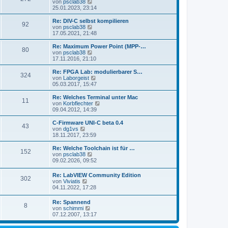
s
N
von
psclab38
a
e
t
e
25.01.2023, 23:14
g
i
e
u
t
r
e
Re: DIV-C selbst kompilieren
r
92
B
s
N
von
psclab38
a
e
t
e
17.05.2021, 21:48
g
i
e
u
t
r
e
Re: Maximum Power Point (MPP-…
r
80
B
s
N
von
psclab38
a
e
t
e
17.11.2016, 21:10
g
i
e
u
t
r
e
Re: FPGA Lab: modulierbarer S…
r
324
B
s
N
von
Laborgeist
a
e
t
e
05.03.2017, 15:47
g
i
e
u
t
r
e
Re: Welches Terminal unter Mac
r
11
B
s
N
von
Korbflechter
a
e
t
e
09.04.2012, 14:39
g
i
e
u
t
r
e
C-Firmware UNI-C beta 0.4
r
43
B
s
N
von
dg1vs
a
e
t
e
18.11.2017, 23:59
g
i
e
u
t
r
e
Re: Welche Toolchain ist für …
r
152
B
s
N
von
psclab38
a
e
t
e
09.02.2026, 09:52
g
i
e
u
t
r
e
Re: LabVIEW Community Edition
r
B
302
s
N
von
Viviatis
a
e
t
e
04.11.2022, 17:28
g
i
e
u
t
r
e
r
Re: Spannend
B
8
s
a
N
von
schimmi
e
t
g
e
07.12.2007, 13:17
i
e
u
t
r
e
r