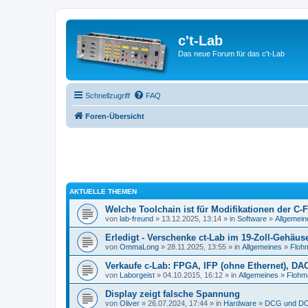
c't-Lab
Das neue Forum für das c't-Lab
Schnellzugriff
FAQ
Foren-Übersicht
AKTUELLE THEMEN
Welche Toolchain ist für Modifikationen der C-
von
lab-freund
» 13.12.2025, 13:14 » in
Software
»
Allgemein
Erledigt - Verschenke ct-Lab im 19-Zoll-Gehäus
von
OmmaLong
» 28.11.2025, 13:55 » in
Allgemeines
»
Floh
Verkaufe c-Lab: FPGA, IFP (ohne Ethernet), DA
von
Laborgeist
» 04.10.2015, 16:12 » in
Allgemeines
»
Flohm
Display zeigt falsche Spannung
von
Oliver
» 26.07.2024, 17:44 » in
Hardware
»
DCG und DC