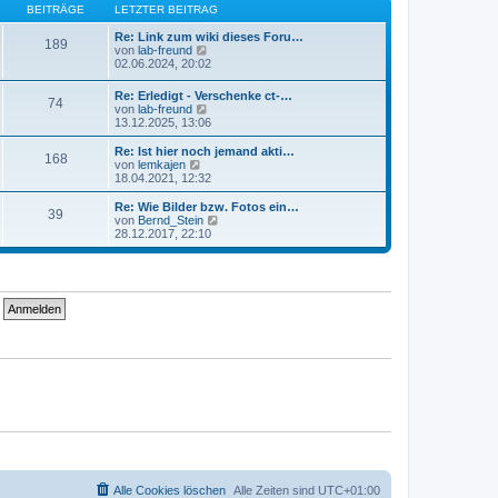
B
s
BEITRÄGE
LETZTER BEITRAG
a
e
t
g
i
e
Re: Link zum wiki dieses Foru…
189
t
r
N
von
lab-freund
r
B
e
02.06.2024, 20:02
a
e
u
g
i
e
Re: Erledigt - Verschenke ct-…
74
t
s
N
von
lab-freund
r
t
e
13.12.2025, 13:06
a
e
u
g
r
e
Re: Ist hier noch jemand akti…
B
168
s
N
von
lemkajen
e
t
e
18.04.2021, 12:32
i
e
u
t
r
e
Re: Wie Bilder bzw. Fotos ein…
r
39
B
s
N
von
Bernd_Stein
a
e
t
e
28.12.2017, 22:10
g
i
e
u
t
r
e
r
B
s
a
e
t
g
i
e
t
r
r
B
a
e
g
i
t
r
a
g
Alle Cookies löschen
Alle Zeiten sind
UTC+01:00