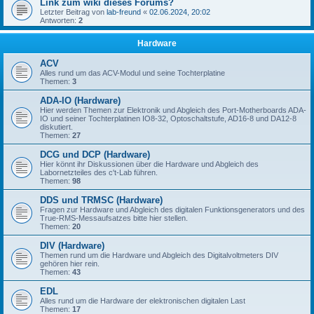
Link zum wiki dieses Forums?
Letzter Beitrag von
lab-freund
«
02.06.2024, 20:02
Antworten:
2
Hardware
ACV
Alles rund um das ACV-Modul und seine Tochterplatine
Themen:
3
ADA-IO (Hardware)
Hier werden Themen zur Elektronik und Abgleich des Port-Motherboards ADA-
IO und seiner Tochterplatinen IO8-32, Optoschaltstufe, AD16-8 und DA12-8
diskutiert.
Themen:
27
DCG und DCP (Hardware)
Hier könnt ihr Diskussionen über die Hardware und Abgleich des
Labornetzteiles des c't-Lab führen.
Themen:
98
DDS und TRMSC (Hardware)
Fragen zur Hardware und Abgleich des digitalen Funktionsgenerators und des
True-RMS-Messaufsatzes bitte hier stellen.
Themen:
20
DIV (Hardware)
Themen rund um die Hardware und Abgleich des Digitalvoltmeters DIV
gehören hier rein.
Themen:
43
EDL
Alles rund um die Hardware der elektronischen digitalen Last
Themen:
17