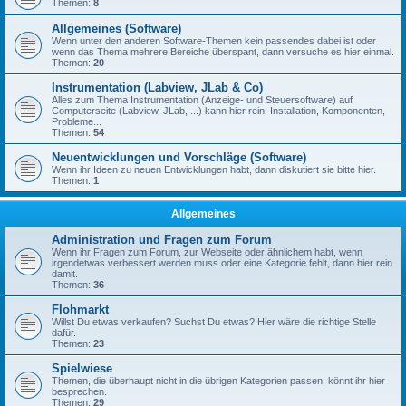
Themen:
8
Allgemeines (Software)
Wenn unter den anderen Software-Themen kein passendes dabei ist oder
wenn das Thema mehrere Bereiche überspant, dann versuche es hier einmal.
Themen:
20
Instrumentation (Labview, JLab & Co)
Alles zum Thema Instrumentation (Anzeige- und Steuersoftware) auf
Computerseite (Labview, JLab, ...) kann hier rein: Installation, Komponenten,
Probleme...
Themen:
54
Neuentwicklungen und Vorschläge (Software)
Wenn ihr Ideen zu neuen Entwicklungen habt, dann diskutiert sie bitte hier.
Themen:
1
Allgemeines
Administration und Fragen zum Forum
Wenn ihr Fragen zum Forum, zur Webseite oder ähnlichem habt, wenn
irgendetwas verbessert werden muss oder eine Kategorie fehlt, dann hier rein
damit.
Themen:
36
Flohmarkt
Willst Du etwas verkaufen? Suchst Du etwas? Hier wäre die richtige Stelle
dafür.
Themen:
23
Spielwiese
Themen, die überhaupt nicht in die übrigen Kategorien passen, könnt ihr hier
besprechen.
Themen:
29