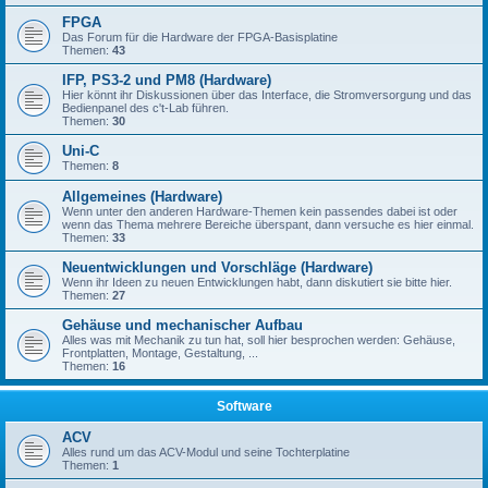
FPGA
Das Forum für die Hardware der FPGA-Basisplatine
Themen:
43
IFP, PS3-2 und PM8 (Hardware)
Hier könnt ihr Diskussionen über das Interface, die Stromversorgung und das
Bedienpanel des c't-Lab führen.
Themen:
30
Uni-C
Themen:
8
Allgemeines (Hardware)
Wenn unter den anderen Hardware-Themen kein passendes dabei ist oder
wenn das Thema mehrere Bereiche überspant, dann versuche es hier einmal.
Themen:
33
Neuentwicklungen und Vorschläge (Hardware)
Wenn ihr Ideen zu neuen Entwicklungen habt, dann diskutiert sie bitte hier.
Themen:
27
Gehäuse und mechanischer Aufbau
Alles was mit Mechanik zu tun hat, soll hier besprochen werden: Gehäuse,
Frontplatten, Montage, Gestaltung, ...
Themen:
16
Software
ACV
Alles rund um das ACV-Modul und seine Tochterplatine
Themen:
1