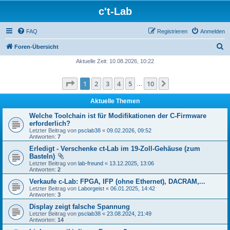
c't-Lab
FAQ
Registrieren
Anmelden
S
Foren-Übersicht
u
Aktuelle Zeit: 10.08.2026, 10:22
c
Seite
1
von
10
1
2
3
4
5
10
Nächste
h
…
e
Aktuelle Themen
Welche Toolchain ist für Modifikationen der C-Firmware
erforderlich?
Letzter Beitrag von
psclab38
«
09.02.2026, 09:52
Antworten:
7
Erledigt - Verschenke ct-Lab im 19-Zoll-Gehäuse (zum
Basteln)
Letzter Beitrag von
lab-freund
«
13.12.2025, 13:06
Antworten:
2
Verkaufe c-Lab: FPGA, IFP (ohne Ethernet), DACRAM,...
Letzter Beitrag von
Laborgeist
«
06.01.2025, 14:42
Antworten:
3
Display zeigt falsche Spannung
Letzter Beitrag von
psclab38
«
23.08.2024, 21:49
Antworten:
14