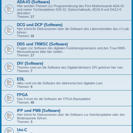
ADA-IO (Software)
Hier werden Themen zur Programmierung des Port-Motherboards ADA-IO
und seiner Tochterplatinen IO8-32, Optoschaltstufe, AD16-8 und DA12-8
diskutiert.
Themen:
17
DCG und DCP (Software)
Hier könnt ihr Diskussionen über die Software des Labornetzteiles des c't-Lab
führen.
Themen:
32
DDS und TRMSC (Software)
Fragen zur Software des digitalen Funktionsgenerators und des True-RMS-
Messaufsatzes bitte hier stellen.
Themen:
17
DIV (Software)
Themen rund um die Software des Digitalvoltmeters DIV gehören hier rein.
Themen:
7
EDL
Alles rund um die Software der elektronischen digitalen Last
Themen:
9
FPGA
Das Forum für die Software der FPGA-Basisplatine
Themen:
40
IFP und PM8 (Software)
Hier könnt ihr Diskussionen über die Software zur Interfaceplatine oder des
Bedienpanels führen.
Themen:
3
Uni-C