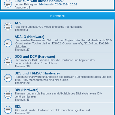
Link zum wiki dieses Forums?
Letzter Beitrag von
lab-freund
«
02.06.2024, 20:02
Antworten:
2
Hardware
ACV
Alles rund um das ACV-Modul und seine Tochterplatine
Themen:
3
ADA-IO (Hardware)
Hier werden Themen zur Elektronik und Abgleich des Port-Motherboards ADA-
IO und seiner Tochterplatinen IO8-32, Optoschaltstufe, AD16-8 und DA12-8
diskutiert.
Themen:
27
DCG und DCP (Hardware)
Hier könnt ihr Diskussionen über die Hardware und Abgleich des
Labornetzteiles des c't-Lab führen.
Themen:
98
DDS und TRMSC (Hardware)
Fragen zur Hardware und Abgleich des digitalen Funktionsgenerators und des
True-RMS-Messaufsatzes bitte hier stellen.
Themen:
20
DIV (Hardware)
Themen rund um die Hardware und Abgleich des Digitalvoltmeters DIV
gehören hier rein.
Themen:
43
EDL
Alles rund um die Hardware der elektronischen digitalen Last
Themen:
17