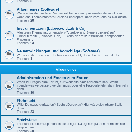
Themen:
8
Allgemeines (Software)
Wenn unter den anderen Software-Themen kein passendes dabei ist oder
wenn das Thema mehrere Bereiche überspant, dann versuche es hier einmal.
Themen:
20
Instrumentation (Labview, JLab & Co)
Alles zum Thema Instrumentation (Anzeige- und Steuersoftware) auf
Computerseite (Labview, JLab, ...) kann hier rein: Installation, Komponenten,
Probleme...
Themen:
54
Neuentwicklungen und Vorschläge (Software)
Wenn ihr Ideen zu neuen Entwicklungen habt, dann diskutiert sie bitte hier.
Themen:
1
Allgemeines
Administration und Fragen zum Forum
Wenn ihr Fragen zum Forum, zur Webseite oder ähnlichem habt, wenn
irgendetwas verbessert werden muss oder eine Kategorie fehlt, dann hier rein
damit.
Themen:
36
Flohmarkt
Willst Du etwas verkaufen? Suchst Du etwas? Hier wäre die richtige Stelle
dafür.
Themen:
23
Spielwiese
Themen, die überhaupt nicht in die übrigen Kategorien passen, könnt ihr hier
besprechen.
Themen:
29