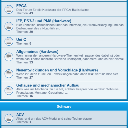
FPGA
Das Forum für die Hardware der FPGA-Basisplatine
Themen:
43
IFP, PS3-2 und PM8 (Hardware)
Hier könnt ihr Diskussionen über das Interface, die Stromversorgung und das
Bedienpanel des c't-Lab führen.
Themen:
30
Uni-C
Themen:
8
Allgemeines (Hardware)
Wenn unter den anderen Hardware-Themen kein passendes dabei ist oder
wenn das Thema mehrere Bereiche überspant, dann versuche es hier einmal.
Themen:
33
Neuentwicklungen und Vorschläge (Hardware)
Wenn ihr Ideen zu neuen Entwicklungen habt, dann diskutiert sie bitte hier.
Themen:
27
Gehäuse und mechanischer Aufbau
Alles was mit Mechanik zu tun hat, soll hier besprochen werden: Gehäuse,
Frontplatten, Montage, Gestaltung, ...
Themen:
16
Software
ACV
Alles rund um das ACV-Modul und seine Tochterplatine
Themen:
1