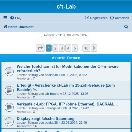
c't-Lab
FAQ
Registrieren
Anmelden
S
Foren-Übersicht
u
Aktuelle Zeit: 08.08.2026, 20:49
c
Seite
1
von
10
1
2
3
4
5
10
Nächste
h
…
e
Aktuelle Themen
Welche Toolchain ist für Modifikationen der C-Firmware
erforderlich?
Letzter Beitrag von
psclab38
«
09.02.2026, 09:52
Antworten:
7
Erledigt - Verschenke ct-Lab im 19-Zoll-Gehäuse (zum
Basteln)
Letzter Beitrag von
lab-freund
«
13.12.2025, 13:06
Antworten:
2
Verkaufe c-Lab: FPGA, IFP (ohne Ethernet), DACRAM,...
Letzter Beitrag von
Laborgeist
«
06.01.2025, 14:42
Antworten:
3
Display zeigt falsche Spannung
Letzter Beitrag von
psclab38
«
23.08.2024, 21:49
Antworten:
14