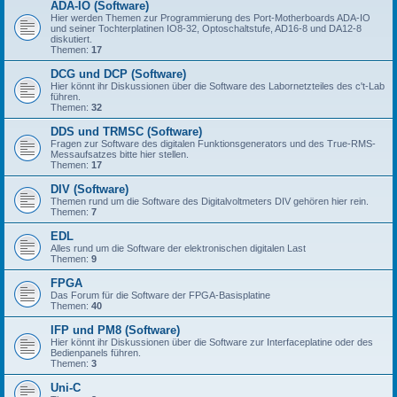
ADA-IO (Software)
Hier werden Themen zur Programmierung des Port-Motherboards ADA-IO
und seiner Tochterplatinen IO8-32, Optoschaltstufe, AD16-8 und DA12-8
diskutiert.
Themen:
17
DCG und DCP (Software)
Hier könnt ihr Diskussionen über die Software des Labornetzteiles des c't-Lab
führen.
Themen:
32
DDS und TRMSC (Software)
Fragen zur Software des digitalen Funktionsgenerators und des True-RMS-
Messaufsatzes bitte hier stellen.
Themen:
17
DIV (Software)
Themen rund um die Software des Digitalvoltmeters DIV gehören hier rein.
Themen:
7
EDL
Alles rund um die Software der elektronischen digitalen Last
Themen:
9
FPGA
Das Forum für die Software der FPGA-Basisplatine
Themen:
40
IFP und PM8 (Software)
Hier könnt ihr Diskussionen über die Software zur Interfaceplatine oder des
Bedienpanels führen.
Themen:
3
Uni-C