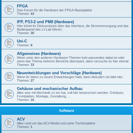
FPGA
Das Forum für die Hardware der FPGA-Basisplatine
Themen:
43
IFP, PS3-2 und PM8 (Hardware)
Hier könnt ihr Diskussionen über das Interface, die Stromversorgung und das
Bedienpanel des c't-Lab führen.
Themen:
30
Uni-C
Themen:
8
Allgemeines (Hardware)
Wenn unter den anderen Hardware-Themen kein passendes dabei ist oder
wenn das Thema mehrere Bereiche überspant, dann versuche es hier einmal.
Themen:
33
Neuentwicklungen und Vorschläge (Hardware)
Wenn ihr Ideen zu neuen Entwicklungen habt, dann diskutiert sie bitte hier.
Themen:
27
Gehäuse und mechanischer Aufbau
Alles was mit Mechanik zu tun hat, soll hier besprochen werden: Gehäuse,
Frontplatten, Montage, Gestaltung, ...
Themen:
16
Software
ACV
Alles rund um das ACV-Modul und seine Tochterplatine
Themen:
1