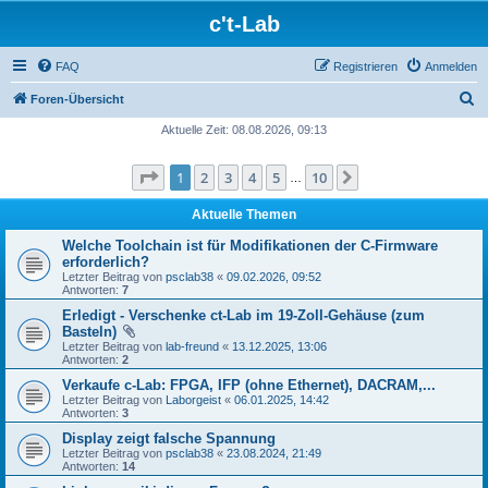
c't-Lab
FAQ
Registrieren
Anmelden
S
Foren-Übersicht
u
Aktuelle Zeit: 08.08.2026, 09:13
c
Seite
1
von
10
1
2
3
4
5
10
Nächste
h
…
e
Aktuelle Themen
Welche Toolchain ist für Modifikationen der C-Firmware
erforderlich?
Letzter Beitrag von
psclab38
«
09.02.2026, 09:52
Antworten:
7
Erledigt - Verschenke ct-Lab im 19-Zoll-Gehäuse (zum
Basteln)
Letzter Beitrag von
lab-freund
«
13.12.2025, 13:06
Antworten:
2
Verkaufe c-Lab: FPGA, IFP (ohne Ethernet), DACRAM,...
Letzter Beitrag von
Laborgeist
«
06.01.2025, 14:42
Antworten:
3
Display zeigt falsche Spannung
Letzter Beitrag von
psclab38
«
23.08.2024, 21:49
Antworten:
14