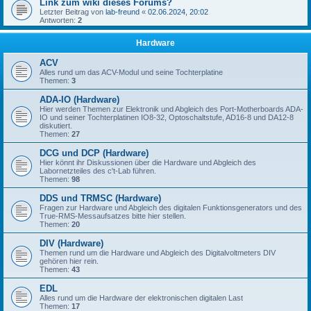
Link zum wiki dieses Forums?
Letzter Beitrag von
lab-freund
«
02.06.2024, 20:02
Antworten:
2
Hardware
ACV
Alles rund um das ACV-Modul und seine Tochterplatine
Themen:
3
ADA-IO (Hardware)
Hier werden Themen zur Elektronik und Abgleich des Port-Motherboards ADA-
IO und seiner Tochterplatinen IO8-32, Optoschaltstufe, AD16-8 und DA12-8
diskutiert.
Themen:
27
DCG und DCP (Hardware)
Hier könnt ihr Diskussionen über die Hardware und Abgleich des
Labornetzteiles des c't-Lab führen.
Themen:
98
DDS und TRMSC (Hardware)
Fragen zur Hardware und Abgleich des digitalen Funktionsgenerators und des
True-RMS-Messaufsatzes bitte hier stellen.
Themen:
20
DIV (Hardware)
Themen rund um die Hardware und Abgleich des Digitalvoltmeters DIV
gehören hier rein.
Themen:
43
EDL
Alles rund um die Hardware der elektronischen digitalen Last
Themen:
17