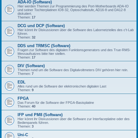
ADA-IO (Software)
Hier werden Themen zur Programmierung des Port-Motherboards ADA-IO
und seiner Tochterplatinen IO8-32, Optoschaltstufe, AD16-8 und DA12-8
diskutiert.
Themen:
17
DCG und DCP (Software)
Hier könnt ihr Diskussionen über die Software des Labornetzteiles des c't-Lab
führen.
Themen:
32
DDS und TRMSC (Software)
Fragen zur Software des digitalen Funktionsgenerators und des True-RMS-
Messaufsatzes bitte hier stellen.
Themen:
17
DIV (Software)
Themen rund um die Software des Digitalvoltmeters DIV gehören hier rein.
Themen:
7
EDL
Alles rund um die Software der elektronischen digitalen Last
Themen:
9
FPGA
Das Forum für die Software der FPGA-Basisplatine
Themen:
40
IFP und PM8 (Software)
Hier könnt ihr Diskussionen über die Software zur Interfaceplatine oder des
Bedienpanels führen.
Themen:
3
Uni-C