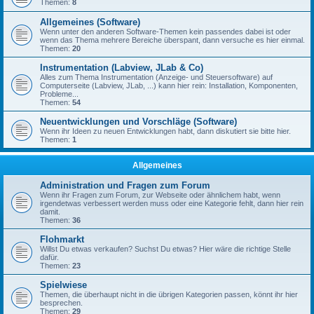
Themen:
8
Allgemeines (Software)
Wenn unter den anderen Software-Themen kein passendes dabei ist oder
wenn das Thema mehrere Bereiche überspant, dann versuche es hier einmal.
Themen:
20
Instrumentation (Labview, JLab & Co)
Alles zum Thema Instrumentation (Anzeige- und Steuersoftware) auf
Computerseite (Labview, JLab, ...) kann hier rein: Installation, Komponenten,
Probleme...
Themen:
54
Neuentwicklungen und Vorschläge (Software)
Wenn ihr Ideen zu neuen Entwicklungen habt, dann diskutiert sie bitte hier.
Themen:
1
Allgemeines
Administration und Fragen zum Forum
Wenn ihr Fragen zum Forum, zur Webseite oder ähnlichem habt, wenn
irgendetwas verbessert werden muss oder eine Kategorie fehlt, dann hier rein
damit.
Themen:
36
Flohmarkt
Willst Du etwas verkaufen? Suchst Du etwas? Hier wäre die richtige Stelle
dafür.
Themen:
23
Spielwiese
Themen, die überhaupt nicht in die übrigen Kategorien passen, könnt ihr hier
besprechen.
Themen:
29