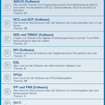
ADA-IO (Software)
Hier werden Themen zur Programmierung des Port-Motherboards ADA-IO
und seiner Tochterplatinen IO8-32, Optoschaltstufe, AD16-8 und DA12-8
diskutiert.
Themen:
17
DCG und DCP (Software)
Hier könnt ihr Diskussionen über die Software des Labornetzteiles des c't-Lab
führen.
Themen:
32
DDS und TRMSC (Software)
Fragen zur Software des digitalen Funktionsgenerators und des True-RMS-
Messaufsatzes bitte hier stellen.
Themen:
17
DIV (Software)
Themen rund um die Software des Digitalvoltmeters DIV gehören hier rein.
Themen:
7
EDL
Alles rund um die Software der elektronischen digitalen Last
Themen:
9
FPGA
Das Forum für die Software der FPGA-Basisplatine
Themen:
40
IFP und PM8 (Software)
Hier könnt ihr Diskussionen über die Software zur Interfaceplatine oder des
Bedienpanels führen.
Themen:
3
Uni-C