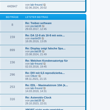
von
lab-freund
440947
02.06.2024, 20:02
BEITRÄGE
LETZTER BEITRAG
Re: Treiber-software
8
N
von
psclab38
e
29.03.2017, 12:45
u
e
Re: DA 12-8 als 16-8 mit exte…
159
s
N
von
martin09
t
e
18.05.2019, 13:05
e
u
r
e
Re: Display zeigt falsche Spa…
B
899
s
N
von
psclab38
e
t
e
23.08.2024, 21:49
i
e
u
t
r
e
Re: Welchen Kondensatortyp für
r
B
156
s
N
von
lab-freund
a
e
t
e
02.03.2018, 19:45
g
i
e
u
t
r
e
Re: DIV mit 6,5 reprodizierba…
r
296
B
s
N
von
Oliver
a
e
t
e
08.11.2021, 21:15
g
i
e
u
t
r
e
Re: EDL - Maximalstrom 10A (k…
r
253
B
s
N
von
lab-freund
a
e
t
e
14.03.2019, 14:31
g
i
e
u
t
r
e
Re: Asteroids-Clock
r
316
B
s
N
von
psclab38
a
e
t
e
29.10.2023, 22:01
g
i
e
u
t
r
e
XPORT nicht mehr erreichbar