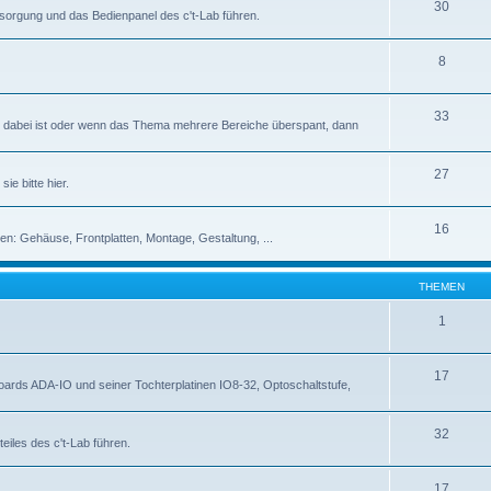
30
rsorgung und das Bedienpanel des c't-Lab führen.
8
33
abei ist oder wenn das Thema mehrere Bereiche überspant, dann
27
ie bitte hier.
16
en: Gehäuse, Frontplatten, Montage, Gestaltung, ...
THEMEN
1
17
rds ADA-IO und seiner Tochterplatinen IO8-32, Optoschaltstufe,
32
eiles des c't-Lab führen.
17