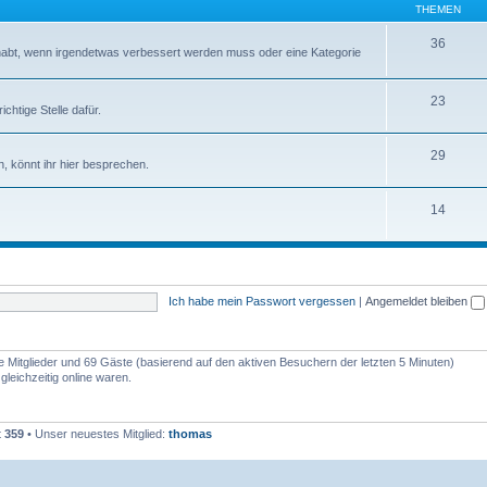
THEMEN
36
abt, wenn irgendetwas verbessert werden muss oder eine Kategorie
23
chtige Stelle dafür.
29
, könnt ihr hier besprechen.
14
Ich habe mein Passwort vergessen
|
Angemeldet bleiben
re Mitglieder und 69 Gäste (basierend auf den aktiven Besuchern der letzten 5 Minuten)
leichzeitig online waren.
t
359
• Unser neuestes Mitglied:
thomas