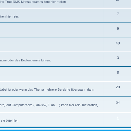
des True-RMS-Messaufsatzes bitte hier stellen.
7
en hier rein.
9
40
3
latine oder des Bedienpanels führen.
8
20
abei ist oder wenn das Thema mehrere Bereiche überspant, dann
54
) auf Computerseite (Labview, JLab, ...) kann hier rein: Installation,
1
ie bitte hier.