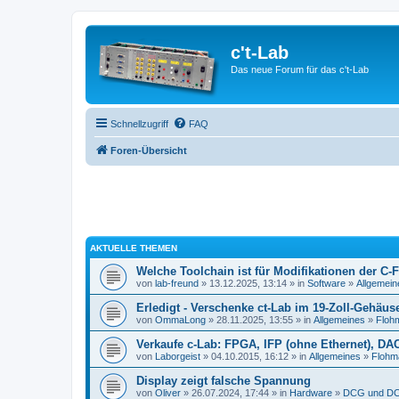
c't-Lab
Das neue Forum für das c't-Lab
Schnellzugriff
FAQ
Foren-Übersicht
AKTUELLE THEMEN
Welche Toolchain ist für Modifikationen der C-
von
lab-freund
» 13.12.2025, 13:14 » in
Software
»
Allgemein
Erledigt - Verschenke ct-Lab im 19-Zoll-Gehäus
von
OmmaLong
» 28.11.2025, 13:55 » in
Allgemeines
»
Floh
Verkaufe c-Lab: FPGA, IFP (ohne Ethernet), DA
von
Laborgeist
» 04.10.2015, 16:12 » in
Allgemeines
»
Flohm
Display zeigt falsche Spannung
von
Oliver
» 26.07.2024, 17:44 » in
Hardware
»
DCG und DC