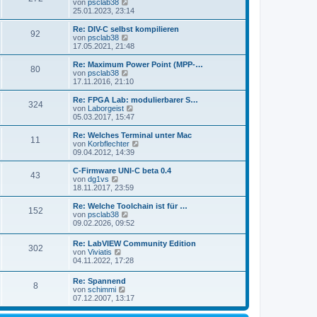
s
N
von
psclab38
a
e
t
e
25.01.2023, 23:14
g
i
e
u
t
r
e
Re: DIV-C selbst kompilieren
r
92
B
s
N
von
psclab38
a
e
t
e
17.05.2021, 21:48
g
i
e
u
t
r
e
Re: Maximum Power Point (MPP-…
r
80
B
s
N
von
psclab38
a
e
t
e
17.11.2016, 21:10
g
i
e
u
t
r
e
Re: FPGA Lab: modulierbarer S…
r
324
B
s
N
von
Laborgeist
a
e
t
e
05.03.2017, 15:47
g
i
e
u
t
r
e
Re: Welches Terminal unter Mac
r
11
B
s
N
von
Korbflechter
a
e
t
e
09.04.2012, 14:39
g
i
e
u
t
r
e
C-Firmware UNI-C beta 0.4
r
43
B
s
N
von
dg1vs
a
e
t
e
18.11.2017, 23:59
g
i
e
u
t
r
e
Re: Welche Toolchain ist für …
r
152
B
s
N
von
psclab38
a
e
t
e
09.02.2026, 09:52
g
i
e
u
t
r
e
Re: LabVIEW Community Edition
r
B
302
s
N
von
Viviatis
a
e
t
e
04.11.2022, 17:28
g
i
e
u
t
r
e
r
Re: Spannend
B
8
s
a
N
von
schimmi
e
t
g
e
07.12.2007, 13:17
i
e
u
t
r
e
r