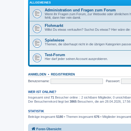
ALLGEMEINES
Administration und Fragen zum Forum
Wenn ihr Fragen zum Forum, zur Webseite oder ähnlichem h
fehlt, dann hier rein damit.
Flohmarkt
Willst Du etwas verkaufen? Suchst Du etwas? Hier wäre die ri
Spielwiese
Themen, die überhaupt nicht in die übrigen Kategorien passen
Test-Forum
Hier darf jeder seinen Account ausprobieren.
ANMELDEN
•
REGISTRIEREN
Benutzername:
Passwort:
WER IST ONLINE?
Insgesamt sind
71
Besucher online :: 2 sichtbare Mitglieder, 0 unsichtba
Der Besucherrekord liegt bei
3865
Besuchern, die am 28.04.2026, 17:56 g
STATISTIK
Beiträge insgesamt
5180
• Themen insgesamt
676
• Mitglieder insgesam
Foren-Übersicht