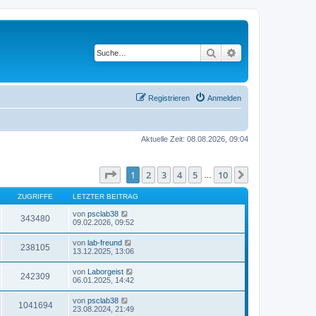
Suche
Erweiterte Suche
Registrieren
Anmelden
Aktuelle Zeit: 08.08.2026, 09:04
Seite
1
von
10
1
2
3
4
5
10
Nächste
…
ZUGRIFFE
LETZTER BEITRAG
von
psclab38
343480
09.02.2026, 09:52
von
lab-freund
238105
13.12.2025, 13:06
von
Laborgeist
242309
06.01.2025, 14:42
von
psclab38
1041694
23.08.2024, 21:49