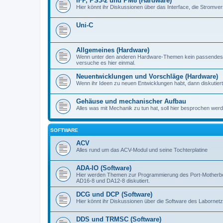
IFP, PS3-2 und PM8 (Hardware)
Hier könnt ihr Diskussionen über das Interface, die Stromve
Uni-C
Allgemeines (Hardware)
Wenn unter den anderen Hardware-Themen kein passendes d
versuche es hier einmal.
Neuentwicklungen und Vorschläge (Hardware)
Wenn ihr Ideen zu neuen Entwicklungen habt, dann diskutiert s
Gehäuse und mechanischer Aufbau
Alles was mit Mechanik zu tun hat, soll hier besprochen werd
SOFTWARE
ACV
Alles rund um das ACV-Modul und seine Tochterplatine
ADA-IO (Software)
Hier werden Themen zur Programmierung des Port-Motherboa
AD16-8 und DA12-8 diskutiert.
DCG und DCP (Software)
Hier könnt ihr Diskussionen über die Software des Labornetzt
DDS und TRMSC (Software)