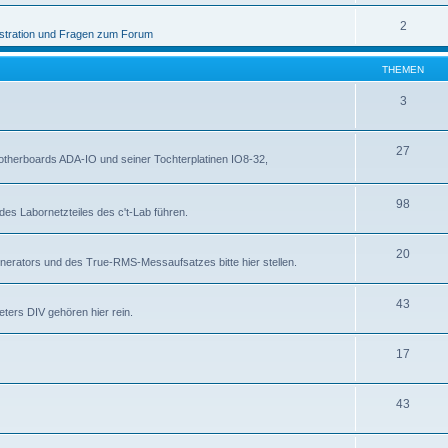
2
stration und Fragen zum Forum
THEMEN
3
27
otherboards ADA-IO und seiner Tochterplatinen IO8-32,
98
des Labornetzteiles des c't-Lab führen.
20
nerators und des True-RMS-Messaufsatzes bitte hier stellen.
43
ters DIV gehören hier rein.
17
43