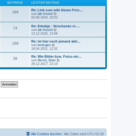
B
s
BEITRÄGE
LETZTER BEITRAG
a
e
t
g
i
e
Re: Link zum wiki dieses Foru…
189
t
r
N
von
lab-freund
r
B
e
02.06.2024, 20:02
a
e
u
g
i
e
Re: Erledigt - Verschenke ct-…
74
t
s
N
von
lab-freund
r
t
e
13.12.2025, 13:06
a
e
u
g
r
e
Re: Ist hier noch jemand akti…
B
168
s
N
von
lemkajen
e
t
e
18.04.2021, 12:32
i
e
u
t
r
e
Re: Wie Bilder bzw. Fotos ein…
r
39
B
s
N
von
Bernd_Stein
a
e
t
e
28.12.2017, 22:10
g
i
e
u
t
r
e
r
B
s
a
e
t
g
i
e
t
r
r
B
a
e
g
i
t
r
a
g
Alle Cookies löschen
Alle Zeiten sind
UTC+01:00