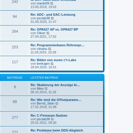
r
242
B
s
N
von
martin09
a
e
t
e
13.05.2019, 19:02
g
i
e
u
t
r
e
Re: ADC- und DAC-Leistung
r
94
B
s
N
von
psclab38
a
e
t
e
01.09.2020, 21:47
g
i
e
u
t
r
e
Re: OPA627 AP vs. OPA627 BP
r
264
B
s
N
von
Oliver
a
e
t
e
27.04.2021, 17:52
g
i
e
u
t
r
e
Re: Programmierbares Röhrenpr…
r
B
253
s
N
von
clmanu
a
e
t
e
11.04.2015, 10:28
g
i
e
u
t
r
e
Re: Bilder von euren c't-Labs
r
B
117
s
N
von
lemkajen
a
e
t
e
18.04.2020, 16:51
g
i
e
u
t
r
e
r
B
s
BEITRÄGE
LETZTER BEITRAG
a
e
t
g
i
e
Re: Skalierung der Anzeige kl…
6
t
N
r
von
Mino
r
e
B
09.10.2014, 11:18
a
u
e
g
e
i
Re: Wie sind die Offsetparame…
99
s
t
N
von
Bernd_Stein
t
r
e
17.02.2018, 21:08
e
a
u
r
g
e
Re: C-Firmware flashen
B
277
s
N
von
psclab38
e
t
e
25.02.2022, 09:30
i
e
u
t
r
e
Re: Probleme beim DDS-Abgleich
r
B
272