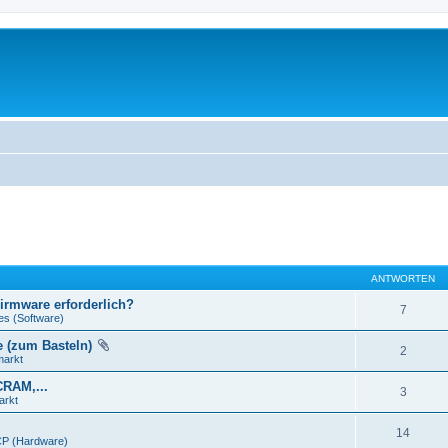
ANTWORTEN
Firmware erforderlich?
7
es (Software)
e (zum Basteln)
2
markt
CRAM,...
3
arkt
14
P (Hardware)