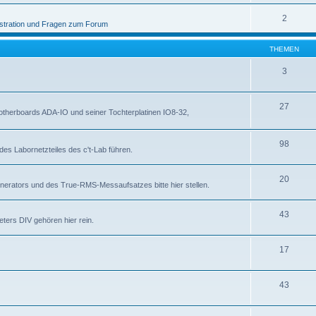
2
stration und Fragen zum Forum
THEMEN
3
27
otherboards ADA-IO und seiner Tochterplatinen IO8-32,
98
des Labornetzteiles des c't-Lab führen.
20
nerators und des True-RMS-Messaufsatzes bitte hier stellen.
43
ters DIV gehören hier rein.
17
43