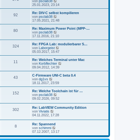
s
N
von
psclab38
a
e
t
e
25.01.2023, 23:14
g
i
e
u
t
r
e
Re: DIV-C selbst kompilieren
r
92
B
s
N
von
psclab38
a
e
t
e
17.05.2021, 21:48
g
i
e
u
t
r
e
Re: Maximum Power Point (MPP-…
r
80
B
s
N
von
psclab38
a
e
t
e
17.11.2016, 21:10
g
i
e
u
t
r
e
Re: FPGA Lab: modulierbarer S…
r
324
B
s
N
von
Laborgeist
a
e
t
e
05.03.2017, 15:47
g
i
e
u
t
r
e
Re: Welches Terminal unter Mac
r
11
B
s
N
von
Korbflechter
a
e
t
e
09.04.2012, 14:39
g
i
e
u
t
r
e
C-Firmware UNI-C beta 0.4
r
43
B
s
N
von
dg1vs
a
e
t
e
18.11.2017, 23:59
g
i
e
u
t
r
e
Re: Welche Toolchain ist für …
r
152
B
s
N
von
psclab38
a
e
t
e
09.02.2026, 09:52
g
i
e
u
t
r
e
Re: LabVIEW Community Edition
r
B
302
s
N
von
Viviatis
a
e
t
e
04.11.2022, 17:28
g
i
e
u
t
r
e
r
Re: Spannend
B
8
s
a
N
von
schimmi
e
t
g
e
07.12.2007, 13:17
i
e
u
t
r
e
r