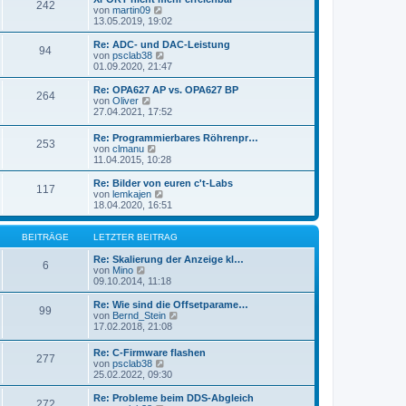
r
242
B
s
N
von
martin09
a
e
t
e
13.05.2019, 19:02
g
i
e
u
t
r
e
Re: ADC- und DAC-Leistung
r
94
B
s
N
von
psclab38
a
e
t
e
01.09.2020, 21:47
g
i
e
u
t
r
e
Re: OPA627 AP vs. OPA627 BP
r
264
B
s
N
von
Oliver
a
e
t
e
27.04.2021, 17:52
g
i
e
u
t
r
e
Re: Programmierbares Röhrenpr…
r
B
253
s
N
von
clmanu
a
e
t
e
11.04.2015, 10:28
g
i
e
u
t
r
e
Re: Bilder von euren c't-Labs
r
B
117
s
N
von
lemkajen
a
e
t
e
18.04.2020, 16:51
g
i
e
u
t
r
e
r
B
s
BEITRÄGE
LETZTER BEITRAG
a
e
t
g
i
e
Re: Skalierung der Anzeige kl…
6
t
N
r
von
Mino
r
e
B
09.10.2014, 11:18
a
u
e
g
e
i
Re: Wie sind die Offsetparame…
99
s
t
N
von
Bernd_Stein
t
r
e
17.02.2018, 21:08
e
a
u
r
g
e
Re: C-Firmware flashen
B
277
s
N
von
psclab38
e
t
e
25.02.2022, 09:30
i
e
u
t
r
e
Re: Probleme beim DDS-Abgleich
r
B
272