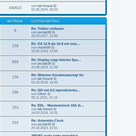
von
lab-freund
440610
02.06.2024, 20:02
BEITRÄGE
LETZTER BEITRAG
Re: Treiber-software
8
N
von
psclab38
e
29.03.2017, 12:45
u
e
Re: DA 12-8 als 16-8 mit exte…
159
s
N
von
martin09
t
e
18.05.2019, 13:05
e
u
r
e
Re: Display zeigt falsche Spa…
B
899
s
N
von
psclab38
e
t
e
23.08.2024, 21:49
i
e
u
t
r
e
Re: Welchen Kondensatortyp für
r
B
156
s
N
von
lab-freund
a
e
t
e
02.03.2018, 19:45
g
i
e
u
t
r
e
Re: DIV mit 6,5 reprodizierba…
r
296
B
s
N
von
Oliver
a
e
t
e
08.11.2021, 21:15
g
i
e
u
t
r
e
Re: EDL - Maximalstrom 10A (k…
r
253
B
s
N
von
lab-freund
a
e
t
e
14.03.2019, 14:31
g
i
e
u
t
r
e
Re: Asteroids-Clock
r
316
B
s
N
von
psclab38
a
e
t
e
29.10.2023, 22:01
g
i
e
u
t
r
e
XPORT nicht mehr erreichbar