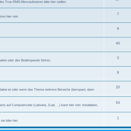
des True-RMS-Messaufsatzes bitte hier stellen.
7
en hier rein.
9
40
3
latine oder des Bedienpanels führen.
8
20
abei ist oder wenn das Thema mehrere Bereiche überspant, dann
54
) auf Computerseite (Labview, JLab, ...) kann hier rein: Installation,
1
ie bitte hier.