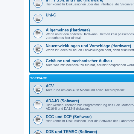
IFP, PS3-2 und PM8 (Hardware)
Hier könnt ihr Diskussionen über das Interface, die Stromve
Uni-C
Allgemeines (Hardware)
Wenn unter den anderen Hardware-Themen kein passendes d
versuche es hier einmal.
Neuentwicklungen und Vorschläge (Hardware)
Wenn ihr Ideen zu neuen Entwicklungen habt, dann diskutiert s
Gehäuse und mechanischer Aufbau
Alles was mit Mechanik zu tun hat, soll hier besprochen werd
SOFTWARE
ACV
Alles rund um das ACV-Modul und seine Tochterplatine
ADA-IO (Software)
Hier werden Themen zur Programmierung des Port-Motherboa
AD16-8 und DA12-8 diskutiert.
DCG und DCP (Software)
Hier könnt ihr Diskussionen über die Software des Labornetzt
DDS und TRMSC (Software)