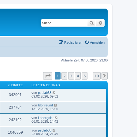
Suche
Erweiterte Suche
Registrieren
Anmelden
Aktuelle Zeit: 07.08.2026, 23:00
Seite
1
von
10
1
2
3
4
5
10
Nächste
…
ZUGRIFFE
LETZTER BEITRAG
von
psclab38
342901
09.02.2026, 09:52
von
lab-freund
237764
13.12.2025, 13:06
von
Laborgeist
242192
06.01.2025, 14:42
von
psclab38
1040859
23.08.2024, 21:49