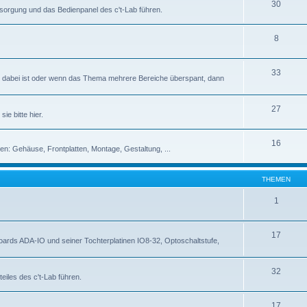
30
rsorgung und das Bedienpanel des c't-Lab führen.
8
33
abei ist oder wenn das Thema mehrere Bereiche überspant, dann
27
ie bitte hier.
16
en: Gehäuse, Frontplatten, Montage, Gestaltung, ...
THEMEN
1
17
rds ADA-IO und seiner Tochterplatinen IO8-32, Optoschaltstufe,
32
eiles des c't-Lab führen.
17