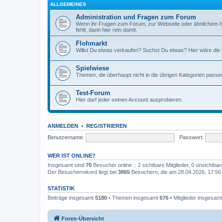
ALLGEMEINES
Administration und Fragen zum Forum
Wenn ihr Fragen zum Forum, zur Webseite oder ähnlichem h
fehlt, dann hier rein damit.
Flohmarkt
Willst Du etwas verkaufen? Suchst Du etwas? Hier wäre die ri
Spielwiese
Themen, die überhaupt nicht in die übrigen Kategorien passen
Test-Forum
Hier darf jeder seinen Account ausprobieren.
ANMELDEN
•
REGISTRIEREN
Benutzername:
Passwort:
WER IST ONLINE?
Insgesamt sind
70
Besucher online :: 2 sichtbare Mitglieder, 0 unsichtba
Der Besucherrekord liegt bei
3865
Besuchern, die am 28.04.2026, 17:56 g
STATISTIK
Beiträge insgesamt
5180
• Themen insgesamt
676
• Mitglieder insgesam
Foren-Übersicht