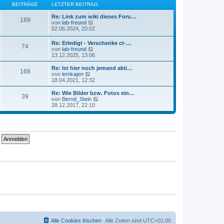
B
s
BEITRÄGE
LETZTER BEITRAG
a
e
t
g
i
e
Re: Link zum wiki dieses Foru…
189
t
r
N
von
lab-freund
r
B
e
02.06.2024, 20:02
a
e
u
g
i
e
Re: Erledigt - Verschenke ct-…
74
t
s
N
von
lab-freund
r
t
e
13.12.2025, 13:06
a
e
u
g
r
e
Re: Ist hier noch jemand akti…
B
168
s
N
von
lemkajen
e
t
e
18.04.2021, 12:32
i
e
u
t
r
e
Re: Wie Bilder bzw. Fotos ein…
r
39
B
s
N
von
Bernd_Stein
a
e
t
e
28.12.2017, 22:10
g
i
e
u
t
r
e
r
B
s
a
e
t
g
i
e
t
r
r
B
a
e
g
i
t
r
a
g
Alle Cookies löschen
Alle Zeiten sind
UTC+01:00