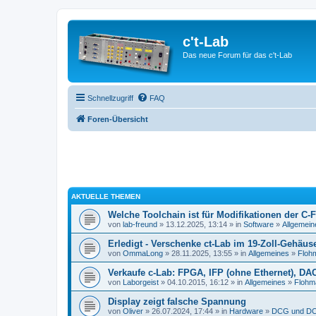
c't-Lab
Das neue Forum für das c't-Lab
Schnellzugriff
FAQ
Foren-Übersicht
AKTUELLE THEMEN
Welche Toolchain ist für Modifikationen der C-
von
lab-freund
» 13.12.2025, 13:14 » in
Software
»
Allgemein
Erledigt - Verschenke ct-Lab im 19-Zoll-Gehäus
von
OmmaLong
» 28.11.2025, 13:55 » in
Allgemeines
»
Floh
Verkaufe c-Lab: FPGA, IFP (ohne Ethernet), DA
von
Laborgeist
» 04.10.2015, 16:12 » in
Allgemeines
»
Flohm
Display zeigt falsche Spannung
von
Oliver
» 26.07.2024, 17:44 » in
Hardware
»
DCG und DC