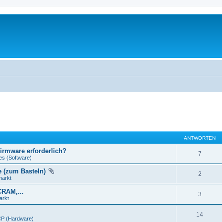
ANTWORTEN
Firmware erforderlich?
7
es (Software)
e (zum Basteln)
2
markt
CRAM,...
3
arkt
14
P (Hardware)