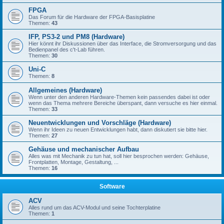
FPGA
Das Forum für die Hardware der FPGA-Basisplatine
Themen:
43
IFP, PS3-2 und PM8 (Hardware)
Hier könnt ihr Diskussionen über das Interface, die Stromversorgung und das
Bedienpanel des c't-Lab führen.
Themen:
30
Uni-C
Themen:
8
Allgemeines (Hardware)
Wenn unter den anderen Hardware-Themen kein passendes dabei ist oder
wenn das Thema mehrere Bereiche überspant, dann versuche es hier einmal.
Themen:
33
Neuentwicklungen und Vorschläge (Hardware)
Wenn ihr Ideen zu neuen Entwicklungen habt, dann diskutiert sie bitte hier.
Themen:
27
Gehäuse und mechanischer Aufbau
Alles was mit Mechanik zu tun hat, soll hier besprochen werden: Gehäuse,
Frontplatten, Montage, Gestaltung, ...
Themen:
16
Software
ACV
Alles rund um das ACV-Modul und seine Tochterplatine
Themen:
1