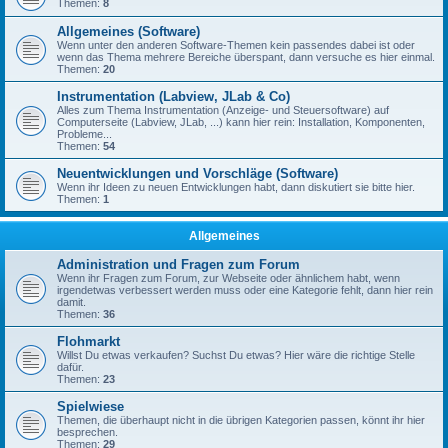
Themen:
8
Allgemeines (Software)
Wenn unter den anderen Software-Themen kein passendes dabei ist oder
wenn das Thema mehrere Bereiche überspant, dann versuche es hier einmal.
Themen:
20
Instrumentation (Labview, JLab & Co)
Alles zum Thema Instrumentation (Anzeige- und Steuersoftware) auf
Computerseite (Labview, JLab, ...) kann hier rein: Installation, Komponenten,
Probleme...
Themen:
54
Neuentwicklungen und Vorschläge (Software)
Wenn ihr Ideen zu neuen Entwicklungen habt, dann diskutiert sie bitte hier.
Themen:
1
Allgemeines
Administration und Fragen zum Forum
Wenn ihr Fragen zum Forum, zur Webseite oder ähnlichem habt, wenn
irgendetwas verbessert werden muss oder eine Kategorie fehlt, dann hier rein
damit.
Themen:
36
Flohmarkt
Willst Du etwas verkaufen? Suchst Du etwas? Hier wäre die richtige Stelle
dafür.
Themen:
23
Spielwiese
Themen, die überhaupt nicht in die übrigen Kategorien passen, könnt ihr hier
besprechen.
Themen:
29