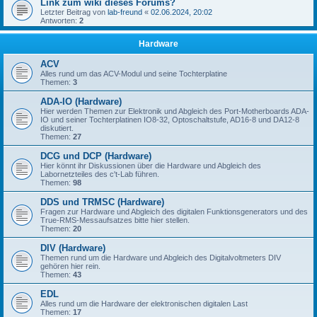
Link zum wiki dieses Forums?
Letzter Beitrag von
lab-freund
«
02.06.2024, 20:02
Antworten:
2
Hardware
ACV
Alles rund um das ACV-Modul und seine Tochterplatine
Themen:
3
ADA-IO (Hardware)
Hier werden Themen zur Elektronik und Abgleich des Port-Motherboards ADA-
IO und seiner Tochterplatinen IO8-32, Optoschaltstufe, AD16-8 und DA12-8
diskutiert.
Themen:
27
DCG und DCP (Hardware)
Hier könnt ihr Diskussionen über die Hardware und Abgleich des
Labornetzteiles des c't-Lab führen.
Themen:
98
DDS und TRMSC (Hardware)
Fragen zur Hardware und Abgleich des digitalen Funktionsgenerators und des
True-RMS-Messaufsatzes bitte hier stellen.
Themen:
20
DIV (Hardware)
Themen rund um die Hardware und Abgleich des Digitalvoltmeters DIV
gehören hier rein.
Themen:
43
EDL
Alles rund um die Hardware der elektronischen digitalen Last
Themen:
17