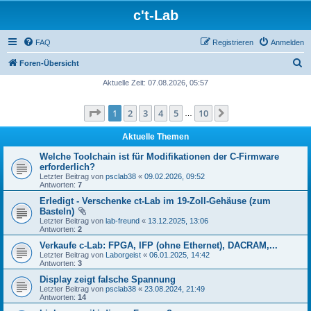
c't-Lab
FAQ
Registrieren
Anmelden
S
Foren-Übersicht
u
Aktuelle Zeit: 07.08.2026, 05:57
c
Seite
1
von
10
1
2
3
4
5
10
Nächste
h
…
e
Aktuelle Themen
Welche Toolchain ist für Modifikationen der C-Firmware
erforderlich?
Letzter Beitrag von
psclab38
«
09.02.2026, 09:52
Antworten:
7
Erledigt - Verschenke ct-Lab im 19-Zoll-Gehäuse (zum
Basteln)
Letzter Beitrag von
lab-freund
«
13.12.2025, 13:06
Antworten:
2
Verkaufe c-Lab: FPGA, IFP (ohne Ethernet), DACRAM,...
Letzter Beitrag von
Laborgeist
«
06.01.2025, 14:42
Antworten:
3
Display zeigt falsche Spannung
Letzter Beitrag von
psclab38
«
23.08.2024, 21:49
Antworten:
14