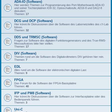
ADA-IO (Software)
Hier werden Themen zur Programmierung des Port-Motherboards ADA-IO
und seiner Tochterplatinen IO8-32, Optoschaltstufe, AD16-8 und DA12-8
diskutiert.
Themen:
17
DCG und DCP (Software)
Hier könnt ihr Diskussionen über die Software des Labornetzteiles des c't-Lab
führen.
Themen:
32
DDS und TRMSC (Software)
Fragen zur Software des digitalen Funktionsgenerators und des True-RMS-
Messaufsatzes bitte hier stellen.
Themen:
17
DIV (Software)
Themen rund um die Software des Digitalvoltmeters DIV gehören hier rein.
Themen:
7
EDL
Alles rund um die Software der elektronischen digitalen Last
Themen:
9
FPGA
Das Forum für die Software der FPGA-Basisplatine
Themen:
40
IFP und PM8 (Software)
Hier könnt ihr Diskussionen über die Software zur Interfaceplatine oder des
Bedienpanels führen.
Themen:
3
Uni-C