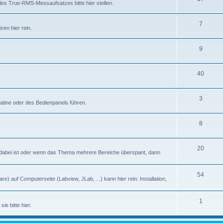
des True-RMS-Messaufsatzes bitte hier stellen.
7
en hier rein.
9
40
3
latine oder des Bedienpanels führen.
8
20
abei ist oder wenn das Thema mehrere Bereiche überspant, dann
54
) auf Computerseite (Labview, JLab, ...) kann hier rein: Installation,
1
ie bitte hier.