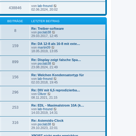
von
lab-freund
438846
02.06.2024, 20:02
BEITRÄGE
LETZTER BEITRAG
Re: Treiber-software
8
N
von
psclab38
e
29.03.2017, 12:45
u
e
Re: DA 12-8 als 16-8 mit exte…
159
s
N
von
martin09
t
e
18.05.2019, 13:05
e
u
r
e
Re: Display zeigt falsche Spa…
B
899
s
N
von
psclab38
e
t
e
23.08.2024, 21:49
i
e
u
t
r
e
Re: Welchen Kondensatortyp für
r
B
156
s
N
von
lab-freund
a
e
t
e
02.03.2018, 19:45
g
i
e
u
t
r
e
Re: DIV mit 6,5 reprodizierba…
r
296
B
s
N
von
Oliver
a
e
t
e
08.11.2021, 21:15
g
i
e
u
t
r
e
Re: EDL - Maximalstrom 10A (k…
r
253
B
s
N
von
lab-freund
a
e
t
e
14.03.2019, 14:31
g
i
e
u
t
r
e
Re: Asteroids-Clock
r
316
B
s
N
von
psclab38
a
e
t
e
29.10.2023, 22:01
g
i
e
u
t
r
e
XPORT nicht mehr erreichbar