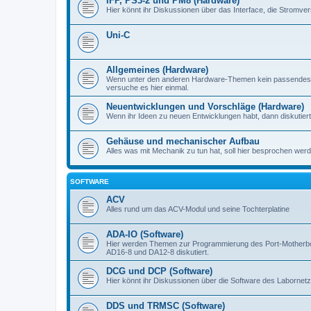
IFP, PS3-2 und PM8 (Hardware)
Hier könnt ihr Diskussionen über das Interface, die Stromve
Uni-C
Allgemeines (Hardware)
Wenn unter den anderen Hardware-Themen kein passendes d
versuche es hier einmal.
Neuentwicklungen und Vorschläge (Hardware)
Wenn ihr Ideen zu neuen Entwicklungen habt, dann diskutiert s
Gehäuse und mechanischer Aufbau
Alles was mit Mechanik zu tun hat, soll hier besprochen werd
SOFTWARE
ACV
Alles rund um das ACV-Modul und seine Tochterplatine
ADA-IO (Software)
Hier werden Themen zur Programmierung des Port-Motherboa
AD16-8 und DA12-8 diskutiert.
DCG und DCP (Software)
Hier könnt ihr Diskussionen über die Software des Labornetzt
DDS und TRMSC (Software)