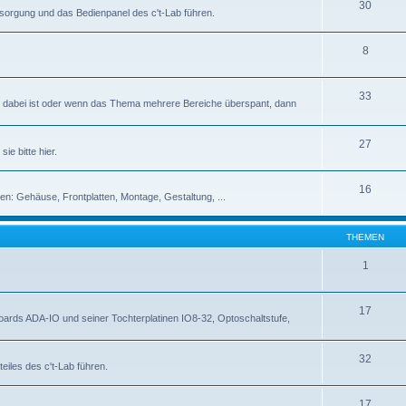
30
rsorgung und das Bedienpanel des c't-Lab führen.
8
33
abei ist oder wenn das Thema mehrere Bereiche überspant, dann
27
ie bitte hier.
16
en: Gehäuse, Frontplatten, Montage, Gestaltung, ...
THEMEN
1
17
rds ADA-IO und seiner Tochterplatinen IO8-32, Optoschaltstufe,
32
eiles des c't-Lab führen.
17