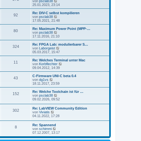
s
N
von
psclab38
a
e
t
e
25.01.2023, 23:14
g
i
e
u
t
r
e
Re: DIV-C selbst kompilieren
r
92
B
s
N
von
psclab38
a
e
t
e
17.05.2021, 21:48
g
i
e
u
t
r
e
Re: Maximum Power Point (MPP-…
r
80
B
s
N
von
psclab38
a
e
t
e
17.11.2016, 21:10
g
i
e
u
t
r
e
Re: FPGA Lab: modulierbarer S…
r
324
B
s
N
von
Laborgeist
a
e
t
e
05.03.2017, 15:47
g
i
e
u
t
r
e
Re: Welches Terminal unter Mac
r
11
B
s
N
von
Korbflechter
a
e
t
e
09.04.2012, 14:39
g
i
e
u
t
r
e
C-Firmware UNI-C beta 0.4
r
43
B
s
N
von
dg1vs
a
e
t
e
18.11.2017, 23:59
g
i
e
u
t
r
e
Re: Welche Toolchain ist für …
r
152
B
s
N
von
psclab38
a
e
t
e
09.02.2026, 09:52
g
i
e
u
t
r
e
Re: LabVIEW Community Edition
r
B
302
s
N
von
Viviatis
a
e
t
e
04.11.2022, 17:28
g
i
e
u
t
r
e
r
Re: Spannend
B
8
s
a
N
von
schimmi
e
t
g
e
07.12.2007, 13:17
i
e
u
t
r
e
r