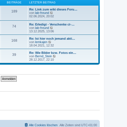
B
s
BEITRÄGE
LETZTER BEITRAG
a
e
t
g
i
e
Re: Link zum wiki dieses Foru…
189
t
r
N
von
lab-freund
r
B
e
02.06.2024, 20:02
a
e
u
g
i
e
Re: Erledigt - Verschenke ct-…
74
t
s
N
von
lab-freund
r
t
e
13.12.2025, 13:06
a
e
u
g
r
e
Re: Ist hier noch jemand akti…
B
168
s
N
von
lemkajen
e
t
e
18.04.2021, 12:32
i
e
u
t
r
e
Re: Wie Bilder bzw. Fotos ein…
r
39
B
s
N
von
Bernd_Stein
a
e
t
e
28.12.2017, 22:10
g
i
e
u
t
r
e
r
B
s
a
e
t
g
i
e
t
r
r
B
a
e
g
i
t
r
a
g
Alle Cookies löschen
Alle Zeiten sind
UTC+01:00