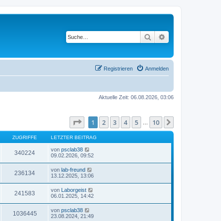
Suche
Erweiterte Suche
Registrieren
Anmelden
Aktuelle Zeit: 06.08.2026, 03:06
Seite
1
von
10
1
2
3
4
5
10
Nächste
…
ZUGRIFFE
LETZTER BEITRAG
von
psclab38
340224
09.02.2026, 09:52
von
lab-freund
236134
13.12.2025, 13:06
von
Laborgeist
241583
06.01.2025, 14:42
von
psclab38
1036445
23.08.2024, 21:49