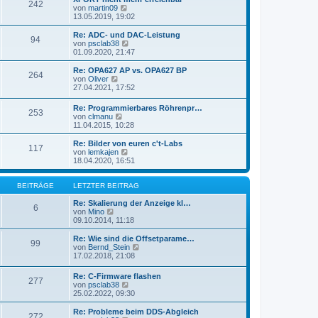
r
242
B
s
N
von
martin09
a
e
t
e
13.05.2019, 19:02
g
i
e
u
t
r
e
Re: ADC- und DAC-Leistung
r
94
B
s
N
von
psclab38
a
e
t
e
01.09.2020, 21:47
g
i
e
u
t
r
e
Re: OPA627 AP vs. OPA627 BP
r
264
B
s
N
von
Oliver
a
e
t
e
27.04.2021, 17:52
g
i
e
u
t
r
e
Re: Programmierbares Röhrenpr…
r
B
253
s
N
von
clmanu
a
e
t
e
11.04.2015, 10:28
g
i
e
u
t
r
e
Re: Bilder von euren c't-Labs
r
B
117
s
N
von
lemkajen
a
e
t
e
18.04.2020, 16:51
g
i
e
u
t
r
e
r
B
s
BEITRÄGE
LETZTER BEITRAG
a
e
t
g
i
e
Re: Skalierung der Anzeige kl…
6
t
N
r
von
Mino
r
e
B
09.10.2014, 11:18
a
u
e
g
e
i
Re: Wie sind die Offsetparame…
99
s
t
N
von
Bernd_Stein
t
r
e
17.02.2018, 21:08
e
a
u
r
g
e
Re: C-Firmware flashen
B
277
s
N
von
psclab38
e
t
e
25.02.2022, 09:30
i
e
u
t
r
e
Re: Probleme beim DDS-Abgleich
r
B
272