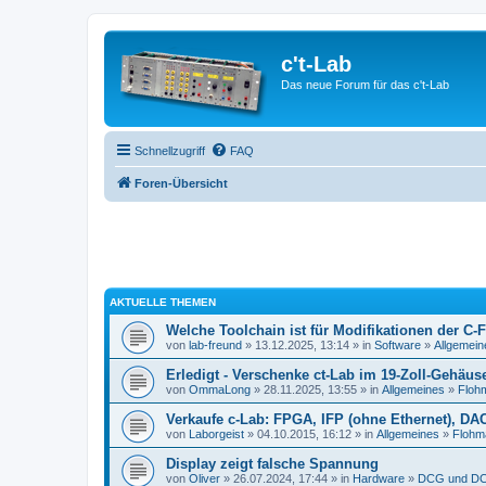
c't-Lab
Das neue Forum für das c't-Lab
Schnellzugriff
FAQ
Foren-Übersicht
AKTUELLE THEMEN
Welche Toolchain ist für Modifikationen der C-
von
lab-freund
» 13.12.2025, 13:14 » in
Software
»
Allgemein
Erledigt - Verschenke ct-Lab im 19-Zoll-Gehäus
von
OmmaLong
» 28.11.2025, 13:55 » in
Allgemeines
»
Floh
Verkaufe c-Lab: FPGA, IFP (ohne Ethernet), DA
von
Laborgeist
» 04.10.2015, 16:12 » in
Allgemeines
»
Flohm
Display zeigt falsche Spannung
von
Oliver
» 26.07.2024, 17:44 » in
Hardware
»
DCG und DC