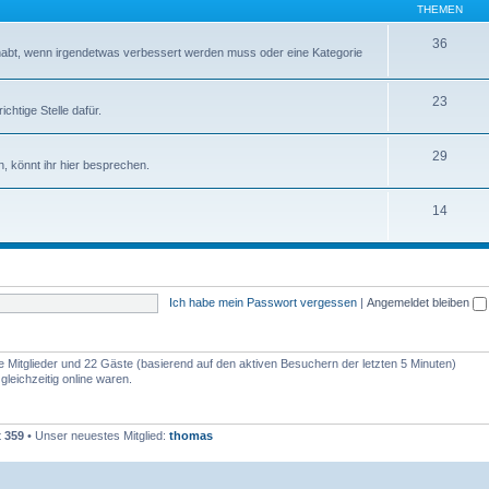
THEMEN
36
abt, wenn irgendetwas verbessert werden muss oder eine Kategorie
23
chtige Stelle dafür.
29
, könnt ihr hier besprechen.
14
Ich habe mein Passwort vergessen
|
Angemeldet bleiben
re Mitglieder und 22 Gäste (basierend auf den aktiven Besuchern der letzten 5 Minuten)
leichzeitig online waren.
t
359
• Unser neuestes Mitglied:
thomas