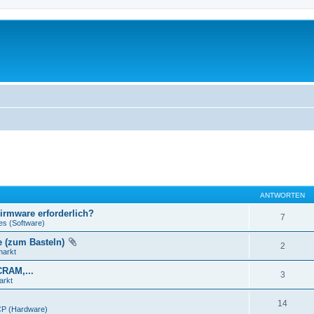
ANTWORTEN
Firmware erforderlich?
7
es (Software)
e (zum Basteln)
2
markt
CRAM,...
3
arkt
14
P (Hardware)