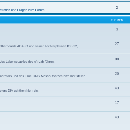
2
stration und Fragen zum Forum
THEMEN
3
27
otherboards ADA-IO und seiner Tochterplatinen IO8-32,
98
des Labornetzteiles des c't-Lab führen.
20
nerators und des True-RMS-Messaufsatzes bitte hier stellen.
43
ters DIV gehören hier rein.
17
43