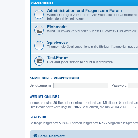
ALLGEMEINES
Administration und Fragen zum Forum
Wenn ihr Fragen zum Forum, zur Webseite oder ähnlichem h
fehlt, dann hier rein damit.
Flohmarkt
Willst Du etwas verkaufen? Suchst Du etwas? Hier wäre die ri
Spielwiese
Themen, die überhaupt nicht in die übrigen Kategorien passen
Test-Forum
Hier darf jeder seinen Account ausprobieren.
ANMELDEN
•
REGISTRIEREN
Benutzername:
Passwort:
WER IST ONLINE?
Insgesamt sind
26
Besucher online :: 4 sichtbare Mitglieder, 0 unsichtba
Der Besucherrekord liegt bei
3865
Besuchern, die am 28.04.2026, 17:56 g
STATISTIK
Beiträge insgesamt
5180
• Themen insgesamt
676
• Mitglieder insgesam
Foren-Übersicht