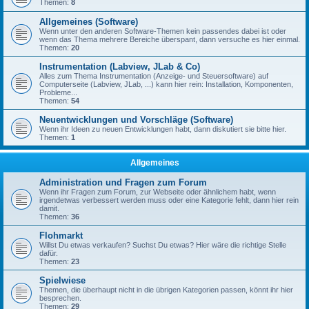
Themen:
8
Allgemeines (Software)
Wenn unter den anderen Software-Themen kein passendes dabei ist oder
wenn das Thema mehrere Bereiche überspant, dann versuche es hier einmal.
Themen:
20
Instrumentation (Labview, JLab & Co)
Alles zum Thema Instrumentation (Anzeige- und Steuersoftware) auf
Computerseite (Labview, JLab, ...) kann hier rein: Installation, Komponenten,
Probleme...
Themen:
54
Neuentwicklungen und Vorschläge (Software)
Wenn ihr Ideen zu neuen Entwicklungen habt, dann diskutiert sie bitte hier.
Themen:
1
Allgemeines
Administration und Fragen zum Forum
Wenn ihr Fragen zum Forum, zur Webseite oder ähnlichem habt, wenn
irgendetwas verbessert werden muss oder eine Kategorie fehlt, dann hier rein
damit.
Themen:
36
Flohmarkt
Willst Du etwas verkaufen? Suchst Du etwas? Hier wäre die richtige Stelle
dafür.
Themen:
23
Spielwiese
Themen, die überhaupt nicht in die übrigen Kategorien passen, könnt ihr hier
besprechen.
Themen:
29