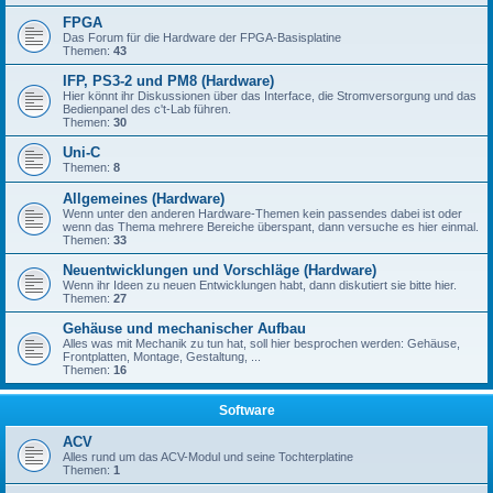
FPGA
Das Forum für die Hardware der FPGA-Basisplatine
Themen:
43
IFP, PS3-2 und PM8 (Hardware)
Hier könnt ihr Diskussionen über das Interface, die Stromversorgung und das
Bedienpanel des c't-Lab führen.
Themen:
30
Uni-C
Themen:
8
Allgemeines (Hardware)
Wenn unter den anderen Hardware-Themen kein passendes dabei ist oder
wenn das Thema mehrere Bereiche überspant, dann versuche es hier einmal.
Themen:
33
Neuentwicklungen und Vorschläge (Hardware)
Wenn ihr Ideen zu neuen Entwicklungen habt, dann diskutiert sie bitte hier.
Themen:
27
Gehäuse und mechanischer Aufbau
Alles was mit Mechanik zu tun hat, soll hier besprochen werden: Gehäuse,
Frontplatten, Montage, Gestaltung, ...
Themen:
16
Software
ACV
Alles rund um das ACV-Modul und seine Tochterplatine
Themen:
1