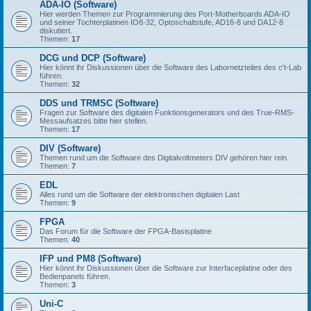
ADA-IO (Software)
Hier werden Themen zur Programmierung des Port-Motherboards ADA-IO
und seiner Tochterplatinen IO8-32, Optoschaltstufe, AD16-8 und DA12-8
diskutiert.
Themen:
17
DCG und DCP (Software)
Hier könnt ihr Diskussionen über die Software des Labornetzteiles des c't-Lab
führen.
Themen:
32
DDS und TRMSC (Software)
Fragen zur Software des digitalen Funktionsgenerators und des True-RMS-
Messaufsatzes bitte hier stellen.
Themen:
17
DIV (Software)
Themen rund um die Software des Digitalvoltmeters DIV gehören hier rein.
Themen:
7
EDL
Alles rund um die Software der elektronischen digitalen Last
Themen:
9
FPGA
Das Forum für die Software der FPGA-Basisplatine
Themen:
40
IFP und PM8 (Software)
Hier könnt ihr Diskussionen über die Software zur Interfaceplatine oder des
Bedienpanels führen.
Themen:
3
Uni-C