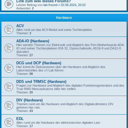
Link zum wiki dieses Forums?
Letzter Beitrag von
lab-freund
«
02.06.2024, 20:02
Antworten:
2
Hardware
ACV
Alles rund um das ACV-Modul und seine Tochterplatine
Themen:
3
ADA-IO (Hardware)
Hier werden Themen zur Elektronik und Abgleich des Port-Motherboards ADA-
IO und seiner Tochterplatinen IO8-32, Optoschaltstufe, AD16-8 und DA12-8
diskutiert.
Themen:
27
DCG und DCP (Hardware)
Hier könnt ihr Diskussionen über die Hardware und Abgleich des
Labornetzteiles des c't-Lab führen.
Themen:
98
DDS und TRMSC (Hardware)
Fragen zur Hardware und Abgleich des digitalen Funktionsgenerators und des
True-RMS-Messaufsatzes bitte hier stellen.
Themen:
20
DIV (Hardware)
Themen rund um die Hardware und Abgleich des Digitalvoltmeters DIV
gehören hier rein.
Themen:
43
EDL
Alles rund um die Hardware der elektronischen digitalen Last
Themen:
17