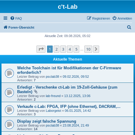
c't-Lab
FAQ
Registrieren
Anmelden
S
Foren-Übersicht
u
Aktuelle Zeit: 09.08.2026, 05:02
c
Seite
1
von
10
1
2
3
4
5
10
Nächste
h
…
e
Aktuelle Themen
Welche Toolchain ist für Modifikationen der C-Firmware
erforderlich?
Letzter Beitrag von
psclab38
«
09.02.2026, 09:52
Antworten:
7
Erledigt - Verschenke ct-Lab im 19-Zoll-Gehäuse (zum
Basteln)
Letzter Beitrag von
lab-freund
«
13.12.2025, 13:06
Antworten:
2
Verkaufe c-Lab: FPGA, IFP (ohne Ethernet), DACRAM,...
Letzter Beitrag von
Laborgeist
«
06.01.2025, 14:42
Antworten:
3
Display zeigt falsche Spannung
Letzter Beitrag von
psclab38
«
23.08.2024, 21:49
Antworten:
14