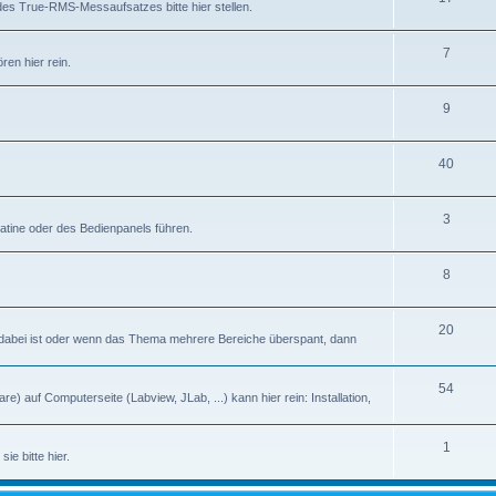
des True-RMS-Messaufsatzes bitte hier stellen.
7
en hier rein.
9
40
3
latine oder des Bedienpanels führen.
8
20
abei ist oder wenn das Thema mehrere Bereiche überspant, dann
54
) auf Computerseite (Labview, JLab, ...) kann hier rein: Installation,
1
ie bitte hier.