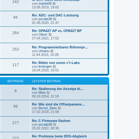
r
242
B
s
N
von
martin09
a
e
t
e
13.05.2019, 19:02
g
i
e
u
t
r
e
Re: ADC- und DAC-Leistung
r
94
B
s
N
von
psclab38
a
e
t
e
01.09.2020, 21:47
g
i
e
u
t
r
e
Re: OPA627 AP vs. OPA627 BP
r
264
B
s
N
von
Oliver
a
e
t
e
27.04.2021, 17:52
g
i
e
u
t
r
e
Re: Programmierbares Röhrenpr…
r
B
253
s
N
von
clmanu
a
e
t
e
11.04.2015, 10:28
g
i
e
u
t
r
e
Re: Bilder von euren c't-Labs
r
B
117
s
N
von
lemkajen
a
e
t
e
18.04.2020, 16:51
g
i
e
u
t
r
e
r
B
s
BEITRÄGE
LETZTER BEITRAG
a
e
t
g
i
e
Re: Skalierung der Anzeige kl…
6
t
N
r
von
Mino
r
e
B
09.10.2014, 11:18
a
u
e
g
e
i
Re: Wie sind die Offsetparame…
99
s
t
N
von
Bernd_Stein
t
r
e
17.02.2018, 21:08
e
a
u
r
g
e
Re: C-Firmware flashen
B
277
s
N
von
psclab38
e
t
e
25.02.2022, 09:30
i
e
u
t
r
e
Re: Probleme beim DDS-Abgleich
r
B
272