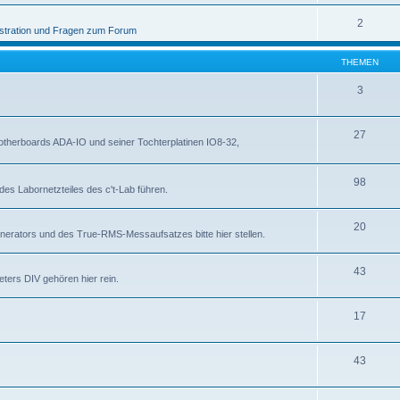
2
stration und Fragen zum Forum
THEMEN
3
27
otherboards ADA-IO und seiner Tochterplatinen IO8-32,
98
des Labornetzteiles des c't-Lab führen.
20
nerators und des True-RMS-Messaufsatzes bitte hier stellen.
43
ters DIV gehören hier rein.
17
43