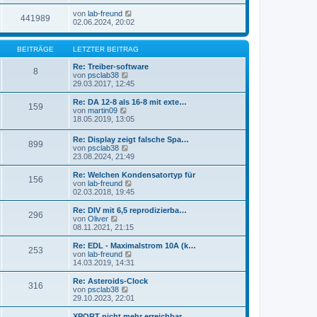
von
lab-freund
441989
02.06.2024, 20:02
BEITRÄGE
LETZTER BEITRAG
Re: Treiber-software
8
N
von
psclab38
e
29.03.2017, 12:45
u
e
Re: DA 12-8 als 16-8 mit exte…
159
s
N
von
martin09
t
e
18.05.2019, 13:05
e
u
r
e
Re: Display zeigt falsche Spa…
B
899
s
N
von
psclab38
e
t
e
23.08.2024, 21:49
i
e
u
t
r
e
Re: Welchen Kondensatortyp für
r
B
156
s
N
von
lab-freund
a
e
t
e
02.03.2018, 19:45
g
i
e
u
t
r
e
Re: DIV mit 6,5 reprodizierba…
r
296
B
s
N
von
Oliver
a
e
t
e
08.11.2021, 21:15
g
i
e
u
t
r
e
Re: EDL - Maximalstrom 10A (k…
r
253
B
s
N
von
lab-freund
a
e
t
e
14.03.2019, 14:31
g
i
e
u
t
r
e
Re: Asteroids-Clock
r
316
B
s
N
von
psclab38
a
e
t
e
29.10.2023, 22:01
g
i
e
u
t
r
e
XPORT nicht mehr erreichbar