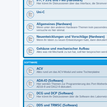
IFP, PS3-2 und PM8 (Hardware)
Hier könnt ihr Diskussionen über das Interface, die Stromve
Uni-C
Allgemeines (Hardware)
Wenn unter den anderen Hardware-Themen kein passendes d
versuche es hier einmal.
Neuentwicklungen und Vorschläge (Hardware)
Wenn ihr Ideen zu neuen Entwicklungen habt, dann diskutiert s
Gehäuse und mechanischer Aufbau
Alles was mit Mechanik zu tun hat, soll hier besprochen werd
SOFTWARE
ACV
Alles rund um das ACV-Modul und seine Tochterplatine
ADA-IO (Software)
Hier werden Themen zur Programmierung des Port-Motherboa
AD16-8 und DA12-8 diskutiert.
DCG und DCP (Software)
Hier könnt ihr Diskussionen über die Software des Labornetzt
DDS und TRMSC (Software)