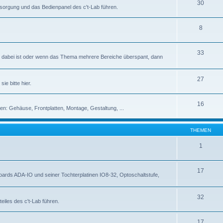
30
rsorgung und das Bedienpanel des c't-Lab führen.
8
33
abei ist oder wenn das Thema mehrere Bereiche überspant, dann
27
ie bitte hier.
16
en: Gehäuse, Frontplatten, Montage, Gestaltung, ...
THEMEN
1
17
rds ADA-IO und seiner Tochterplatinen IO8-32, Optoschaltstufe,
32
eiles des c't-Lab führen.
17