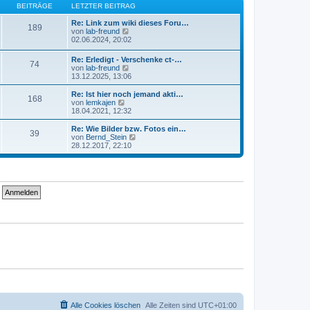
B
s
BEITRÄGE
LETZTER BEITRAG
a
e
t
g
i
e
Re: Link zum wiki dieses Foru…
189
t
r
N
von
lab-freund
r
B
e
02.06.2024, 20:02
a
e
u
g
i
e
Re: Erledigt - Verschenke ct-…
74
t
s
N
von
lab-freund
r
t
e
13.12.2025, 13:06
a
e
u
g
r
e
Re: Ist hier noch jemand akti…
B
168
s
N
von
lemkajen
e
t
e
18.04.2021, 12:32
i
e
u
t
r
e
Re: Wie Bilder bzw. Fotos ein…
r
39
B
s
N
von
Bernd_Stein
a
e
t
e
28.12.2017, 22:10
g
i
e
u
t
r
e
r
B
s
a
e
t
g
i
e
t
r
r
B
a
e
g
i
t
r
a
g
Alle Cookies löschen
Alle Zeiten sind
UTC+01:00