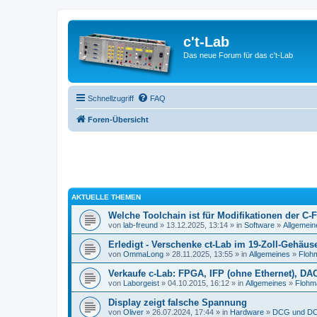
c't-Lab
Das neue Forum für das c't-Lab
Schnellzugriff
FAQ
Foren-Übersicht
AKTUELLE THEMEN
Welche Toolchain ist für Modifikationen der C-
von
lab-freund
» 13.12.2025, 13:14 » in
Software
»
Allgemein
Erledigt - Verschenke ct-Lab im 19-Zoll-Gehäus
von
OmmaLong
» 28.11.2025, 13:55 » in
Allgemeines
»
Floh
Verkaufe c-Lab: FPGA, IFP (ohne Ethernet), DA
von
Laborgeist
» 04.10.2015, 16:12 » in
Allgemeines
»
Flohm
Display zeigt falsche Spannung
von
Oliver
» 26.07.2024, 17:44 » in
Hardware
»
DCG und DC