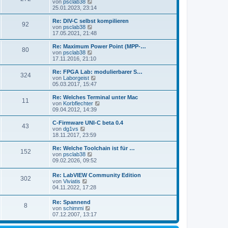
s
N
von
psclab38
a
e
t
e
25.01.2023, 23:14
g
i
e
u
t
r
e
Re: DIV-C selbst kompilieren
r
92
B
s
N
von
psclab38
a
e
t
e
17.05.2021, 21:48
g
i
e
u
t
r
e
Re: Maximum Power Point (MPP-…
r
80
B
s
N
von
psclab38
a
e
t
e
17.11.2016, 21:10
g
i
e
u
t
r
e
Re: FPGA Lab: modulierbarer S…
r
324
B
s
N
von
Laborgeist
a
e
t
e
05.03.2017, 15:47
g
i
e
u
t
r
e
Re: Welches Terminal unter Mac
r
11
B
s
N
von
Korbflechter
a
e
t
e
09.04.2012, 14:39
g
i
e
u
t
r
e
C-Firmware UNI-C beta 0.4
r
43
B
s
N
von
dg1vs
a
e
t
e
18.11.2017, 23:59
g
i
e
u
t
r
e
Re: Welche Toolchain ist für …
r
152
B
s
N
von
psclab38
a
e
t
e
09.02.2026, 09:52
g
i
e
u
t
r
e
Re: LabVIEW Community Edition
r
B
302
s
N
von
Viviatis
a
e
t
e
04.11.2022, 17:28
g
i
e
u
t
r
e
r
Re: Spannend
B
8
s
a
N
von
schimmi
e
t
g
e
07.12.2007, 13:17
i
e
u
t
r
e
r