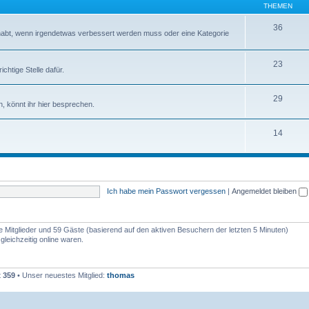
THEMEN
36
abt, wenn irgendetwas verbessert werden muss oder eine Kategorie
23
chtige Stelle dafür.
29
, könnt ihr hier besprechen.
14
Ich habe mein Passwort vergessen
|
Angemeldet bleiben
re Mitglieder und 59 Gäste (basierend auf den aktiven Besuchern der letzten 5 Minuten)
leichzeitig online waren.
t
359
• Unser neuestes Mitglied:
thomas