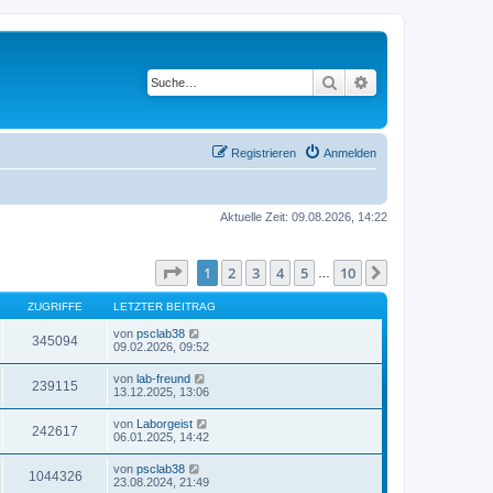
Suche
Erweiterte Suche
Registrieren
Anmelden
Aktuelle Zeit: 09.08.2026, 14:22
Seite
1
von
10
1
2
3
4
5
10
Nächste
…
ZUGRIFFE
LETZTER BEITRAG
von
psclab38
345094
09.02.2026, 09:52
von
lab-freund
239115
13.12.2025, 13:06
von
Laborgeist
242617
06.01.2025, 14:42
von
psclab38
1044326
23.08.2024, 21:49