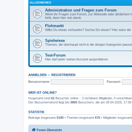
ALLGEMEINES
Administration und Fragen zum Forum
Wenn ihr Fragen zum Forum, zur Webseite oder ähnlichem h
fehlt, dann hier rein damit.
Flohmarkt
Willst Du etwas verkaufen? Suchst Du etwas? Hier wäre die ri
Spielwiese
Themen, die überhaupt nicht in die übrigen Kategorien passen
Test-Forum
Hier darf jeder seinen Account ausprobieren.
ANMELDEN
•
REGISTRIEREN
Benutzername:
Passwort:
WER IST ONLINE?
Insgesamt sind
62
Besucher online :: 3 sichtbare Mitglieder, 0 unsichtba
Der Besucherrekord liegt bei
3865
Besuchern, die am 28.04.2026, 17:56 g
STATISTIK
Beiträge insgesamt
5180
• Themen insgesamt
676
• Mitglieder insgesam
Foren-Übersicht