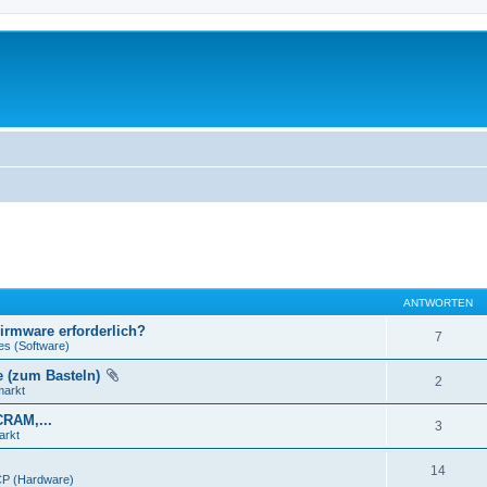
ANTWORTEN
Firmware erforderlich?
7
es (Software)
e (zum Basteln)
2
markt
CRAM,...
3
arkt
14
P (Hardware)