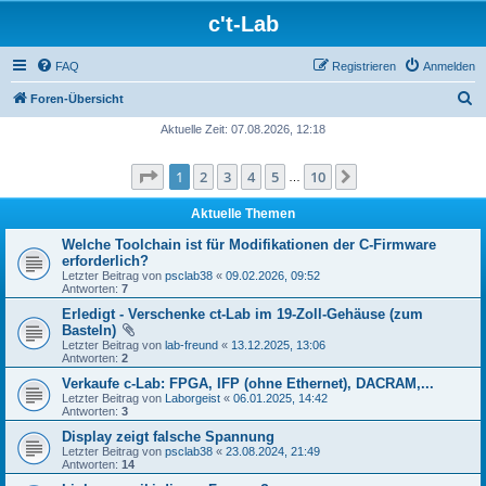
c't-Lab
FAQ
Registrieren
Anmelden
S
Foren-Übersicht
u
Aktuelle Zeit: 07.08.2026, 12:18
c
Seite
1
von
10
1
2
3
4
5
10
Nächste
h
…
e
Aktuelle Themen
Welche Toolchain ist für Modifikationen der C-Firmware
erforderlich?
Letzter Beitrag von
psclab38
«
09.02.2026, 09:52
Antworten:
7
Erledigt - Verschenke ct-Lab im 19-Zoll-Gehäuse (zum
Basteln)
Letzter Beitrag von
lab-freund
«
13.12.2025, 13:06
Antworten:
2
Verkaufe c-Lab: FPGA, IFP (ohne Ethernet), DACRAM,...
Letzter Beitrag von
Laborgeist
«
06.01.2025, 14:42
Antworten:
3
Display zeigt falsche Spannung
Letzter Beitrag von
psclab38
«
23.08.2024, 21:49
Antworten:
14