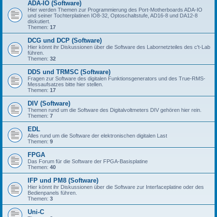
ADA-IO (Software)
Hier werden Themen zur Programmierung des Port-Motherboards ADA-IO
und seiner Tochterplatinen IO8-32, Optoschaltstufe, AD16-8 und DA12-8
diskutiert.
Themen:
17
DCG und DCP (Software)
Hier könnt ihr Diskussionen über die Software des Labornetzteiles des c't-Lab
führen.
Themen:
32
DDS und TRMSC (Software)
Fragen zur Software des digitalen Funktionsgenerators und des True-RMS-
Messaufsatzes bitte hier stellen.
Themen:
17
DIV (Software)
Themen rund um die Software des Digitalvoltmeters DIV gehören hier rein.
Themen:
7
EDL
Alles rund um die Software der elektronischen digitalen Last
Themen:
9
FPGA
Das Forum für die Software der FPGA-Basisplatine
Themen:
40
IFP und PM8 (Software)
Hier könnt ihr Diskussionen über die Software zur Interfaceplatine oder des
Bedienpanels führen.
Themen:
3
Uni-C