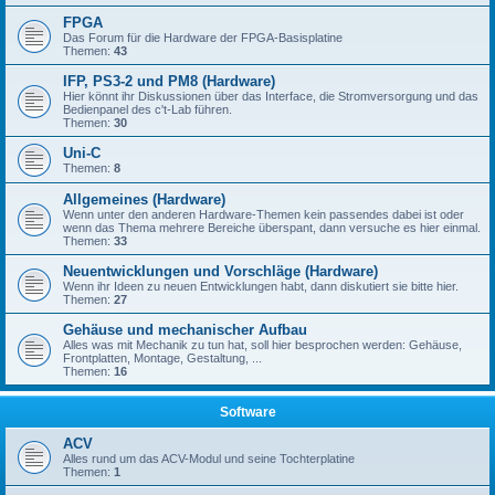
FPGA
Das Forum für die Hardware der FPGA-Basisplatine
Themen:
43
IFP, PS3-2 und PM8 (Hardware)
Hier könnt ihr Diskussionen über das Interface, die Stromversorgung und das
Bedienpanel des c't-Lab führen.
Themen:
30
Uni-C
Themen:
8
Allgemeines (Hardware)
Wenn unter den anderen Hardware-Themen kein passendes dabei ist oder
wenn das Thema mehrere Bereiche überspant, dann versuche es hier einmal.
Themen:
33
Neuentwicklungen und Vorschläge (Hardware)
Wenn ihr Ideen zu neuen Entwicklungen habt, dann diskutiert sie bitte hier.
Themen:
27
Gehäuse und mechanischer Aufbau
Alles was mit Mechanik zu tun hat, soll hier besprochen werden: Gehäuse,
Frontplatten, Montage, Gestaltung, ...
Themen:
16
Software
ACV
Alles rund um das ACV-Modul und seine Tochterplatine
Themen:
1