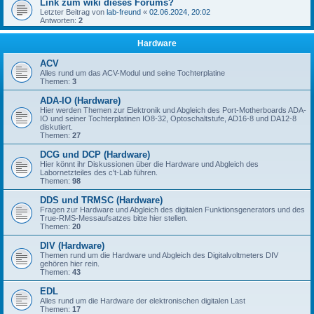
Link zum wiki dieses Forums?
Letzter Beitrag von
lab-freund
«
02.06.2024, 20:02
Antworten:
2
Hardware
ACV
Alles rund um das ACV-Modul und seine Tochterplatine
Themen:
3
ADA-IO (Hardware)
Hier werden Themen zur Elektronik und Abgleich des Port-Motherboards ADA-
IO und seiner Tochterplatinen IO8-32, Optoschaltstufe, AD16-8 und DA12-8
diskutiert.
Themen:
27
DCG und DCP (Hardware)
Hier könnt ihr Diskussionen über die Hardware und Abgleich des
Labornetzteiles des c't-Lab führen.
Themen:
98
DDS und TRMSC (Hardware)
Fragen zur Hardware und Abgleich des digitalen Funktionsgenerators und des
True-RMS-Messaufsatzes bitte hier stellen.
Themen:
20
DIV (Hardware)
Themen rund um die Hardware und Abgleich des Digitalvoltmeters DIV
gehören hier rein.
Themen:
43
EDL
Alles rund um die Hardware der elektronischen digitalen Last
Themen:
17