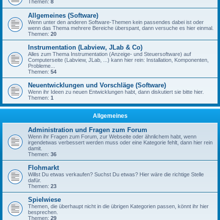
Themen:
8
Allgemeines (Software)
Wenn unter den anderen Software-Themen kein passendes dabei ist oder
wenn das Thema mehrere Bereiche überspant, dann versuche es hier einmal.
Themen:
20
Instrumentation (Labview, JLab & Co)
Alles zum Thema Instrumentation (Anzeige- und Steuersoftware) auf
Computerseite (Labview, JLab, ...) kann hier rein: Installation, Komponenten,
Probleme...
Themen:
54
Neuentwicklungen und Vorschläge (Software)
Wenn ihr Ideen zu neuen Entwicklungen habt, dann diskutiert sie bitte hier.
Themen:
1
Allgemeines
Administration und Fragen zum Forum
Wenn ihr Fragen zum Forum, zur Webseite oder ähnlichem habt, wenn
irgendetwas verbessert werden muss oder eine Kategorie fehlt, dann hier rein
damit.
Themen:
36
Flohmarkt
Willst Du etwas verkaufen? Suchst Du etwas? Hier wäre die richtige Stelle
dafür.
Themen:
23
Spielwiese
Themen, die überhaupt nicht in die übrigen Kategorien passen, könnt ihr hier
besprechen.
Themen:
29