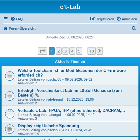
c't-Lab
FAQ
Registrieren
Anmelden
S
Foren-Übersicht
u
Aktuelle Zeit: 08.08.2026, 06:27
c
Seite
1
von
10
1
2
3
4
5
10
Nächste
h
…
e
Aktuelle Themen
Welche Toolchain ist für Modifikationen der C-Firmware
erforderlich?
Letzter Beitrag von
psclab38
«
09.02.2026, 09:52
Antworten:
7
Erledigt - Verschenke ct-Lab im 19-Zoll-Gehäuse (zum
Basteln)
Letzter Beitrag von
lab-freund
«
13.12.2025, 13:06
Antworten:
2
Verkaufe c-Lab: FPGA, IFP (ohne Ethernet), DACRAM,...
Letzter Beitrag von
Laborgeist
«
06.01.2025, 14:42
Antworten:
3
Display zeigt falsche Spannung
Letzter Beitrag von
psclab38
«
23.08.2024, 21:49
Antworten:
14