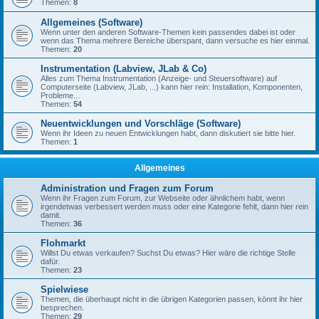
Themen:
8
Allgemeines (Software)
Wenn unter den anderen Software-Themen kein passendes dabei ist oder
wenn das Thema mehrere Bereiche überspant, dann versuche es hier einmal.
Themen:
20
Instrumentation (Labview, JLab & Co)
Alles zum Thema Instrumentation (Anzeige- und Steuersoftware) auf
Computerseite (Labview, JLab, ...) kann hier rein: Installation, Komponenten,
Probleme...
Themen:
54
Neuentwicklungen und Vorschläge (Software)
Wenn ihr Ideen zu neuen Entwicklungen habt, dann diskutiert sie bitte hier.
Themen:
1
Allgemeines
Administration und Fragen zum Forum
Wenn ihr Fragen zum Forum, zur Webseite oder ähnlichem habt, wenn
irgendetwas verbessert werden muss oder eine Kategorie fehlt, dann hier rein
damit.
Themen:
36
Flohmarkt
Willst Du etwas verkaufen? Suchst Du etwas? Hier wäre die richtige Stelle
dafür.
Themen:
23
Spielwiese
Themen, die überhaupt nicht in die übrigen Kategorien passen, könnt ihr hier
besprechen.
Themen:
29