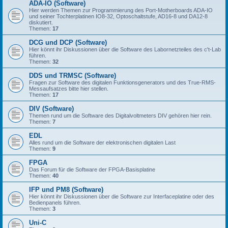
ADA-IO (Software)
Hier werden Themen zur Programmierung des Port-Motherboards ADA-IO
und seiner Tochterplatinen IO8-32, Optoschaltstufe, AD16-8 und DA12-8
diskutiert.
Themen:
17
DCG und DCP (Software)
Hier könnt ihr Diskussionen über die Software des Labornetzteiles des c't-Lab
führen.
Themen:
32
DDS und TRMSC (Software)
Fragen zur Software des digitalen Funktionsgenerators und des True-RMS-
Messaufsatzes bitte hier stellen.
Themen:
17
DIV (Software)
Themen rund um die Software des Digitalvoltmeters DIV gehören hier rein.
Themen:
7
EDL
Alles rund um die Software der elektronischen digitalen Last
Themen:
9
FPGA
Das Forum für die Software der FPGA-Basisplatine
Themen:
40
IFP und PM8 (Software)
Hier könnt ihr Diskussionen über die Software zur Interfaceplatine oder des
Bedienpanels führen.
Themen:
3
Uni-C