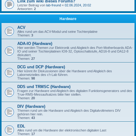
Link zum wiki dieses Forums?
Letzter Beitrag von
lab-freund
«
02.06.2024, 20:02
Antworten:
2
Hardware
ACV
Alles rund um das ACV-Modul und seine Tochterplatine
Themen:
3
ADA-IO (Hardware)
Hier werden Themen zur Elektronik und Abgleich des Port-Motherboards ADA-
IO und seiner Tochterplatinen IO8-32, Optoschaltstufe, AD16-8 und DA12-8
diskutiert.
Themen:
27
DCG und DCP (Hardware)
Hier könnt ihr Diskussionen über die Hardware und Abgleich des
Labornetzteiles des c't-Lab führen.
Themen:
98
DDS und TRMSC (Hardware)
Fragen zur Hardware und Abgleich des digitalen Funktionsgenerators und des
True-RMS-Messaufsatzes bitte hier stellen.
Themen:
20
DIV (Hardware)
Themen rund um die Hardware und Abgleich des Digitalvoltmeters DIV
gehören hier rein.
Themen:
43
EDL
Alles rund um die Hardware der elektronischen digitalen Last
Themen:
17