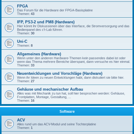
FPGA
Das Forum für die Hardware der FPGA-Basisplatine
Themen:
43
IFP, PS3-2 und PM8 (Hardware)
Hier könnt ihr Diskussionen über das Interface, die Stromversorgung und das
Bedienpanel des c't-Lab führen.
Themen:
30
Uni-C
Themen:
8
Allgemeines (Hardware)
Wenn unter den anderen Hardware-Themen kein passendes dabei ist oder
wenn das Thema mehrere Bereiche überspant, dann versuche es hier einmal.
Themen:
33
Neuentwicklungen und Vorschläge (Hardware)
Wenn ihr Ideen zu neuen Entwicklungen habt, dann diskutiert sie bitte hier.
Themen:
27
Gehäuse und mechanischer Aufbau
Alles was mit Mechanik zu tun hat, soll hier besprochen werden: Gehäuse,
Frontplatten, Montage, Gestaltung, ...
Themen:
16
Software
ACV
Alles rund um das ACV-Modul und seine Tochterplatine
Themen:
1