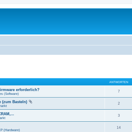
ANTWORTEN
Firmware erforderlich?
7
es (Software)
e (zum Basteln)
2
markt
CRAM,...
3
arkt
14
P (Hardware)