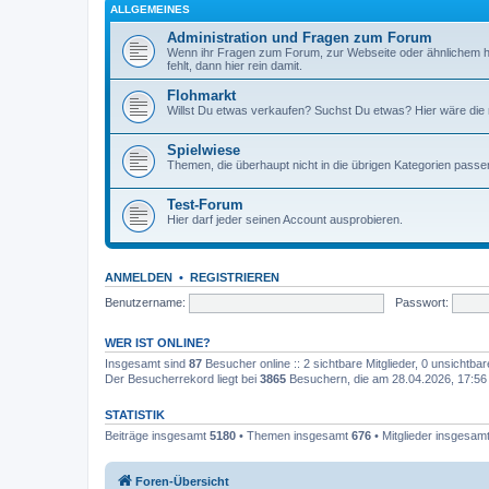
ALLGEMEINES
Administration und Fragen zum Forum
Wenn ihr Fragen zum Forum, zur Webseite oder ähnlichem h
fehlt, dann hier rein damit.
Flohmarkt
Willst Du etwas verkaufen? Suchst Du etwas? Hier wäre die ri
Spielwiese
Themen, die überhaupt nicht in die übrigen Kategorien passen
Test-Forum
Hier darf jeder seinen Account ausprobieren.
ANMELDEN
•
REGISTRIEREN
Benutzername:
Passwort:
WER IST ONLINE?
Insgesamt sind
87
Besucher online :: 2 sichtbare Mitglieder, 0 unsichtba
Der Besucherrekord liegt bei
3865
Besuchern, die am 28.04.2026, 17:56 g
STATISTIK
Beiträge insgesamt
5180
• Themen insgesamt
676
• Mitglieder insgesam
Foren-Übersicht