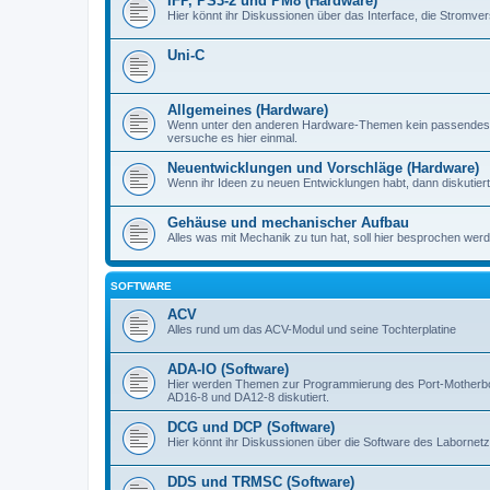
IFP, PS3-2 und PM8 (Hardware)
Hier könnt ihr Diskussionen über das Interface, die Stromve
Uni-C
Allgemeines (Hardware)
Wenn unter den anderen Hardware-Themen kein passendes d
versuche es hier einmal.
Neuentwicklungen und Vorschläge (Hardware)
Wenn ihr Ideen zu neuen Entwicklungen habt, dann diskutiert s
Gehäuse und mechanischer Aufbau
Alles was mit Mechanik zu tun hat, soll hier besprochen werd
SOFTWARE
ACV
Alles rund um das ACV-Modul und seine Tochterplatine
ADA-IO (Software)
Hier werden Themen zur Programmierung des Port-Motherboa
AD16-8 und DA12-8 diskutiert.
DCG und DCP (Software)
Hier könnt ihr Diskussionen über die Software des Labornetzt
DDS und TRMSC (Software)