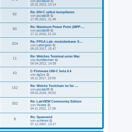
s
N
von
psclab38
a
e
t
e
25.01.2023, 23:14
g
i
e
u
t
r
e
Re: DIV-C selbst kompilieren
r
92
B
s
N
von
psclab38
a
e
t
e
17.05.2021, 21:48
g
i
e
u
t
r
e
Re: Maximum Power Point (MPP-…
r
80
B
s
N
von
psclab38
a
e
t
e
17.11.2016, 21:10
g
i
e
u
t
r
e
Re: FPGA Lab: modulierbarer S…
r
324
B
s
N
von
Laborgeist
a
e
t
e
05.03.2017, 15:47
g
i
e
u
t
r
e
Re: Welches Terminal unter Mac
r
11
B
s
N
von
Korbflechter
a
e
t
e
09.04.2012, 14:39
g
i
e
u
t
r
e
C-Firmware UNI-C beta 0.4
r
43
B
s
N
von
dg1vs
a
e
t
e
18.11.2017, 23:59
g
i
e
u
t
r
e
Re: Welche Toolchain ist für …
r
152
B
s
N
von
psclab38
a
e
t
e
09.02.2026, 09:52
g
i
e
u
t
r
e
Re: LabVIEW Community Edition
r
B
302
s
N
von
Viviatis
a
e
t
e
04.11.2022, 17:28
g
i
e
u
t
r
e
r
Re: Spannend
B
8
s
a
N
von
schimmi
e
t
g
e
07.12.2007, 13:17
i
e
u
t
r
e
r