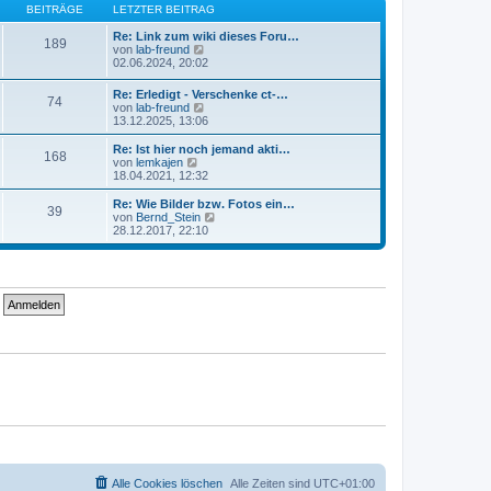
B
s
BEITRÄGE
LETZTER BEITRAG
a
e
t
g
i
e
Re: Link zum wiki dieses Foru…
189
t
r
N
von
lab-freund
r
B
e
02.06.2024, 20:02
a
e
u
g
i
e
Re: Erledigt - Verschenke ct-…
74
t
s
N
von
lab-freund
r
t
e
13.12.2025, 13:06
a
e
u
g
r
e
Re: Ist hier noch jemand akti…
B
168
s
N
von
lemkajen
e
t
e
18.04.2021, 12:32
i
e
u
t
r
e
Re: Wie Bilder bzw. Fotos ein…
r
39
B
s
N
von
Bernd_Stein
a
e
t
e
28.12.2017, 22:10
g
i
e
u
t
r
e
r
B
s
a
e
t
g
i
e
t
r
r
B
a
e
g
i
t
r
a
g
Alle Cookies löschen
Alle Zeiten sind
UTC+01:00