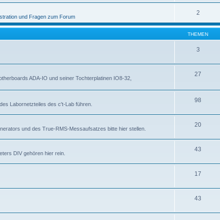
2
stration und Fragen zum Forum
THEMEN
3
27
otherboards ADA-IO und seiner Tochterplatinen IO8-32,
98
des Labornetzteiles des c't-Lab führen.
20
nerators und des True-RMS-Messaufsatzes bitte hier stellen.
43
ters DIV gehören hier rein.
17
43