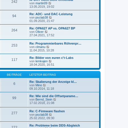
r
242
B
s
N
von
martin09
a
e
t
e
13.05.2019, 19:02
g
i
e
u
t
r
e
Re: ADC- und DAC-Leistung
r
94
B
s
N
von
psclab38
a
e
t
e
01.09.2020, 21:47
g
i
e
u
t
r
e
Re: OPA627 AP vs. OPA627 BP
r
264
B
s
N
von
Oliver
a
e
t
e
27.04.2021, 17:52
g
i
e
u
t
r
e
Re: Programmierbares Röhrenpr…
r
B
253
s
N
von
clmanu
a
e
t
e
11.04.2015, 10:28
g
i
e
u
t
r
e
Re: Bilder von euren c't-Labs
r
B
117
s
N
von
lemkajen
a
e
t
e
18.04.2020, 16:51
g
i
e
u
t
r
e
r
B
s
BEITRÄGE
LETZTER BEITRAG
a
e
t
g
i
e
Re: Skalierung der Anzeige kl…
6
t
N
r
von
Mino
r
e
B
09.10.2014, 11:18
a
u
e
g
e
i
Re: Wie sind die Offsetparame…
99
s
t
N
von
Bernd_Stein
t
r
e
17.02.2018, 21:08
e
a
u
r
g
e
Re: C-Firmware flashen
B
277
s
N
von
psclab38
e
t
e
25.02.2022, 09:30
i
e
u
t
r
e
Re: Probleme beim DDS-Abgleich
r
B
272