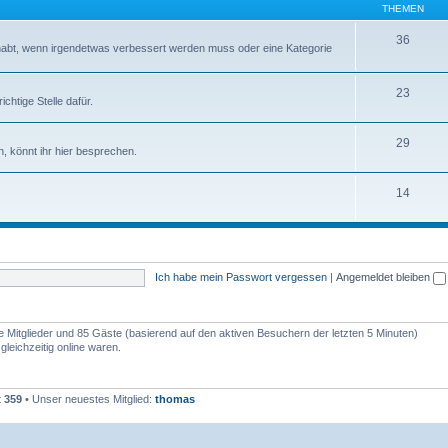
THEMEN
36
abt, wenn irgendetwas verbessert werden muss oder eine Kategorie
23
chtige Stelle dafür.
29
, könnt ihr hier besprechen.
14
Ich habe mein Passwort vergessen
|
Angemeldet bleiben
re Mitglieder und 85 Gäste (basierend auf den aktiven Besuchern der letzten 5 Minuten)
leichzeitig online waren.
t
359
• Unser neuestes Mitglied:
thomas