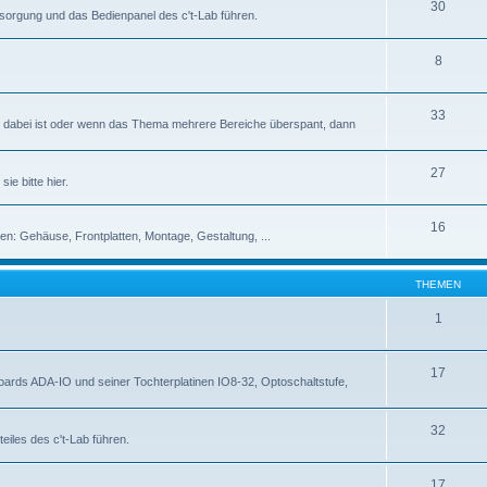
30
rsorgung und das Bedienpanel des c't-Lab führen.
8
33
abei ist oder wenn das Thema mehrere Bereiche überspant, dann
27
ie bitte hier.
16
en: Gehäuse, Frontplatten, Montage, Gestaltung, ...
THEMEN
1
17
rds ADA-IO und seiner Tochterplatinen IO8-32, Optoschaltstufe,
32
eiles des c't-Lab führen.
17