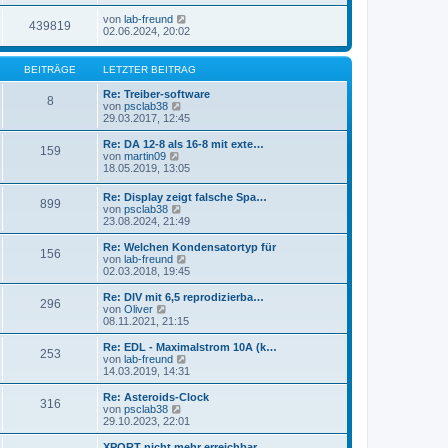
von
lab-freund
439819
02.06.2024, 20:02
BEITRÄGE
LETZTER BEITRAG
Re: Treiber-software
8
N
von
psclab38
e
29.03.2017, 12:45
u
e
Re: DA 12-8 als 16-8 mit exte…
159
s
N
von
martin09
t
e
18.05.2019, 13:05
e
u
r
e
Re: Display zeigt falsche Spa…
B
899
s
N
von
psclab38
e
t
e
23.08.2024, 21:49
i
e
u
t
r
e
Re: Welchen Kondensatortyp für
r
B
156
s
N
von
lab-freund
a
e
t
e
02.03.2018, 19:45
g
i
e
u
t
r
e
Re: DIV mit 6,5 reprodizierba…
r
296
B
s
N
von
Oliver
a
e
t
e
08.11.2021, 21:15
g
i
e
u
t
r
e
Re: EDL - Maximalstrom 10A (k…
r
253
B
s
N
von
lab-freund
a
e
t
e
14.03.2019, 14:31
g
i
e
u
t
r
e
Re: Asteroids-Clock
r
316
B
s
N
von
psclab38
a
e
t
e
29.10.2023, 22:01
g
i
e
u
t
r
e
XPORT nicht mehr erreichbar