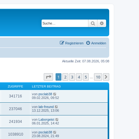
Suche
Erweiterte Suche
Registrieren
Anmelden
Aktuelle Zeit: 07.08.2026, 05:08
Seite
1
von
10
1
2
3
4
5
10
Nächste
…
ZUGRIFFE
LETZTER BEITRAG
von
psclab38
341716
09.02.2026, 09:52
von
lab-freund
237046
13.12.2025, 13:06
von
Laborgeist
241934
06.01.2025, 14:42
von
psclab38
1038910
23.08.2024, 21:49