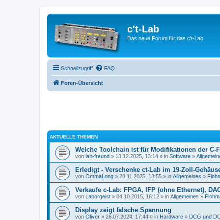
c't-Lab
Das neue Forum für das c't-Lab
Schnellzugriff
FAQ
Foren-Übersicht
AKTUELLE THEMEN
Welche Toolchain ist für Modifikationen der C-
von
lab-freund
» 13.12.2025, 13:14 » in
Software
»
Allgemein
Erledigt - Verschenke ct-Lab im 19-Zoll-Gehäus
von
OmmaLong
» 28.11.2025, 13:55 » in
Allgemeines
»
Floh
Verkaufe c-Lab: FPGA, IFP (ohne Ethernet), DA
von
Laborgeist
» 04.10.2015, 16:12 » in
Allgemeines
»
Flohm
Display zeigt falsche Spannung
von
Oliver
» 26.07.2024, 17:44 » in
Hardware
»
DCG und DC