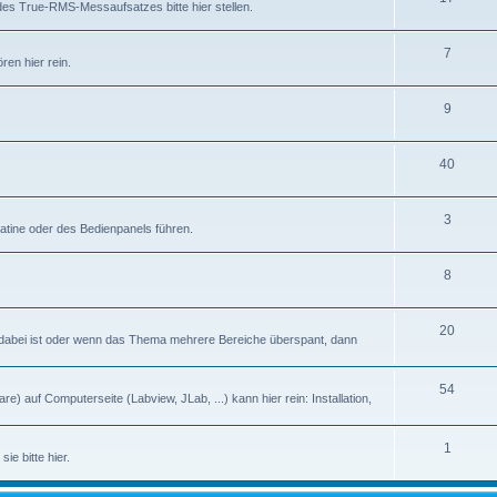
des True-RMS-Messaufsatzes bitte hier stellen.
7
en hier rein.
9
40
3
latine oder des Bedienpanels führen.
8
20
abei ist oder wenn das Thema mehrere Bereiche überspant, dann
54
) auf Computerseite (Labview, JLab, ...) kann hier rein: Installation,
1
ie bitte hier.