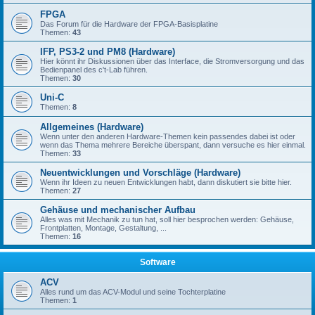
FPGA
Das Forum für die Hardware der FPGA-Basisplatine
Themen:
43
IFP, PS3-2 und PM8 (Hardware)
Hier könnt ihr Diskussionen über das Interface, die Stromversorgung und das
Bedienpanel des c't-Lab führen.
Themen:
30
Uni-C
Themen:
8
Allgemeines (Hardware)
Wenn unter den anderen Hardware-Themen kein passendes dabei ist oder
wenn das Thema mehrere Bereiche überspant, dann versuche es hier einmal.
Themen:
33
Neuentwicklungen und Vorschläge (Hardware)
Wenn ihr Ideen zu neuen Entwicklungen habt, dann diskutiert sie bitte hier.
Themen:
27
Gehäuse und mechanischer Aufbau
Alles was mit Mechanik zu tun hat, soll hier besprochen werden: Gehäuse,
Frontplatten, Montage, Gestaltung, ...
Themen:
16
Software
ACV
Alles rund um das ACV-Modul und seine Tochterplatine
Themen:
1