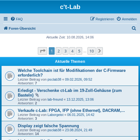
c't-Lab
FAQ
Registrieren
Anmelden
S
Foren-Übersicht
u
Aktuelle Zeit: 10.08.2026, 14:06
c
Seite
1
von
10
1
2
3
4
5
10
Nächste
h
…
e
Aktuelle Themen
Welche Toolchain ist für Modifikationen der C-Firmware
erforderlich?
Letzter Beitrag von
psclab38
«
09.02.2026, 09:52
Antworten:
7
Erledigt - Verschenke ct-Lab im 19-Zoll-Gehäuse (zum
Basteln)
Letzter Beitrag von
lab-freund
«
13.12.2025, 13:06
Antworten:
2
Verkaufe c-Lab: FPGA, IFP (ohne Ethernet), DACRAM,...
Letzter Beitrag von
Laborgeist
«
06.01.2025, 14:42
Antworten:
3
Display zeigt falsche Spannung
Letzter Beitrag von
psclab38
«
23.08.2024, 21:49
Antworten:
14