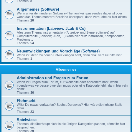
Themen:
8
Allgemeines (Software)
Wenn unter den anderen Software-Themen kein passendes dabei ist oder
wenn das Thema mehrere Bereiche überspant, dann versuche es hier einmal.
Themen:
20
Instrumentation (Labview, JLab & Co)
Alles zum Thema Instrumentation (Anzeige- und Steuersoftware) auf
Computerseite (Labview, JLab, ...) kann hier rein: Installation, Komponenten,
Probleme...
Themen:
54
Neuentwicklungen und Vorschläge (Software)
Wenn ihr Ideen zu neuen Entwicklungen habt, dann diskutiert sie bitte hier.
Themen:
1
Allgemeines
Administration und Fragen zum Forum
Wenn ihr Fragen zum Forum, zur Webseite oder ähnlichem habt, wenn
irgendetwas verbessert werden muss oder eine Kategorie fehlt, dann hier rein
damit.
Themen:
36
Flohmarkt
Willst Du etwas verkaufen? Suchst Du etwas? Hier wäre die richtige Stelle
dafür.
Themen:
23
Spielwiese
Themen, die überhaupt nicht in die übrigen Kategorien passen, könnt ihr hier
besprechen.
Themen:
29