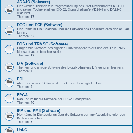
ADA-IO (Software)
Hier werden Themen zur Programmierung des Port-Motherboards ADA-IO
und seiner Tochterplatinen IO8-32, Optoschaltstufe, AD16-8 und DA12-8
diskutiert.
Themen:
17
DCG und DCP (Software)
Hier könnt ihr Diskussionen über die Software des Labornetzteiles des c't-Lab
führen.
Themen:
32
DDS und TRMSC (Software)
Fragen zur Software des digitalen Funktionsgenerators und des True-RMS-
Messaufsatzes bitte hier stellen.
Themen:
17
DIV (Software)
Themen rund um die Software des Digitalvoltmeters DIV gehören hier rein.
Themen:
7
EDL
Alles rund um die Software der elektronischen digitalen Last
Themen:
9
FPGA
Das Forum für die Software der FPGA-Basisplatine
Themen:
40
IFP und PM8 (Software)
Hier könnt ihr Diskussionen über die Software zur Interfaceplatine oder des
Bedienpanels führen.
Themen:
3
Uni-C