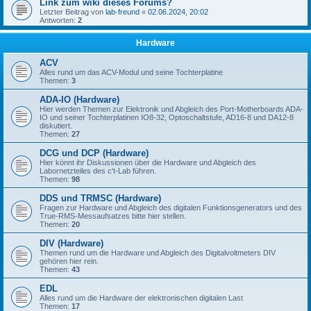
Link zum wiki dieses Forums?
Letzter Beitrag von
lab-freund
«
02.06.2024, 20:02
Antworten:
2
Hardware
ACV
Alles rund um das ACV-Modul und seine Tochterplatine
Themen:
3
ADA-IO (Hardware)
Hier werden Themen zur Elektronik und Abgleich des Port-Motherboards ADA-
IO und seiner Tochterplatinen IO8-32, Optoschaltstufe, AD16-8 und DA12-8
diskutiert.
Themen:
27
DCG und DCP (Hardware)
Hier könnt ihr Diskussionen über die Hardware und Abgleich des
Labornetzteiles des c't-Lab führen.
Themen:
98
DDS und TRMSC (Hardware)
Fragen zur Hardware und Abgleich des digitalen Funktionsgenerators und des
True-RMS-Messaufsatzes bitte hier stellen.
Themen:
20
DIV (Hardware)
Themen rund um die Hardware und Abgleich des Digitalvoltmeters DIV
gehören hier rein.
Themen:
43
EDL
Alles rund um die Hardware der elektronischen digitalen Last
Themen:
17