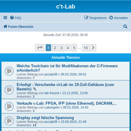
c't-Lab
FAQ
Registrieren
Anmelden
S
Foren-Übersicht
u
Aktuelle Zeit: 07.08.2026, 09:40
c
Seite
1
von
10
1
2
3
4
5
10
Nächste
h
…
e
Aktuelle Themen
Welche Toolchain ist für Modifikationen der C-Firmware
erforderlich?
Letzter Beitrag von
psclab38
«
09.02.2026, 09:52
Antworten:
7
Erledigt - Verschenke ct-Lab im 19-Zoll-Gehäuse (zum
Basteln)
Letzter Beitrag von
lab-freund
«
13.12.2025, 13:06
Antworten:
2
Verkaufe c-Lab: FPGA, IFP (ohne Ethernet), DACRAM,...
Letzter Beitrag von
Laborgeist
«
06.01.2025, 14:42
Antworten:
3
Display zeigt falsche Spannung
Letzter Beitrag von
psclab38
«
23.08.2024, 21:49
Antworten:
14