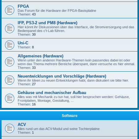
FPGA
Das Forum für die Hardware der FPGA-Basisplatine
Themen:
43
IFP, PS3-2 und PM8 (Hardware)
Hier könnt ihr Diskussionen über das Interface, die Stromversorgung und das
Bedienpanel des c't-Lab führen.
Themen:
30
Uni-C
Themen:
8
Allgemeines (Hardware)
Wenn unter den anderen Hardware-Themen kein passendes dabei ist oder
wenn das Thema mehrere Bereiche überspant, dann versuche es hier einmal.
Themen:
33
Neuentwicklungen und Vorschläge (Hardware)
Wenn ihr Ideen zu neuen Entwicklungen habt, dann diskutiert sie bitte hier.
Themen:
27
Gehäuse und mechanischer Aufbau
Alles was mit Mechanik zu tun hat, soll hier besprochen werden: Gehäuse,
Frontplatten, Montage, Gestaltung, ...
Themen:
16
Software
ACV
Alles rund um das ACV-Modul und seine Tochterplatine
Themen:
1