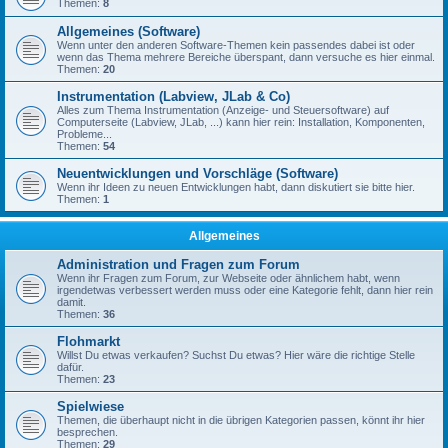
Themen:
8
Allgemeines (Software)
Wenn unter den anderen Software-Themen kein passendes dabei ist oder
wenn das Thema mehrere Bereiche überspant, dann versuche es hier einmal.
Themen:
20
Instrumentation (Labview, JLab & Co)
Alles zum Thema Instrumentation (Anzeige- und Steuersoftware) auf
Computerseite (Labview, JLab, ...) kann hier rein: Installation, Komponenten,
Probleme...
Themen:
54
Neuentwicklungen und Vorschläge (Software)
Wenn ihr Ideen zu neuen Entwicklungen habt, dann diskutiert sie bitte hier.
Themen:
1
Allgemeines
Administration und Fragen zum Forum
Wenn ihr Fragen zum Forum, zur Webseite oder ähnlichem habt, wenn
irgendetwas verbessert werden muss oder eine Kategorie fehlt, dann hier rein
damit.
Themen:
36
Flohmarkt
Willst Du etwas verkaufen? Suchst Du etwas? Hier wäre die richtige Stelle
dafür.
Themen:
23
Spielwiese
Themen, die überhaupt nicht in die übrigen Kategorien passen, könnt ihr hier
besprechen.
Themen:
29