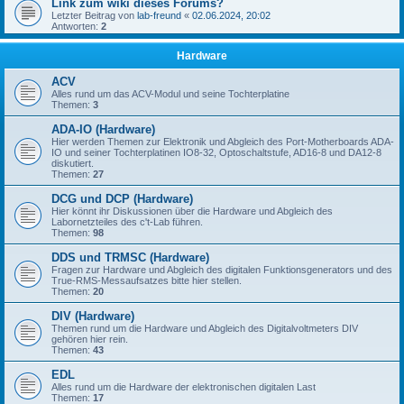
Link zum wiki dieses Forums?
Letzter Beitrag von
lab-freund
«
02.06.2024, 20:02
Antworten:
2
Hardware
ACV
Alles rund um das ACV-Modul und seine Tochterplatine
Themen:
3
ADA-IO (Hardware)
Hier werden Themen zur Elektronik und Abgleich des Port-Motherboards ADA-
IO und seiner Tochterplatinen IO8-32, Optoschaltstufe, AD16-8 und DA12-8
diskutiert.
Themen:
27
DCG und DCP (Hardware)
Hier könnt ihr Diskussionen über die Hardware und Abgleich des
Labornetzteiles des c't-Lab führen.
Themen:
98
DDS und TRMSC (Hardware)
Fragen zur Hardware und Abgleich des digitalen Funktionsgenerators und des
True-RMS-Messaufsatzes bitte hier stellen.
Themen:
20
DIV (Hardware)
Themen rund um die Hardware und Abgleich des Digitalvoltmeters DIV
gehören hier rein.
Themen:
43
EDL
Alles rund um die Hardware der elektronischen digitalen Last
Themen:
17