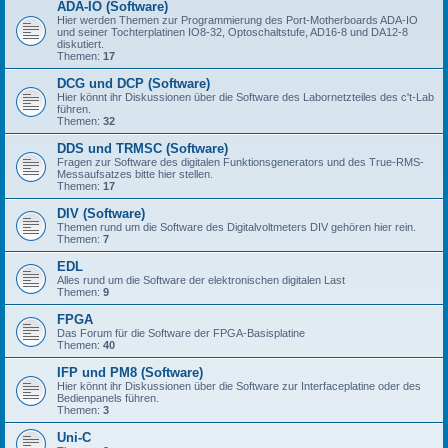
ADA-IO (Software)
Hier werden Themen zur Programmierung des Port-Motherboards ADA-IO
und seiner Tochterplatinen IO8-32, Optoschaltstufe, AD16-8 und DA12-8
diskutiert.
Themen:
17
DCG und DCP (Software)
Hier könnt ihr Diskussionen über die Software des Labornetzteiles des c't-Lab
führen.
Themen:
32
DDS und TRMSC (Software)
Fragen zur Software des digitalen Funktionsgenerators und des True-RMS-
Messaufsatzes bitte hier stellen.
Themen:
17
DIV (Software)
Themen rund um die Software des Digitalvoltmeters DIV gehören hier rein.
Themen:
7
EDL
Alles rund um die Software der elektronischen digitalen Last
Themen:
9
FPGA
Das Forum für die Software der FPGA-Basisplatine
Themen:
40
IFP und PM8 (Software)
Hier könnt ihr Diskussionen über die Software zur Interfaceplatine oder des
Bedienpanels führen.
Themen:
3
Uni-C