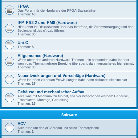
FPGA
Das Forum für die Hardware der FPGA-Basisplatine
Themen:
43
IFP, PS3-2 und PM8 (Hardware)
Hier könnt ihr Diskussionen über das Interface, die Stromversorgung und das
Bedienpanel des c't-Lab führen.
Themen:
30
Uni-C
Themen:
8
Allgemeines (Hardware)
Wenn unter den anderen Hardware-Themen kein passendes dabei ist oder
wenn das Thema mehrere Bereiche überspant, dann versuche es hier einmal.
Themen:
33
Neuentwicklungen und Vorschläge (Hardware)
Wenn ihr Ideen zu neuen Entwicklungen habt, dann diskutiert sie bitte hier.
Themen:
27
Gehäuse und mechanischer Aufbau
Alles was mit Mechanik zu tun hat, soll hier besprochen werden: Gehäuse,
Frontplatten, Montage, Gestaltung, ...
Themen:
16
Software
ACV
Alles rund um das ACV-Modul und seine Tochterplatine
Themen:
1