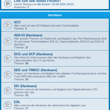
Link zum wiki dieses Forums?
Letzter Beitrag von
lab-freund
«
02.06.2024, 20:02
Antworten:
2
Hardware
ACV
Alles rund um das ACV-Modul und seine Tochterplatine
Themen:
3
ADA-IO (Hardware)
Hier werden Themen zur Elektronik und Abgleich des Port-Motherboards ADA-
IO und seiner Tochterplatinen IO8-32, Optoschaltstufe, AD16-8 und DA12-8
diskutiert.
Themen:
27
DCG und DCP (Hardware)
Hier könnt ihr Diskussionen über die Hardware und Abgleich des
Labornetzteiles des c't-Lab führen.
Themen:
98
DDS und TRMSC (Hardware)
Fragen zur Hardware und Abgleich des digitalen Funktionsgenerators und des
True-RMS-Messaufsatzes bitte hier stellen.
Themen:
20
DIV (Hardware)
Themen rund um die Hardware und Abgleich des Digitalvoltmeters DIV
gehören hier rein.
Themen:
43
EDL
Alles rund um die Hardware der elektronischen digitalen Last
Themen:
17