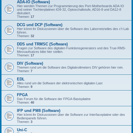
ADA-IO (Software)
Hier werden Themen zur Programmierung des Port-Motherboards ADA-IO
und seiner Tochterplatinen IO8-32, Optoschaltstufe, AD16-8 und DA12-8
diskutiert.
Themen:
17
DCG und DCP (Software)
Hier könnt ihr Diskussionen über die Software des Labornetzteiles des c't-Lab
führen.
Themen:
32
DDS und TRMSC (Software)
Fragen zur Software des digitalen Funktionsgenerators und des True-RMS-
Messaufsatzes bitte hier stellen.
Themen:
17
DIV (Software)
Themen rund um die Software des Digitalvoltmeters DIV gehören hier rein.
Themen:
7
EDL
Alles rund um die Software der elektronischen digitalen Last
Themen:
9
FPGA
Das Forum für die Software der FPGA-Basisplatine
Themen:
40
IFP und PM8 (Software)
Hier könnt ihr Diskussionen über die Software zur Interfaceplatine oder des
Bedienpanels führen.
Themen:
3
Uni-C