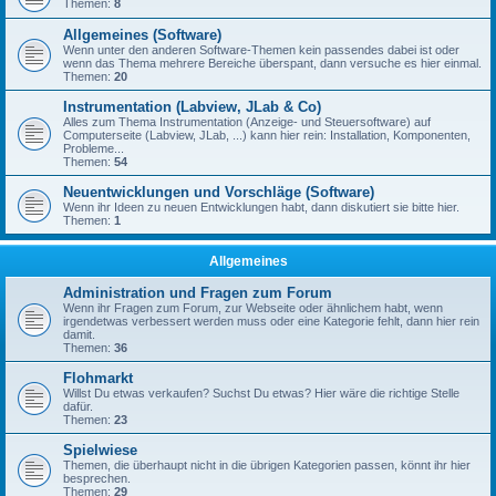
Themen:
8
Allgemeines (Software)
Wenn unter den anderen Software-Themen kein passendes dabei ist oder
wenn das Thema mehrere Bereiche überspant, dann versuche es hier einmal.
Themen:
20
Instrumentation (Labview, JLab & Co)
Alles zum Thema Instrumentation (Anzeige- und Steuersoftware) auf
Computerseite (Labview, JLab, ...) kann hier rein: Installation, Komponenten,
Probleme...
Themen:
54
Neuentwicklungen und Vorschläge (Software)
Wenn ihr Ideen zu neuen Entwicklungen habt, dann diskutiert sie bitte hier.
Themen:
1
Allgemeines
Administration und Fragen zum Forum
Wenn ihr Fragen zum Forum, zur Webseite oder ähnlichem habt, wenn
irgendetwas verbessert werden muss oder eine Kategorie fehlt, dann hier rein
damit.
Themen:
36
Flohmarkt
Willst Du etwas verkaufen? Suchst Du etwas? Hier wäre die richtige Stelle
dafür.
Themen:
23
Spielwiese
Themen, die überhaupt nicht in die übrigen Kategorien passen, könnt ihr hier
besprechen.
Themen:
29