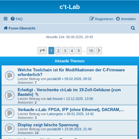
c't-Lab
FAQ
Registrieren
Anmelden
S
Foren-Übersicht
u
Aktuelle Zeit: 06.08.2026, 20:45
c
Seite
1
von
10
1
2
3
4
5
10
Nächste
h
…
e
Aktuelle Themen
Welche Toolchain ist für Modifikationen der C-Firmware
erforderlich?
Letzter Beitrag von
psclab38
«
09.02.2026, 09:52
Antworten:
7
Erledigt - Verschenke ct-Lab im 19-Zoll-Gehäuse (zum
Basteln)
Letzter Beitrag von
lab-freund
«
13.12.2025, 13:06
Antworten:
2
Verkaufe c-Lab: FPGA, IFP (ohne Ethernet), DACRAM,...
Letzter Beitrag von
Laborgeist
«
06.01.2025, 14:42
Antworten:
3
Display zeigt falsche Spannung
Letzter Beitrag von
psclab38
«
23.08.2024, 21:49
Antworten:
14