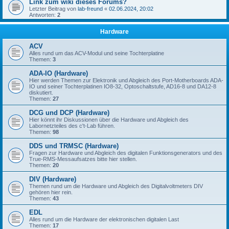
Link zum wiki dieses Forums?
Letzter Beitrag von
lab-freund
«
02.06.2024, 20:02
Antworten:
2
Hardware
ACV
Alles rund um das ACV-Modul und seine Tochterplatine
Themen:
3
ADA-IO (Hardware)
Hier werden Themen zur Elektronik und Abgleich des Port-Motherboards ADA-
IO und seiner Tochterplatinen IO8-32, Optoschaltstufe, AD16-8 und DA12-8
diskutiert.
Themen:
27
DCG und DCP (Hardware)
Hier könnt ihr Diskussionen über die Hardware und Abgleich des
Labornetzteiles des c't-Lab führen.
Themen:
98
DDS und TRMSC (Hardware)
Fragen zur Hardware und Abgleich des digitalen Funktionsgenerators und des
True-RMS-Messaufsatzes bitte hier stellen.
Themen:
20
DIV (Hardware)
Themen rund um die Hardware und Abgleich des Digitalvoltmeters DIV
gehören hier rein.
Themen:
43
EDL
Alles rund um die Hardware der elektronischen digitalen Last
Themen:
17