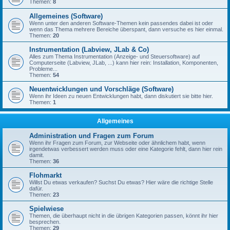
Themen:
8
Allgemeines (Software)
Wenn unter den anderen Software-Themen kein passendes dabei ist oder
wenn das Thema mehrere Bereiche überspant, dann versuche es hier einmal.
Themen:
20
Instrumentation (Labview, JLab & Co)
Alles zum Thema Instrumentation (Anzeige- und Steuersoftware) auf
Computerseite (Labview, JLab, ...) kann hier rein: Installation, Komponenten,
Probleme...
Themen:
54
Neuentwicklungen und Vorschläge (Software)
Wenn ihr Ideen zu neuen Entwicklungen habt, dann diskutiert sie bitte hier.
Themen:
1
Allgemeines
Administration und Fragen zum Forum
Wenn ihr Fragen zum Forum, zur Webseite oder ähnlichem habt, wenn
irgendetwas verbessert werden muss oder eine Kategorie fehlt, dann hier rein
damit.
Themen:
36
Flohmarkt
Willst Du etwas verkaufen? Suchst Du etwas? Hier wäre die richtige Stelle
dafür.
Themen:
23
Spielwiese
Themen, die überhaupt nicht in die übrigen Kategorien passen, könnt ihr hier
besprechen.
Themen:
29