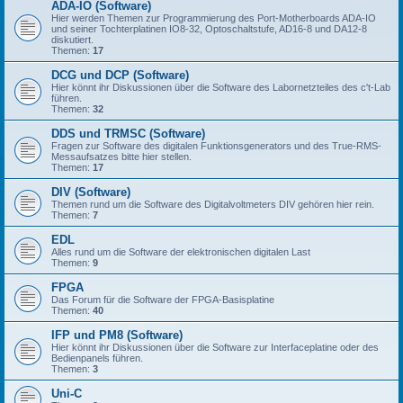
ADA-IO (Software)
Hier werden Themen zur Programmierung des Port-Motherboards ADA-IO
und seiner Tochterplatinen IO8-32, Optoschaltstufe, AD16-8 und DA12-8
diskutiert.
Themen:
17
DCG und DCP (Software)
Hier könnt ihr Diskussionen über die Software des Labornetzteiles des c't-Lab
führen.
Themen:
32
DDS und TRMSC (Software)
Fragen zur Software des digitalen Funktionsgenerators und des True-RMS-
Messaufsatzes bitte hier stellen.
Themen:
17
DIV (Software)
Themen rund um die Software des Digitalvoltmeters DIV gehören hier rein.
Themen:
7
EDL
Alles rund um die Software der elektronischen digitalen Last
Themen:
9
FPGA
Das Forum für die Software der FPGA-Basisplatine
Themen:
40
IFP und PM8 (Software)
Hier könnt ihr Diskussionen über die Software zur Interfaceplatine oder des
Bedienpanels führen.
Themen:
3
Uni-C