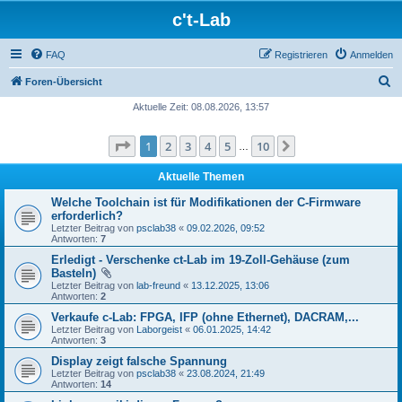
c't-Lab
FAQ
Registrieren
Anmelden
S
Foren-Übersicht
u
Aktuelle Zeit: 08.08.2026, 13:57
c
Seite
1
von
10
1
2
3
4
5
10
Nächste
h
…
e
Aktuelle Themen
Welche Toolchain ist für Modifikationen der C-Firmware
erforderlich?
Letzter Beitrag von
psclab38
«
09.02.2026, 09:52
Antworten:
7
Erledigt - Verschenke ct-Lab im 19-Zoll-Gehäuse (zum
Basteln)
Letzter Beitrag von
lab-freund
«
13.12.2025, 13:06
Antworten:
2
Verkaufe c-Lab: FPGA, IFP (ohne Ethernet), DACRAM,...
Letzter Beitrag von
Laborgeist
«
06.01.2025, 14:42
Antworten:
3
Display zeigt falsche Spannung
Letzter Beitrag von
psclab38
«
23.08.2024, 21:49
Antworten:
14