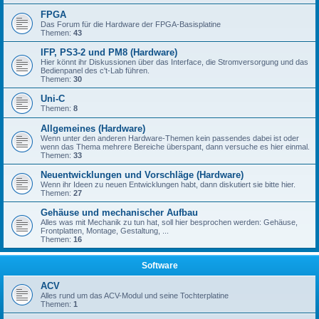
FPGA
Das Forum für die Hardware der FPGA-Basisplatine
Themen:
43
IFP, PS3-2 und PM8 (Hardware)
Hier könnt ihr Diskussionen über das Interface, die Stromversorgung und das
Bedienpanel des c't-Lab führen.
Themen:
30
Uni-C
Themen:
8
Allgemeines (Hardware)
Wenn unter den anderen Hardware-Themen kein passendes dabei ist oder
wenn das Thema mehrere Bereiche überspant, dann versuche es hier einmal.
Themen:
33
Neuentwicklungen und Vorschläge (Hardware)
Wenn ihr Ideen zu neuen Entwicklungen habt, dann diskutiert sie bitte hier.
Themen:
27
Gehäuse und mechanischer Aufbau
Alles was mit Mechanik zu tun hat, soll hier besprochen werden: Gehäuse,
Frontplatten, Montage, Gestaltung, ...
Themen:
16
Software
ACV
Alles rund um das ACV-Modul und seine Tochterplatine
Themen:
1