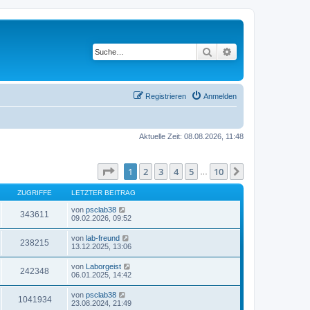
Suche
Erweiterte Suche
Registrieren
Anmelden
Aktuelle Zeit: 08.08.2026, 11:48
Seite
1
von
10
1
2
3
4
5
10
Nächste
…
ZUGRIFFE
LETZTER BEITRAG
von
psclab38
343611
09.02.2026, 09:52
von
lab-freund
238215
13.12.2025, 13:06
von
Laborgeist
242348
06.01.2025, 14:42
von
psclab38
1041934
23.08.2024, 21:49