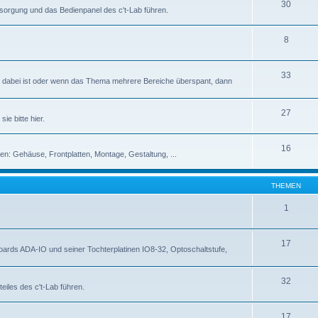
30
rsorgung und das Bedienpanel des c't-Lab führen.
8
33
abei ist oder wenn das Thema mehrere Bereiche überspant, dann
27
ie bitte hier.
16
en: Gehäuse, Frontplatten, Montage, Gestaltung, ...
THEMEN
1
17
rds ADA-IO und seiner Tochterplatinen IO8-32, Optoschaltstufe,
32
eiles des c't-Lab führen.
17