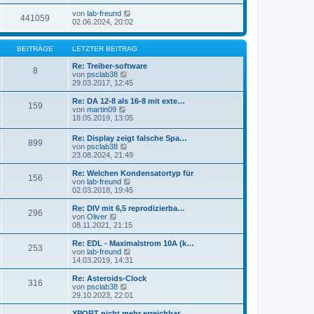
von
lab-freund
441059
02.06.2024, 20:02
BEITRÄGE
LETZTER BEITRAG
Re: Treiber-software
8
N
von
psclab38
e
29.03.2017, 12:45
u
e
Re: DA 12-8 als 16-8 mit exte…
159
s
N
von
martin09
t
e
18.05.2019, 13:05
e
u
r
e
Re: Display zeigt falsche Spa…
B
899
s
N
von
psclab38
e
t
e
23.08.2024, 21:49
i
e
u
t
r
e
Re: Welchen Kondensatortyp für
r
B
156
s
N
von
lab-freund
a
e
t
e
02.03.2018, 19:45
g
i
e
u
t
r
e
Re: DIV mit 6,5 reprodizierba…
r
296
B
s
N
von
Oliver
a
e
t
e
08.11.2021, 21:15
g
i
e
u
t
r
e
Re: EDL - Maximalstrom 10A (k…
r
253
B
s
N
von
lab-freund
a
e
t
e
14.03.2019, 14:31
g
i
e
u
t
r
e
Re: Asteroids-Clock
r
316
B
s
N
von
psclab38
a
e
t
e
29.10.2023, 22:01
g
i
e
u
t
r
e
XPORT nicht mehr erreichbar