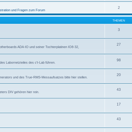
2
stration und Fragen zum Forum
THEMEN
3
27
otherboards ADA-IO und seiner Tochterplatinen IO8-32,
98
des Labornetzteiles des c't-Lab führen.
20
nerators und des True-RMS-Messaufsatzes bitte hier stellen.
43
ters DIV gehören hier rein.
17
43