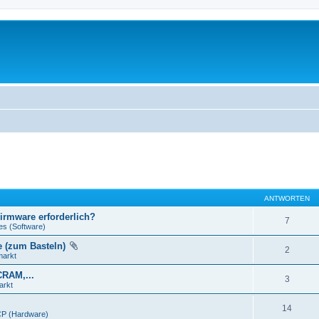
ANTWORTEN
Firmware erforderlich?
7
es (Software)
e (zum Basteln)
2
markt
CRAM,...
3
arkt
14
P (Hardware)