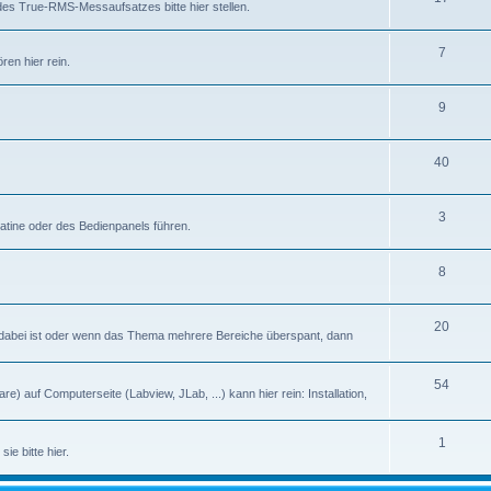
des True-RMS-Messaufsatzes bitte hier stellen.
7
en hier rein.
9
40
3
latine oder des Bedienpanels führen.
8
20
abei ist oder wenn das Thema mehrere Bereiche überspant, dann
54
) auf Computerseite (Labview, JLab, ...) kann hier rein: Installation,
1
ie bitte hier.