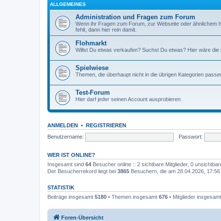
ALLGEMEINES
Administration und Fragen zum Forum
Wenn ihr Fragen zum Forum, zur Webseite oder ähnlichem h
fehlt, dann hier rein damit.
Flohmarkt
Willst Du etwas verkaufen? Suchst Du etwas? Hier wäre die ri
Spielwiese
Themen, die überhaupt nicht in die übrigen Kategorien passen
Test-Forum
Hier darf jeder seinen Account ausprobieren.
ANMELDEN
•
REGISTRIEREN
Benutzername:
Passwort:
WER IST ONLINE?
Insgesamt sind
64
Besucher online :: 2 sichtbare Mitglieder, 0 unsichtba
Der Besucherrekord liegt bei
3865
Besuchern, die am 28.04.2026, 17:56 g
STATISTIK
Beiträge insgesamt
5180
• Themen insgesamt
676
• Mitglieder insgesam
Foren-Übersicht