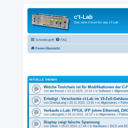
c't-Lab
Das neue Forum für das c't-Lab
Schnellzugriff
FAQ
Foren-Übersicht
AKTUELLE THEMEN
Welche Toolchain ist für Modifikationen der C-
von
lab-freund
» 13.12.2025, 13:14 » in
Software
»
Allgemein
Erledigt - Verschenke ct-Lab im 19-Zoll-Gehäus
von
OmmaLong
» 28.11.2025, 13:55 » in
Allgemeines
»
Floh
Verkaufe c-Lab: FPGA, IFP (ohne Ethernet), DA
von
Laborgeist
» 04.10.2015, 16:12 » in
Allgemeines
»
Flohm
Display zeigt falsche Spannung
von
Oliver
» 26.07.2024, 17:44 » in
Hardware
»
DCG und DC