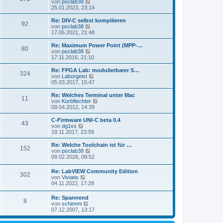
s
N
von
psclab38
a
e
t
e
25.01.2023, 23:14
g
i
e
u
t
r
e
Re: DIV-C selbst kompilieren
r
92
B
s
N
von
psclab38
a
e
t
e
17.05.2021, 21:48
g
i
e
u
t
r
e
Re: Maximum Power Point (MPP-…
r
80
B
s
N
von
psclab38
a
e
t
e
17.11.2016, 21:10
g
i
e
u
t
r
e
Re: FPGA Lab: modulierbarer S…
r
324
B
s
N
von
Laborgeist
a
e
t
e
05.03.2017, 15:47
g
i
e
u
t
r
e
Re: Welches Terminal unter Mac
r
11
B
s
N
von
Korbflechter
a
e
t
e
09.04.2012, 14:39
g
i
e
u
t
r
e
C-Firmware UNI-C beta 0.4
r
43
B
s
N
von
dg1vs
a
e
t
e
18.11.2017, 23:59
g
i
e
u
t
r
e
Re: Welche Toolchain ist für …
r
152
B
s
N
von
psclab38
a
e
t
e
09.02.2026, 09:52
g
i
e
u
t
r
e
Re: LabVIEW Community Edition
r
B
302
s
N
von
Viviatis
a
e
t
e
04.11.2022, 17:28
g
i
e
u
t
r
e
r
Re: Spannend
B
8
s
a
N
von
schimmi
e
t
g
e
07.12.2007, 13:17
i
e
u
t
r
e
r