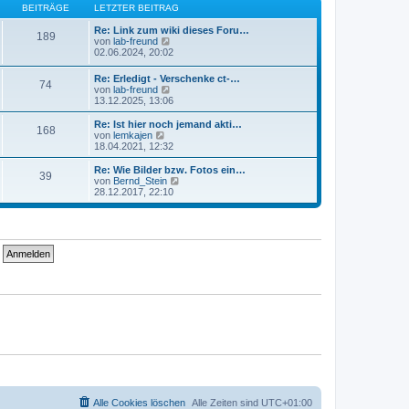
B
s
BEITRÄGE
LETZTER BEITRAG
a
e
t
g
i
e
Re: Link zum wiki dieses Foru…
189
t
r
N
von
lab-freund
r
B
e
02.06.2024, 20:02
a
e
u
g
i
e
Re: Erledigt - Verschenke ct-…
74
t
s
N
von
lab-freund
r
t
e
13.12.2025, 13:06
a
e
u
g
r
e
Re: Ist hier noch jemand akti…
B
168
s
N
von
lemkajen
e
t
e
18.04.2021, 12:32
i
e
u
t
r
e
Re: Wie Bilder bzw. Fotos ein…
r
39
B
s
N
von
Bernd_Stein
a
e
t
e
28.12.2017, 22:10
g
i
e
u
t
r
e
r
B
s
a
e
t
g
i
e
t
r
r
B
a
e
g
i
t
r
a
g
Alle Cookies löschen
Alle Zeiten sind
UTC+01:00