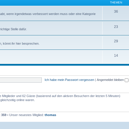
THEMEN
36
abt, wenn irgendetwas verbessert werden muss oder eine Kategorie
23
chtige Stelle dafür.
29
, könnt ihr hier besprechen.
14
Ich habe mein Passwort vergessen
|
Angemeldet bleiben
re Mitglieder und 62 Gäste (basierend auf den aktiven Besuchern der letzten 5 Minuten)
leichzeitig online waren.
t
359
• Unser neuestes Mitglied:
thomas