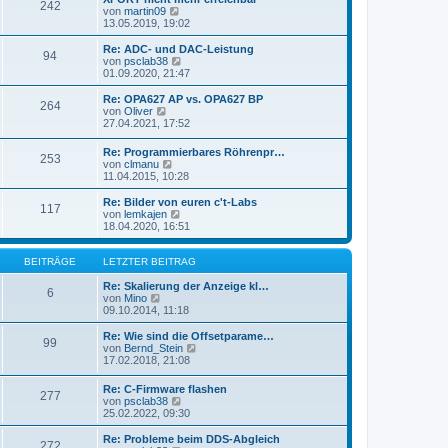
r
242
B
s
N
von
martin09
a
e
t
e
13.05.2019, 19:02
g
i
e
u
t
r
e
Re: ADC- und DAC-Leistung
r
94
B
s
N
von
psclab38
a
e
t
e
01.09.2020, 21:47
g
i
e
u
t
r
e
Re: OPA627 AP vs. OPA627 BP
r
264
B
s
N
von
Oliver
a
e
t
e
27.04.2021, 17:52
g
i
e
u
t
r
e
Re: Programmierbares Röhrenpr…
r
B
253
s
N
von
clmanu
a
e
t
e
11.04.2015, 10:28
g
i
e
u
t
r
e
Re: Bilder von euren c't-Labs
r
B
117
s
N
von
lemkajen
a
e
t
e
18.04.2020, 16:51
g
i
e
u
t
r
e
r
B
s
BEITRÄGE
LETZTER BEITRAG
a
e
t
g
i
e
Re: Skalierung der Anzeige kl…
6
t
N
r
von
Mino
r
e
B
09.10.2014, 11:18
a
u
e
g
e
i
Re: Wie sind die Offsetparame…
99
s
t
N
von
Bernd_Stein
t
r
e
17.02.2018, 21:08
e
a
u
r
g
e
Re: C-Firmware flashen
B
277
s
N
von
psclab38
e
t
e
25.02.2022, 09:30
i
e
u
t
r
e
Re: Probleme beim DDS-Abgleich
r
B
272