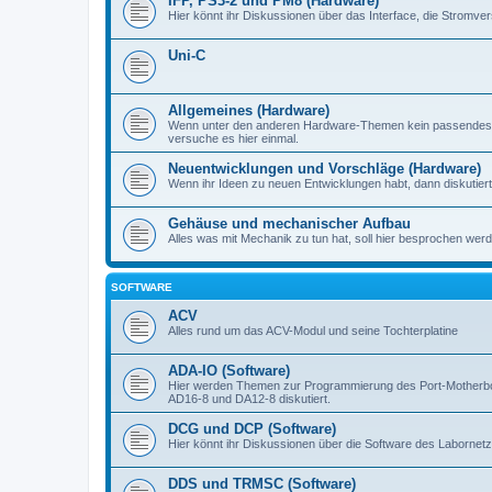
IFP, PS3-2 und PM8 (Hardware)
Hier könnt ihr Diskussionen über das Interface, die Stromve
Uni-C
Allgemeines (Hardware)
Wenn unter den anderen Hardware-Themen kein passendes d
versuche es hier einmal.
Neuentwicklungen und Vorschläge (Hardware)
Wenn ihr Ideen zu neuen Entwicklungen habt, dann diskutiert s
Gehäuse und mechanischer Aufbau
Alles was mit Mechanik zu tun hat, soll hier besprochen werd
SOFTWARE
ACV
Alles rund um das ACV-Modul und seine Tochterplatine
ADA-IO (Software)
Hier werden Themen zur Programmierung des Port-Motherboa
AD16-8 und DA12-8 diskutiert.
DCG und DCP (Software)
Hier könnt ihr Diskussionen über die Software des Labornetzt
DDS und TRMSC (Software)