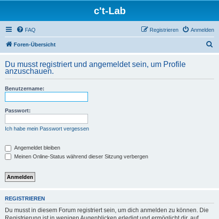
c't-Lab
FAQ
Registrieren
Anmelden
S
Foren-Übersicht
u
Du musst registriert und angemeldet sein, um Profile
c
anzuschauen.
h
Benutzername:
e
Passwort:
Ich habe mein Passwort vergessen
Angemeldet bleiben
Meinen Online-Status während dieser Sitzung verbergen
REGISTRIEREN
Du musst in diesem Forum registriert sein, um dich anmelden zu können. Die
Registrierung ist in wenigen Augenblicken erledigt und ermöglicht dir, auf