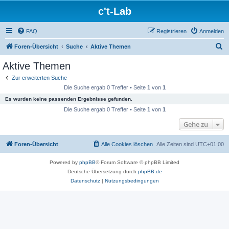
c't-Lab
FAQ
Registrieren
Anmelden
S
Foren-Übersicht
Suche
Aktive Themen
u
Aktive Themen
c
Zur erweiterten Suche
h
Die Suche ergab 0 Treffer • Seite
1
von
1
e
Es wurden keine passenden Ergebnisse gefunden.
Die Suche ergab 0 Treffer • Seite
1
von
1
Gehe zu
Foren-Übersicht
Alle Cookies löschen
Alle Zeiten sind
UTC+01:00
Powered by
phpBB
® Forum Software © phpBB Limited
Deutsche Übersetzung durch
phpBB.de
Datenschutz
|
Nutzungsbedingungen