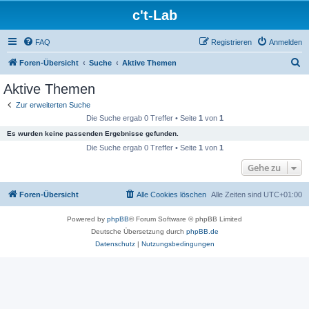
c't-Lab
FAQ
Registrieren
Anmelden
S
Foren-Übersicht
Suche
Aktive Themen
u
Aktive Themen
c
Zur erweiterten Suche
h
Die Suche ergab 0 Treffer • Seite
1
von
1
e
Es wurden keine passenden Ergebnisse gefunden.
Die Suche ergab 0 Treffer • Seite
1
von
1
Gehe zu
Foren-Übersicht
Alle Cookies löschen
Alle Zeiten sind
UTC+01:00
Powered by
phpBB
® Forum Software © phpBB Limited
Deutsche Übersetzung durch
phpBB.de
Datenschutz
|
Nutzungsbedingungen