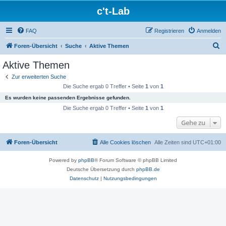
c't-Lab
FAQ
Registrieren
Anmelden
S
Foren-Übersicht
Suche
Aktive Themen
u
Aktive Themen
c
Zur erweiterten Suche
h
Die Suche ergab 0 Treffer • Seite
1
von
1
e
Es wurden keine passenden Ergebnisse gefunden.
Die Suche ergab 0 Treffer • Seite
1
von
1
Gehe zu
Foren-Übersicht
Alle Cookies löschen
Alle Zeiten sind
UTC+01:00
Powered by
phpBB
® Forum Software © phpBB Limited
Deutsche Übersetzung durch
phpBB.de
Datenschutz
|
Nutzungsbedingungen