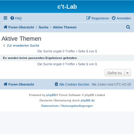
c't-Lab
FAQ
Registrieren
Anmelden
S
Foren-Übersicht
Suche
Aktive Themen
u
Aktive Themen
c
Zur erweiterten Suche
h
Die Suche ergab 0 Treffer • Seite
1
von
1
e
Es wurden keine passenden Ergebnisse gefunden.
Die Suche ergab 0 Treffer • Seite
1
von
1
Gehe zu
Foren-Übersicht
Alle Cookies löschen
Alle Zeiten sind
UTC+01:00
Powered by
phpBB
® Forum Software © phpBB Limited
Deutsche Übersetzung durch
phpBB.de
Datenschutz
|
Nutzungsbedingungen