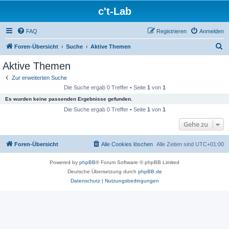
c't-Lab
FAQ
Registrieren
Anmelden
S
Foren-Übersicht
Suche
Aktive Themen
u
Aktive Themen
c
Zur erweiterten Suche
h
Die Suche ergab 0 Treffer • Seite
1
von
1
e
Es wurden keine passenden Ergebnisse gefunden.
Die Suche ergab 0 Treffer • Seite
1
von
1
Gehe zu
Foren-Übersicht
Alle Cookies löschen
Alle Zeiten sind
UTC+01:00
Powered by
phpBB
® Forum Software © phpBB Limited
Deutsche Übersetzung durch
phpBB.de
Datenschutz
|
Nutzungsbedingungen