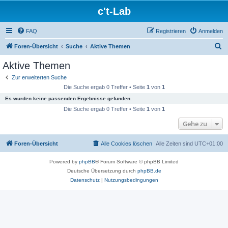
c't-Lab
FAQ
Registrieren
Anmelden
S
Foren-Übersicht
Suche
Aktive Themen
u
Aktive Themen
c
Zur erweiterten Suche
h
Die Suche ergab 0 Treffer • Seite
1
von
1
e
Es wurden keine passenden Ergebnisse gefunden.
Die Suche ergab 0 Treffer • Seite
1
von
1
Gehe zu
Foren-Übersicht
Alle Cookies löschen
Alle Zeiten sind
UTC+01:00
Powered by
phpBB
® Forum Software © phpBB Limited
Deutsche Übersetzung durch
phpBB.de
Datenschutz
|
Nutzungsbedingungen