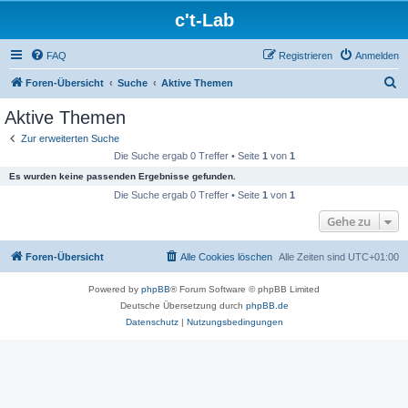
c't-Lab
FAQ
Registrieren
Anmelden
S
Foren-Übersicht
Suche
Aktive Themen
u
Aktive Themen
c
Zur erweiterten Suche
h
Die Suche ergab 0 Treffer • Seite
1
von
1
e
Es wurden keine passenden Ergebnisse gefunden.
Die Suche ergab 0 Treffer • Seite
1
von
1
Gehe zu
Foren-Übersicht
Alle Cookies löschen
Alle Zeiten sind
UTC+01:00
Powered by
phpBB
® Forum Software © phpBB Limited
Deutsche Übersetzung durch
phpBB.de
Datenschutz
|
Nutzungsbedingungen